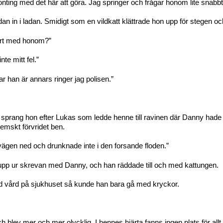
ting med det här att göra. Jag springer och frågar honom lite snabbt
an in i ladan. Smidigt som en vildkatt klättrade hon upp för stegen o
ort med honom?”
nte mitt fel.”
var han är annars ringer jag polisen.”
sprang hon efter Lukas som ledde henne till ravinen där Danny hade r
emskt förvridet ben.
 vägen ned och drunknade inte i den forsande floden.”
pp ur skrevan med Danny, och han räddade till och med kattungen.
d vård på sjukhuset så kunde han bara gå med kryckor.
 blev mer och mer olycklig. I hennes hjärta fanns ingen plats för all