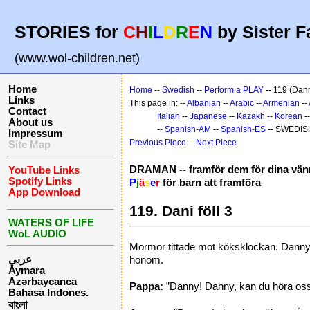
STORIES for
C
H
I
L
D
R
E
N
by Sister F
(www.wol-children.net)
Home
Home
--
Swedish
--
Perform a PLAY
-- 119 (Danni
Links
This page in: --
Albanian
--
Arabic
--
Armenian
--
Contact
Italian
--
Japanese
--
Kazakh
--
Korean
-
About us
--
Spanish-AM
--
Spanish-ES
-- SWEDIS
Impressum
Previous Piece
--
Next Piece
Site Map
DRAMAN -- framför dem för dina vän
YouTube Links
Spotify Links
P
j
ä
s
e
r
för barn att framföra
App Download
119. Dani föll 3
WATERS OF LIFE
WoL AUDIO
Mormor tittade mot köksklockan. Danny b
عربي
honom.
Aymara
Azərbaycanca
Pappa:
”Danny! Danny, kan du höra os
Bahasa Indones.
বাংলা