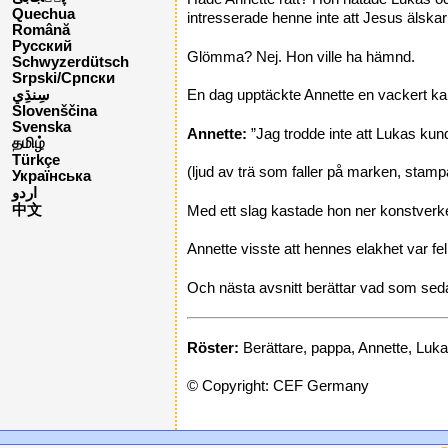
Quechua
intresserade henne inte att Jesus älskar a
Română
Русский
Glömma? Nej. Hon ville ha hämnd.
Schwyzerdütsch
Srpski/Српски
En dag upptäckte Annette en vackert ka
Slovenščina
Svenska
Annette:
”Jag trodde inte att Lukas kund
தமிழ்
Türkçe
(ljud av trä som faller på marken, stamp
Українська
اردو
中文
Med ett slag kastade hon ner konstverke
Annette visste att hennes elakhet var fe
Och nästa avsnitt berättar vad som se
Röster:
Berättare, pappa, Annette, Luk
© Copyright: CEF Germany