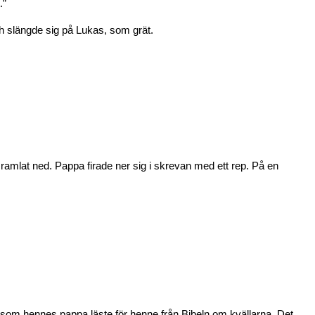
.”
ch slängde sig på Lukas, som grät.
amlat ned. Pappa firade ner sig i skrevan med ett rep. På en
t som hennes pappa läste för henne från Bibeln om kvällarna. Det