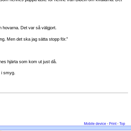
hovarna. Det var så välgjort.
ng. Men det ska jag sätta stopp för.”
nes hjärta som kom ut just då.
 i smyg.
Mobile device
-
Print
-
Top