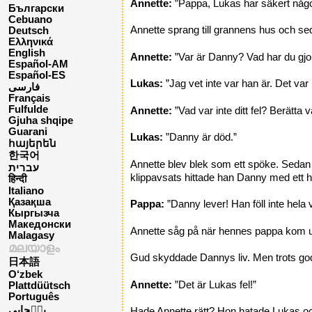
Annette:
”Pappa, Lukas har säkert någon
Български
Cebuano
Annette sprang till grannens hus och sed
Deutsch
Ελληνικά
English
Annette:
”Var är Danny? Vad har du gj
Español-AM
Español-ES
Lukas:
”Jag vet inte var han är. Det var i
فارسی
Français
Fulfulde
Annette:
”Vad var inte ditt fel? Berätta 
Gjuha shqipe
Guarani
Lukas:
”Danny är död.”
հայերեն
한국어
Annette blev blek som ett spöke. Sedan 
עברית
klippavsats hittade han Danny med ett h
हिन्दी
Italiano
Қазақша
Pappa:
”Danny lever! Han föll inte hela
Кыргызча
Македонски
Annette såg på när hennes pappa kom u
Malagasy
മലയാളം
Gud skyddade Dannys liv. Men trots go
日本語
O‘zbek
Annette:
”Det är Lukas fel!”
Plattdüütsch
Português
پن٘جابی
Hade Annette rätt? Hon hatade Lukas och