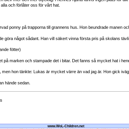
lla och förlåter oss för vårt hat.
rvad ponny på trapporna till grannens hus. Hon beundrade manen och 
e göra något sådant. Han vill säkert vinna första pris på skolans tävli
ande fötter)
t på marken och stampade det i bitar. Det fanns så mycket hat i hen
l, men hon tänkte: Lukas är mycket värre än vad jag är. Hon gick iväg
dan hände sedan.
as
www.WoL-Children.net