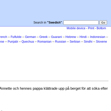
Search in
"Swedish"
:
Mobile device
-
Print
-
Bottom
rench
--
Fulfulde
--
German
--
Greek
--
Guarani
--
Hebrew
--
Hindi
--
Indonesian
--
ese
--
Punjabi
--
Quechua
--
Romanian
--
Russian
--
Serbian
--
Sindhi
--
Slovene
nnette och hennes pappa klättrade upp på berget för att söka efter