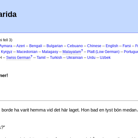
arida
 fell 3)
Aymara
--
Azeri
--
Bengali
--
Bulgarian
--
Cebuano
--
Chinese
--
English
--
Farsi
--
F
?
-
Kyrgyz
--
Macedonian
--
Malagasy
--
Malayalam
--
Platt (Low German)
--
Portugu
?
H --
Swiss German
--
Tamil
--
Turkish
--
Ukrainian
--
Urdu
--
Uzbek
ner!
orde ha varit hemma vid det här laget. Hon bad en tyst bön medan A
s?”