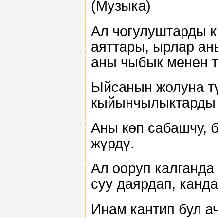
(Музыка)
Ал чогулуштарды к
аяттары, ырлар аны
аны чыбык менен т
Ыйсанын жолуна т
кыйынчылыктарды 
Аны көп сабашчу, 
жүрдү.
Ал ооруп калганда
суу даярдап, канд
Инам кантип бул ач