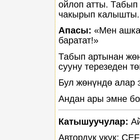
ойлоп атты. Табып 
чакырып калышты.
Апасы:
«Мен ашкан
баратат!»
Табып артынан жөн
сууну терезеден тө
Бул жөнүндө алар 
Андан ары эмне бо
Катышуучулар:
Ай
Автордук укук: CE