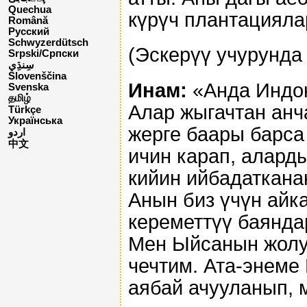
Quechua
күрүч плантацияла
Română
Русский
Schwyzerdütsch
(Эскерүү учурунда
Srpski/Српски
Slovenščina
Инам:
«Анда Индон
Svenska
தமிழ்
Алар жыгачтан анч
Türkçe
Українська
жерге баары барса
اردو
中文
ичин карап, алард
кийин ийбадаткана
Анын биз үчүн айк
кереметтүү баянда
Мен Ыйсанын жолу
чечтим. Ата-энеме
аябай ачууланып, 