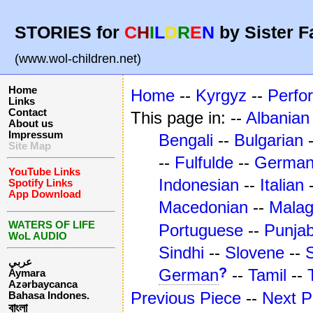
STORIES for
C
H
I
L
D
R
E
N
by Sister F
(www.wol-children.net)
Home
Home
--
Kyrgyz
--
Perfo
Links
Contact
This page in: --
Albanian
About us
Impressum
Bengali
--
Bulgarian
Site Map
--
Fulfulde
--
Germa
YouTube Links
Indonesian
--
Italian
Spotify Links
App Download
Macedonian
--
Mala
WATERS OF LIFE
Portuguese
--
Punjab
WoL AUDIO
Sindhi
--
Slovene
--
عربي
?
German
--
Tamil
--
Aymara
Azərbaycanca
Previous Piece
--
Next P
Bahasa Indones.
বাংলা