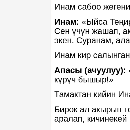
Инам сабоо жегени
Инам:
«Ыйса Теңир
Сен үчүн жашап, а
экен. Суранам, ал
Инам кир салынган
Апасы (ачуулуу):
күрүч бышыр!»
Тамактан кийин Ин
Бирок ал акырын т
аралап, кичинекей 