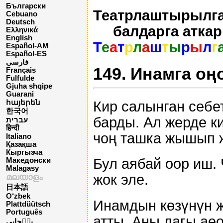
Български
Театрлаштырылга
Cebuano
Deutsch
балдарга атка
Ελληνικά
English
Т
е
а
т
р
л
а
ш
т
ы
р
ы
л
г
Español-AM
Español-ES
فارسی
149. Инамга оң
Français
Fulfulde
Gjuha shqipe
Guarani
Кир салынган себе
հայերեն
한국어
барды. Ал жерде к
עברית
हिन्दी
чоң ташка жышып 
Italiano
Қазақша
Кыргызча
Бул аябай оор иш.
Македонски
Malagasy
жок эле.
മലയാളം
日本語
O‘zbek
Инамдын көзүнүн ж
Plattdüütsch
Português
атты. Аны дагы ае
پن٘جابی