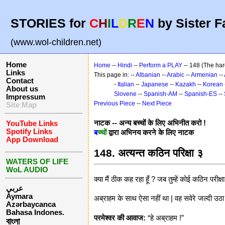
STORIES for
C
H
I
L
D
R
E
N
by Sister F
(www.wol-children.net)
Home
Home
--
Hindi
--
Perform a PLAY
-- 148 (The hard
Links
This page in: --
Albanian
--
Arabic
--
Armenian
--
Contact
-
Italian
--
Japanese
--
Kazakh
--
Korean
About us
Slovene
--
Spanish-AM
--
Spanish-ES
--
Impressum
Previous Piece
--
Next Piece
Site Map
नाटक -- अन्य बच्चों के लिए अभिनीत करो !
YouTube Links
Spotify Links
ब
च्चों
द्वारा अभिनय करने के लिए नाटक
App Download
148. अत्यन्त कठिन परिक्षा ३
WATERS OF LIFE
WoL AUDIO
क्या मैं ठीक कह रहा हूँ ? जब तुम्हें कोई कठिन परीक
عربي
Aymara
अब्राहम के साथ ऐसा नहीं था | वह सवेरे जल्दी उठा | 
Azərbaycanca
Bahasa Indones.
परमेश्वर की आवाज:
“हे अब्राहम !”
বাংলা