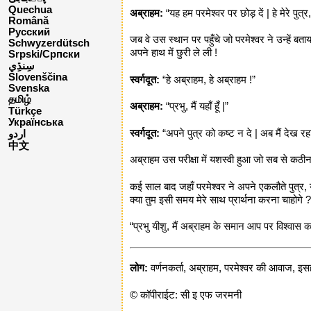
Quechua
अब्राहम:
“यह हम परमेश्वर पर छोड़ दें | हे मेरे पुत
Română
Русский
जब वे उस स्थान पर पहुँचे जो परमेश्वर ने उन्हें
Schwyzerdütsch
अपने हाथ में छुरी ले ली !
Srpski/Српски
Slovenščina
स्वर्गदूत:
“हे अब्राहम, हे अब्राहम !”
Svenska
தமிழ்
अब्राहम:
“प्रभु, मैं यहाँ हूँ |”
Türkçe
Українська
स्वर्गदूत:
“अपने पुत्र को कष्ट न दे | अब मैं देख रहा
اردو
中文
अब्राहम उस परीक्षा में यशस्वी हुआ जो सब से कठीन 
कई साल बाद जहाँ परमेश्वर ने अपने एकलौते पुत्र, 
क्या तुम इसी समय मेरे साथ प्रार्थना करना चाहोगे ?
“प्रभु यीशु, मैं अब्राहम के समान आप पर विश्वास कर
लोग:
वर्णनकर्ता, अब्राहम, परमेश्वर की आवाज, इसहा
© कॉपीराईट: सी इ एफ जरमनी