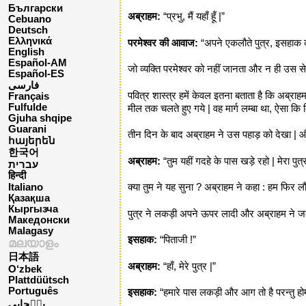
Български
अब्राहम:
“प्रभु, मैं यहाँ हूँ |”
Cebuano
Deutsch
Ελληνικά
परमेश्वर की आवाज:
“अपने एकलौते पुत्र, इसहाक को 
English
Español-AM
जो व्यक्ति परमेश्वर को नहीं जानता और न ही उस से प
Español-ES
فارسی
पवित्र शास्त्र हमें केवल इतना बताता है कि अब
Français
Fulfulde
मील तक चलते हुए गये | वह मार्ग लम्बा था, ऐसा कि
Gjuha shqipe
Guarani
तीन दिन के बाद अब्राहम ने उस पहाड़ को देखा | औ
հայերեն
한국어
अब्राहम:
“तुम यहीं गदहे के पास खड़े रहो | मेरा पुत
עברית
हिन्दी
क्या तुम ने यह सुना ? अब्राहम ने कहा : हम फिर ल
Italiano
Қазақша
Кыргызча
पुत्र ने लकड़ी अपने ऊपर लादी और अब्राहम ने जलत
Македонски
Malagasy
इसहाक:
“पिताजी !”
മലയാളം
日本語
अब्राहम:
“हाँ, मेरे पुत्र |”
O‘zbek
Plattdüütsch
Português
इसहाक:
“हमारे पास लकड़ी और आग तो है परन्तु होमब
پن٘جابی