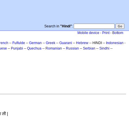
Search in
"Hindi"
:
Mobile device
-
Print
-
Bottom
rench
--
Fulfulde
--
German
--
Greek
--
Guarani
--
Hebrew
-- HINDI --
Indonesian
-
uese
--
Punjabi
--
Quechua
--
Romanian
--
Russian
--
Serbian
--
Sindhi
--
ा ली |