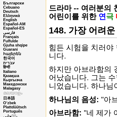
Български
드라마 -- 여러분의
Cebuano
Deutsch
어린이를 위한
연
극
Ελληνικά
English
Español-AM
148. 가장 어려운
Español-ES
فارسی
Français
Fulfulde
Gjuha shqipe
힘든 시험을 치러야 
Guarani
니다.
հայերեն
한국어
עברית
하지만 아브라함의 
हिन्दी
Italiano
어났습니다. 그는 수
Қазақша
Кыргызча
니었습니다. 하나님
Македонски
Malagasy
മലയാളം
하나님의 음성:
"아브
日本語
O‘zbek
Plattdüütsch
아브라함:
"네 제가 
Português
پن٘جابی