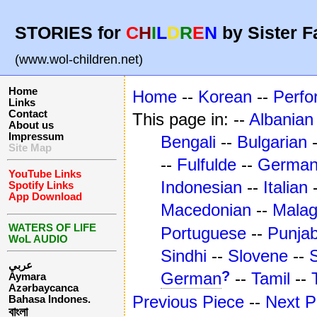
STORIES for
C
H
I
L
D
R
E
N
by Sister F
(www.wol-children.net)
Home
Home
--
Korean
--
Perfo
Links
Contact
This page in: --
Albanian
About us
Impressum
Bengali
--
Bulgarian
Site Map
--
Fulfulde
--
Germa
YouTube Links
Indonesian
--
Italian
Spotify Links
App Download
Macedonian
--
Mala
WATERS OF LIFE
Portuguese
--
Punjab
WoL AUDIO
Sindhi
--
Slovene
--
عربي
?
German
--
Tamil
--
Aymara
Azərbaycanca
Previous Piece
--
Next P
Bahasa Indones.
বাংলা