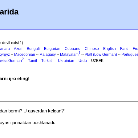
arida
 devil exist 1)
ymara
--
Azeri
--
Bengali
--
Bulgarian
--
Cebuano
--
Chinese
--
English
--
Farsi
--
Fr
?
Kyrgyz
--
Macedonian
--
Malagasy
--
Malayalam
--
Platt (Low German)
--
Portugue
?
wiss German
--
Tamil
--
Turkish
--
Ukrainian
--
Urdu
-- UZBEK
ni ijro eting!
tdan bormi? U qayerdan kelgan?"
koyasi jannatdan boshlanadi.