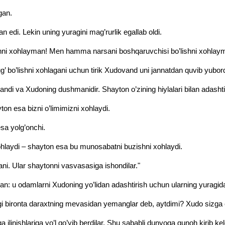
lgan.
n edi. Lekin uning yuragini mag’rurlik egallab oldi.
hni xohlayman! Men hamma narsani boshqaruvchisi bo’lishni xohlaym
ug’ bo’lishni xohlagani uchun tirik Xudovand uni jannatdan quvib yubord
di va Xudoning dushmanidir. Shayton o’zining hiylalari bilan adashti
on esa bizni o’limimizni xohlaydi.
sa yolg’onchi.
hlaydi – shayton esa bu munosabatni buzishni xohlaydi.
. Ular shaytonni vasvasasiga ishondilar."
an: u odamlarni Xudoning yo’lidan adashtirish uchun ularning yuragi
bironta daraxtning mevasidan yemanglar deb, aytdimi? Xudo sizga en
linishlariga yo’l qo’yib berdilar. Shu sababli dunyoga gunoh kirib kel