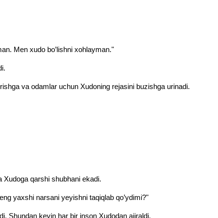
an. Men xudo bo’lishni xohlayman."
i.
rishga va odamlar uchun Xudoning rejasini buzishga urinadi.
da Xudoga qarshi shubhani ekadi.
g yaxshi narsani yeyishni taqiqlab qo’ydimi?"
di. Shundan keyin har bir inson Xudodan ajiraldi.