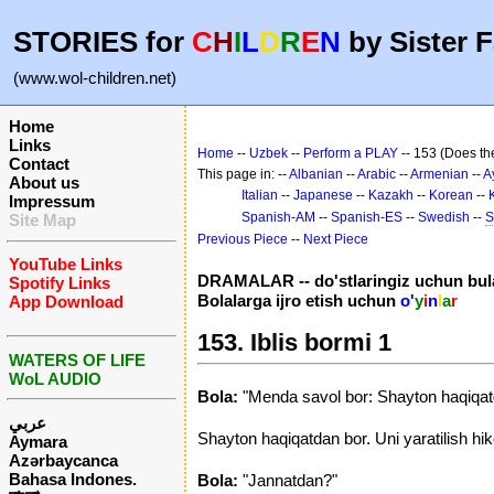
STORIES for
C
H
I
L
D
R
E
N
by Sister F
(www.wol-children.net)
Home
Links
Home
--
Uzbek
--
Perform a PLAY
-- 153 (Does the
Contact
This page in: --
Albanian
--
Arabic
--
Armenian
--
A
About us
Italian
--
Japanese
--
Kazakh
--
Korean
--
Impressum
Spanish-AM
--
Spanish-ES
--
Swedish
--
S
Site Map
Previous Piece
--
Next Piece
YouTube Links
DRAMALAR -- do'stlaringiz uchun bular
Spotify Links
Bolalarga ijro etish uchun
o'
y
i
n
l
a
r
App Download
153. Iblis bormi 1
WATERS OF LIFE
WoL AUDIO
Bola:
"Menda savol bor: Shayton haqiqa
عربي
Shayton haqiqatdan bor. Uni yaratilish hi
Aymara
Azərbaycanca
Bahasa Indones.
Bola:
"Jannatdan?"