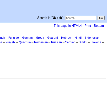
Search in
"Uzbek"
:
This page in HTML4
-
Print
-
Bottom
ench
--
Fulfulde
--
German
--
Greek
--
Guarani
--
Hebrew
--
Hindi
--
Indonesian
--
se
--
Punjabi
--
Quechua
--
Romanian
--
Russian
--
Serbian
--
Sindhi
--
Slovene
--