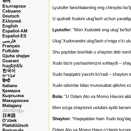
বাংলা
Български
Lyutsifer farishtalarning eng chiroylisi bo’
Cebuano
Deutsch
U qudratli Xudoni ulug’lash uchun yaratilga
Ελληνικά
English
Lyutsifer:
"Men Xudodek eng ulug’ bo’lis
Español-AM
Español-ES
فارسی
Ulug’ Xudovandni ulug’lash o’rniga o’zi ul
Français
Fulfulde
Shu paytdan boshlab u shayton deb nomlan
Gjuha shqipe
Guarani
Xudo bizni yashashimizni xohlaydi – shayt
հայերեն
한국어
Xudo haqiqatni yaxshi ko’radi – shayton e
עברית
हिन्दी
Xudo odomlar bilan munosabat qilishni xo
Italiano
Қазақша
Кыргызча
Bola:
"U Odam Ato va Momo Havoni aldani
Македонски
Malagasy
Men sizga shaytonni uslubini aytib beram
മലയാളം
日本語
Shayton:
"Haqiqatdan ham Xudo bog’dagi 
O‘zbek
Plattdüütsch
Odam Ato va Momo Havo o’zlarini tuzoqqa i
Português