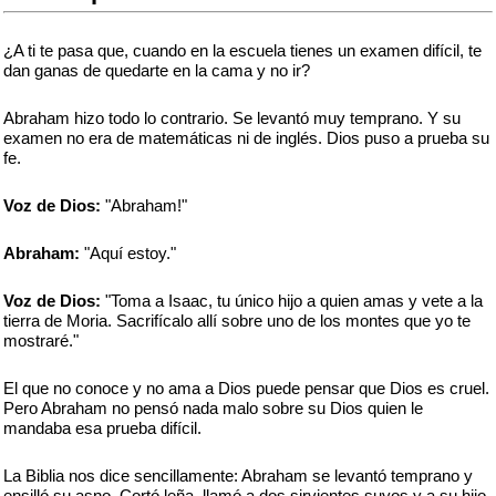
¿A ti te pasa que, cuando en la escuela tienes un examen difícil, te
dan ganas de quedarte en la cama y no ir?
Abraham hizo todo lo contrario. Se levantó muy temprano. Y su
examen no era de matemáticas ni de inglés. Dios puso a prueba su
fe.
Voz de Dios:
"Abraham!"
Abraham:
"Aquí estoy."
Voz de Dios:
"Toma a Isaac, tu único hijo a quien amas y vete a la
tierra de Moria. Sacrifícalo allí sobre uno de los montes que yo te
mostraré."
El que no conoce y no ama a Dios puede pensar que Dios es cruel.
Pero Abraham no pensó nada malo sobre su Dios quien le
mandaba esa prueba difícil.
La Biblia nos dice sencillamente: Abraham se levantó temprano y
ensilló su asno. Cortó leña, llamó a dos sirvientes suyos y a su hijo.