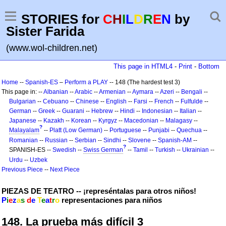
STORIES for
C
H
I
L
D
R
E
N
by
Sister Farida
(www.wol-children.net)
This page in HTML4
-
Print
-
Bottom
Home
--
Spanish-ES
–
Perform a PLAY
-- 148 (The hardest test 3)
This page in: --
Albanian
--
Arabic
--
Armenian
--
Aymara
--
Azeri
--
Bengali
--
Bulgarian
--
Cebuano
--
Chinese
--
English
--
Farsi
--
French
--
Fulfulde
--
German
--
Greek
--
Guarani
--
Hebrew
--
Hindi
--
Indonesian
--
Italian
--
Japanese
--
Kazakh
--
Korean
--
Kyrgyz
--
Macedonian
--
Malagasy
--
?
Malayalam
--
Platt (Low German)
--
Portuguese
--
Punjabi
--
Quechua
--
Romanian
--
Russian
--
Serbian
--
Sindhi
--
Slovene
--
Spanish-AM
--
?
SPANISH-ES --
Swedish
--
Swiss German
--
Tamil
--
Turkish
--
Ukrainian
--
Urdu
--
Uzbek
Previous Piece
--
Next Piece
PIEZAS DE TEATRO -- ¡represéntalas para otros niños!
P
i
e
z
a
s
d
e
T
e
a
t
r
o
representaciones para niños
148. La prueba más difícil 3