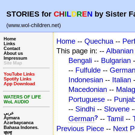
STORIES for
C
H
I
L
D
R
E
N
by Sister F
(www.wol-children.net)
Home
Home
--
Quechua
--
Per
Links
Contact
This page in: --
Albanian
About us
Impressum
Bengali
--
Bulgarian
Site Map
--
Fulfulde
--
Germa
YouTube Links
Indonesian
--
Italian
Spotify Links
App Download
Macedonian
--
Mala
WATERS OF LIFE
Portuguese
--
Punjab
WoL AUDIO
--
Sindhi
--
Slovene
-
عربي
?
German
--
Tamil
--
Aymara
Azərbaycanca
Previous Piece
--
Next P
Bahasa Indones.
বাংলা