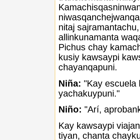
Kamachisqasninwan
niwasqanchejwanqa
nitaj sajramantach
allinkunamanta waq
Pichus chay kamachi
kusiy kawsaypi ka
chayanqapuni.
Niña:
"Kay escuela 
yachakuypuni."
Niño:
"Arí, aproban
Kay kawsaypi viajan
tiyan, chanta chayku