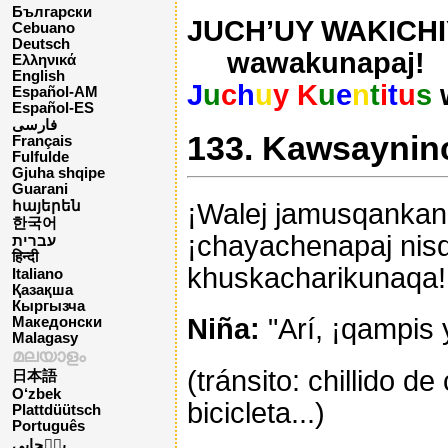
Български
JUCH’UY WAKICHIY
Cebuano
Deutsch
wawakunapaj!
Ελληνικά
English
J
u
c
h
u
y K
u
e
n
t
i
t
u
s
Español-AM
Español-ES
فارسی
133. Kawsayninc
Français
Fulfulde
Gjuha shqipe
Guarani
¡Walej jamusqankan
հայերեն
한국어
¡chayachenapaj nis
עברית
हिन्दी
khuskacharikunaqa!
Italiano
Қазақша
Кыргызча
Niña:
"Arí, ¡qampis
Македонски
Malagasy
മലയാളം
(tránsito: chillido d
日本語
O‘zbek
bicicleta...)
Plattdüütsch
Português
پن٘جابی