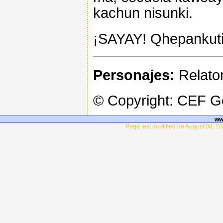
kachun nisunki.
¡SAYAY! Qhepankutip
Personajes:
Relator,
© Copyright: CEF 
ww
Page last modified on August 08, 20