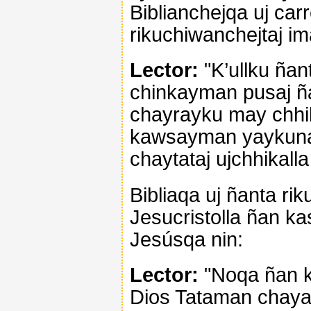
Biblianchejqa uj car
rikuchiwanchejtaj i
Lector:
"K’ullku ña
chinkayman pusaj ñan
chayrayku may chhik
kawsayman yaykunapa
chaytataj ujchhikalla
Bibliaqa uj ñanta rik
Jesucristolla ñan k
Jesúsqa nin:
Lector:
"Noqa ñan ka
Dios Tataman chayay