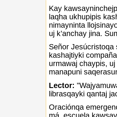
Kay kawsayninchejpi
laqha ukhupipis kas
nimayninta llojsinayo
uj k’anchay jina. S
Señor Jesúcristoqa 
kashajtiyki compaña
urmawaj chaypis, uj
manapuni saqerasun
Lector:
"Wajyamuway
librasqayki qantaj j
Oraciónqa emergenci
má, escuela kawsay