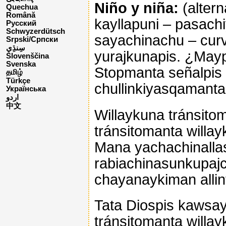
Niño y niña:
(alter
Quechua
Română
kayllapuni – pasach
Русский
Schwyzerdütsch
sayachinachu – curv
Srpski/Српски
yurajkunapis. ¿Maypi
Slovenščina
Svenska
Stopmanta señalpis –
தமிழ்
Türkçe
chullinkiyasqamanta 
Українська
اردو
中文
Willaykuna tránsit
tránsitomanta willa
Mana yachachinallas
rabiachinasunkupa
chayanaykiman allin
Tata Diospis kawsay
tránsitomanta willa