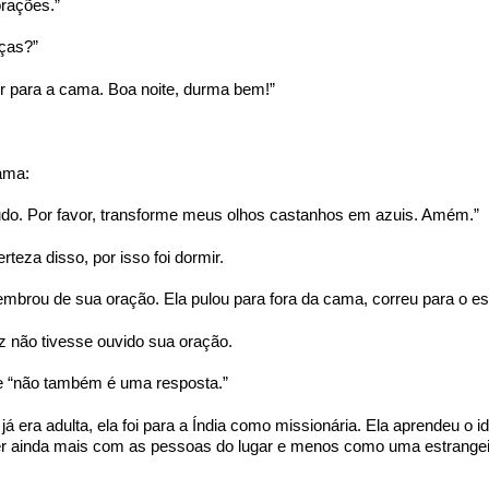
orações.”
ças?”
ir para a cama. Boa noite, durma bem!”
ama:
udo. Por favor, transforme meus olhos castanhos em azuis. Amém.”
rteza disso, por isso foi dormir.
mbrou de sua oração. Ela pulou para fora da cama, correu para o esp
z não tivesse ouvido sua oração.
ue “não também é uma resposta.”
 era adulta, ela foi para a Índia como missionária. Ela aprendeu o 
r ainda mais com as pessoas do lugar e menos como uma estrangeira