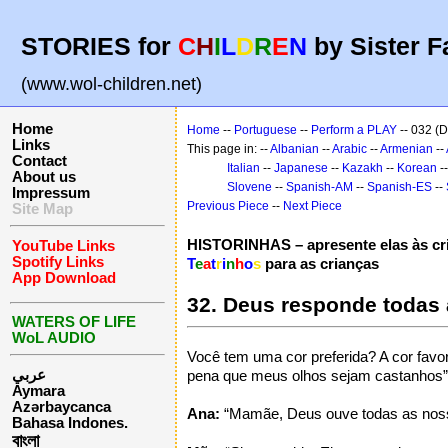
STORIES for
C
H
I
L
D
R
E
N
by Sister F
(www.wol-children.net)
Home
Home
--
Portuguese
--
Perform a PLAY
-- 032 (
Links
This page in: --
Albanian
--
Arabic
--
Armenian
--
Contact
Italian
--
Japanese
--
Kazakh
--
Korean
-
About us
Slovene
--
Spanish-AM
--
Spanish-ES
--
Impressum
Previous Piece
--
Next Piece
Site Map
HISTORINHAS – apresente elas às cr
YouTube Links
Spotify Links
T
e
a
t
r
i
n
h
o
s
para as crianças
App Download
32. Deus responde todas
WATERS OF LIFE
WoL AUDIO
Você tem uma cor preferida? A cor favor
عربي
pena que meus olhos sejam castanhos”
Aymara
Azərbaycanca
Ana:
“Mamãe, Deus ouve todas as nos
Bahasa Indones.
বাংলা