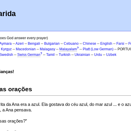
arida
Does God answer every prayer)
Aymara
--
Azeri
--
Bengali
--
Bulgarian
--
Cebuano
--
Chinese
--
English
--
Farsi
--
F
?
-
Kyrgyz
--
Macedonian
--
Malagasy
--
Malayalam
--
Platt (Low German)
-- PORTU
?
Swedish
--
Swiss German
--
Tamil
--
Turkish
--
Ukrainian
--
Urdu
--
Uzbek
ianças!
 as orações
ita da Ana era a azul. Ela gostava do céu azul, do mar azul ... e o 
, a Ana pensava.
sas orações?”