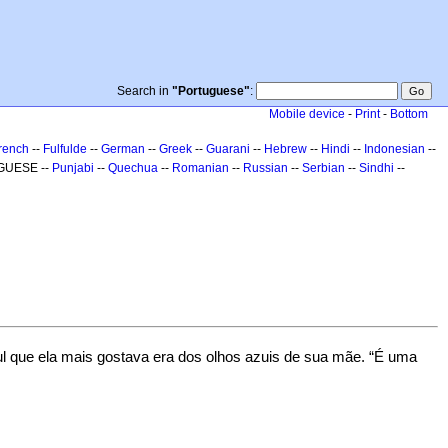
Search in
"Portuguese"
:
Mobile device
-
Print
-
Bottom
rench
--
Fulfulde
--
German
--
Greek
--
Guarani
--
Hebrew
--
Hindi
--
Indonesian
--
GUESE --
Punjabi
--
Quechua
--
Romanian
--
Russian
--
Serbian
--
Sindhi
--
azul que ela mais gostava era dos olhos azuis de sua mãe. “É uma