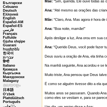
Mãe:
“Sim, querida. Ele ouve todas as 
Български
Cebuano
Ana:
“Até mesmo as orações das crian
Deutsch
Ελληνικά
English
Mãe:
“Claro, Ana. Mas agora é hora de 
Español-AM
Español-ES
Ana:
“Boa noite, mamãe!”
فارسی
Français
Fulfulde
Após desligar a luz, Ana orou em sua c
Gjuha shqipe
Guarani
Ana:
“Querido Deus, você pode fazer t
հայերեն
한국어
Deus ouviu a oração de Ana, ela tinha ce
עברית
हिन्दी
Na manhã seguinte, Ana acordou e se le
Italiano
Қазақша
Кыргызча
Muito triste, Ana pensou que Deus talve
Македонски
Malagasy
É como se alguém tivesse dito a ela q
മലയാളം
日本語
Muitos anos se passaram. Quando Ana já
O‘zbek
como eles se vestiam e, para se parece
Plattdüütsch
Português
پن٘جابی
Um dia, um amigo disse a Ana: