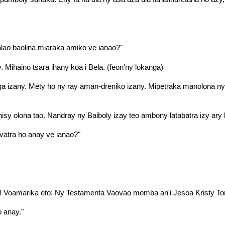
alao baolina miaraka amiko ve ianao?"
 Mihaino tsara ihany koa i Bela. (feon'ny lokanga)
a izany. Mety ho ny ray aman-dreniko izany. Mipetraka manolona ny a
 nisy olona tao. Nandray ny Baiboly izay teo ambony latabatra izy ary 
avatra ho anay ve ianao?"
ty! Voamarika eto: Ny Testamenta Vaovao momba an'i Jesoa Kristy T
 anay."