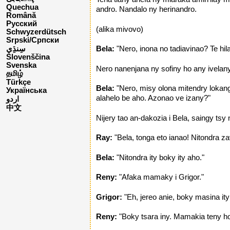
Quechua
andro. Nandalo ny herinandro.
Română
Русский
(alika mivovo)
Schwyzerdütsch
Srpski/Српски
Bela:
"Nero, inona no tadiavinao? Te hil
Slovenščina
Svenska
Nero nanenjana ny sofiny ho any ivelany.
தமிழ்
Türkçe
Bela:
"Nero, misy olona mitendry lokang
Українська
alahelo be aho. Azonao ve izany?"
اردو
中文
Nijery tao an-dakozia i Bela, saingy tsy
Ray:
"Bela, tonga eto ianao! Nitondra z
Bela:
"Nitondra ity boky ity aho."
Reny:
"Afaka mamaky i Grigor."
Grigor:
"Eh, jereo anie, boky masina i
Reny:
"Boky tsara iny. Mamakia teny ho