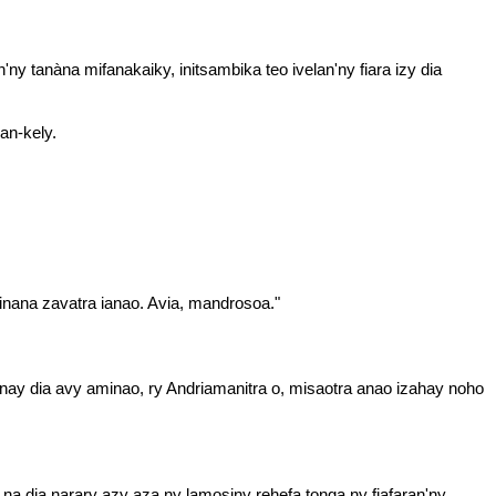
ny tanàna mifanakaiky, initsambika teo ivelan'ny fiara izy dia
an-kely.
inana zavatra ianao. Avia, mandrosoa."
nay dia avy aminao, ry Andriamanitra o, misaotra anao izahay noho
 na dia narary azy aza ny lamosiny rehefa tonga ny fiafaran'ny