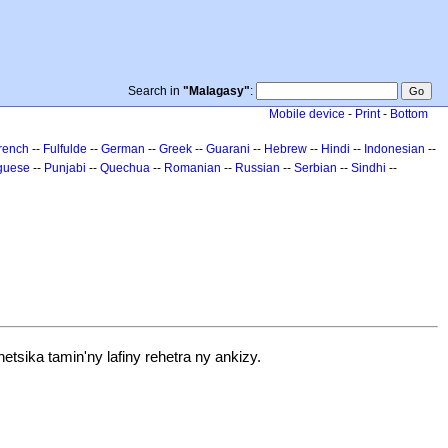
Search in
"Malagasy"
:
Mobile device
-
Print
-
Bottom
rench
--
Fulfulde
--
German
--
Greek
--
Guarani
--
Hebrew
--
Hindi
--
Indonesian
--
guese
--
Punjabi
--
Quechua
--
Romanian
--
Russian
--
Serbian
--
Sindhi
--
tsika tamin'ny lafiny rehetra ny ankizy.