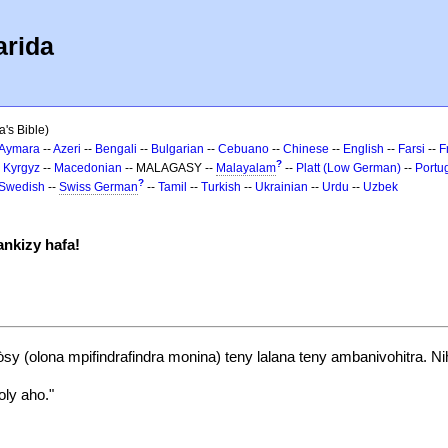
arida
a's Bible)
Aymara
--
Azeri
--
Bengali
--
Bulgarian
--
Cebuano
--
Chinese
--
English
--
Farsi
--
F
?
-
Kyrgyz
--
Macedonian
-- MALAGASY --
Malayalam
--
Platt (Low German)
--
Portu
?
Swedish
--
Swiss German
--
Tamil
--
Turkish
--
Ukrainian
--
Urdu
--
Uzbek
nkizy hafa!
y (olona mpifindrafindra monina) teny lalana teny ambanivohitra. Nihe
ly aho."