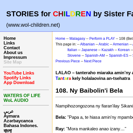
STORIES for
C
H
I
L
D
R
E
N
by Sister F
(www.wol-children.net)
Home
Home
--
Malagasy
--
Perform a PLAY
-- 108 (Bel
Links
This page in: --
Albanian
--
Arabic
--
Armenian
--
Contact
Italian
--
Japanese
--
Kazakh
--
Korean
-
About us
Slovene
--
Spanish-AM
--
Spanish-ES
--
Impressum
Previous Piece
--
Next Piece
Site Map
LALAO – tanteraho miaraka amin’ny a
YouTube Links
Spotify Links
T
a
n
t
a
r
a
kely holalaovina an-tsehatra
App Download
108. Ny Baibolin'i Bela
WATERS OF LIFE
WoL AUDIO
Nampihozongozona ny fiaran'ilay Sikanòs
عربي
Aymara
Bela:
"Papa a, te hiasa amin'ny mpambo
Azərbaycanca
Bahasa Indones.
Ray:
"Mora mankaleo anao izany…"
বাংলা