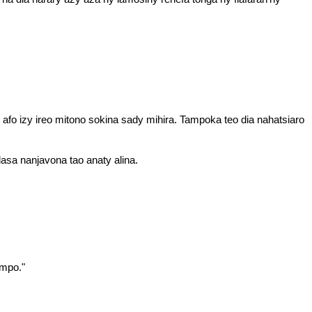
fo izy ireo mitono sokina sady mihira. Tampoka teo dia nahatsiaro
lasa nanjavona tao anaty alina.
ompo."