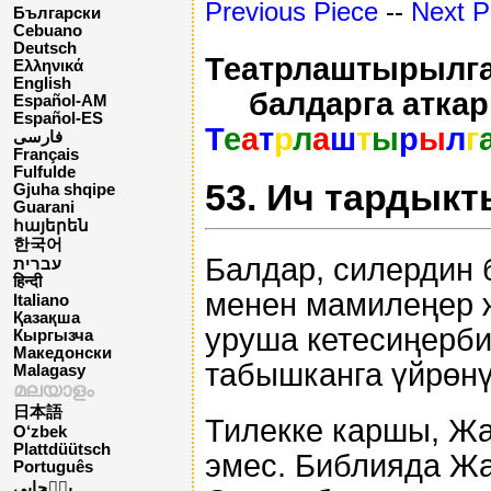
Previous Piece
--
Next P
Български
Cebuano
Deutsch
Театрлаштырылга
Ελληνικά
English
балдарга атка
Español-AM
Español-ES
Т
е
а
т
р
л
а
ш
т
ы
р
ы
л
г
فارسی
Français
Fulfulde
53. Ич тардыкт
Gjuha shqipe
Guarani
հայերեն
한국어
Балдар, силердин 
עברית
हिन्दी
менен мамилеңер ж
Italiano
Қазақша
уруша кетесиңерби
Кыргызча
Македонски
табышканга үйрөнү
Malagasy
മലയാളം
日本語
Тилекке каршы, Ж
O‘zbek
Plattdüütsch
эмес. Библияда Жа
Português
پن٘جابی