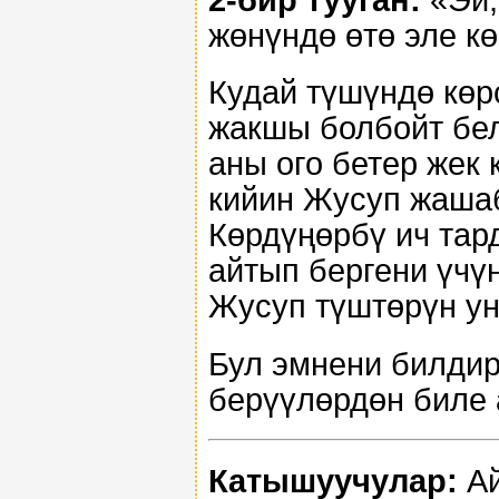
жөнүндө өтө эле к
Кудай түшүндө көр
жакшы болбойт бел
аны ого бетер жек
кийин Жусуп жаша
Көрдүңөрбү ич тар
айтып бергени үчү
Жусуп түштөрүн ун
Бул эмнени билдир
берүүлөрдөн биле 
Катышуучулар:
Ай