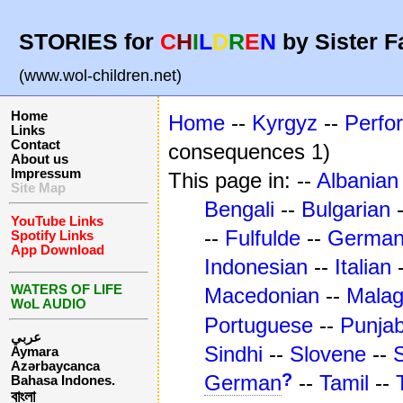
STORIES for
C
H
I
L
D
R
E
N
by Sister F
(www.wol-children.net)
Home
Home
--
Kyrgyz
--
Perfo
Links
Contact
consequences 1)
About us
Impressum
This page in: --
Albanian
Site Map
Bengali
--
Bulgarian
YouTube Links
--
Fulfulde
--
Germa
Spotify Links
App Download
Indonesian
--
Italian
WATERS OF LIFE
Macedonian
--
Mala
WoL AUDIO
Portuguese
--
Punjab
عربي
Sindhi
--
Slovene
--
Aymara
Azərbaycanca
?
German
--
Tamil
--
Bahasa Indones.
বাংলা