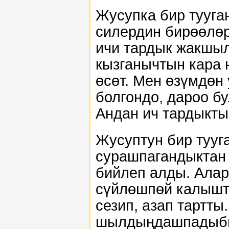
Жусупка бир тууга
силердин бирөөлөр
ичи тардык жакшыл
кызганычтын кара н
өсөт. Мен өзүмдөн
болгондо, дароо б
Андан ич тардыкты
Жусуптун бир тууг
сурашпагандыктан 
бийлеп алды. Алар
сүйлөшпөй калышты
сезип, азап тартты
шылдыңдашпадыбы