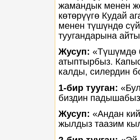
жамандык менен жо
көтөрүүгө Кудай аг
менен түшүндө сүй
туугандарына айты
Жусуп:
«Түшүмдө б
атыптырбыз. Капыс
калды, силердин б
1-бир тууган:
«Бул
биздин падышабыз
Жусуп:
«Андан кий
жылдыз таазим кы
2-бир тууган:
«Эй,