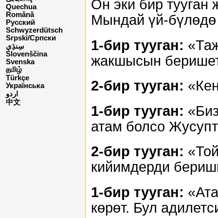
Он эки бир тууган 
Quechua
Română
Мындай үй-бүлөдө 
Русский
Schwyzerdütsch
Srpski/Српски
1-бир тууган:
«Таж
Slovenščina
жакшысын беришет
Svenska
தமிழ்
Türkçe
2-бир тууган:
«Кен
Українська
اردو
中文
1-бир тууган:
«Биз
атам болсо Жусупту
2-бир тууган:
«Той
кийимдерди бериш
1-бир тууган:
«Ата
көрөт. Бул адилетс