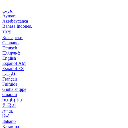
عربي
Aymara
Azərbaycanca
Bahasa Indones.
বাংলা
Български
Cebuano
Deutsch
Ελληνικά
English
Español-AM
Español-ES
فارسی
Français
Fulfulde
Gjuha shqipe
Guarani
հայերեն
한국어
עברית
हिन्दी
Italiano
Қазақша