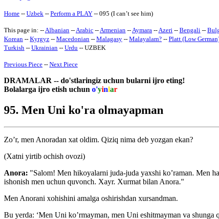
Home
--
Uzbek
--
Perform a PLAY
-- 095 (I can’t see him)
This page in: --
Albanian
--
Arabic
--
Armenian
--
Aymara
--
Azeri
--
Bengali
--
Bulg
Korean
--
Kyrgyz
--
Macedonian
--
Malagasy
--
Malayalam
?
--
Platt (Low German
Turkish
--
Ukrainian
--
Urdu
-- UZBEK
Previous Piece
--
Next Piece
DRAMALAR -- do'stlaringiz uchun bularni ijro eting!
Bolalarga ijro etish uchun
o'
y
i
n
l
a
r
95. Men Uni ko'ra olmayapman
Zo’r, men Anoradan xat oldim. Qiziq nima deb yozgan ekan?
(Xatni yirtib ochish ovozi)
Anora:
"Salom! Men hikoyalarni juda-juda yaxshi ko’raman. Men ha
ishonish men uchun quvonch. Xayr. Xurmat bilan Anora."
Men Anorani xohishini amalga oshirishdan xursandman.
Bu yerda: ‘Men Uni ko’rmayman, men Uni eshitmayman va shunga qar