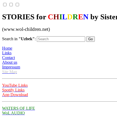
STORIES for
C
H
I
L
D
R
E
N
by Siste
(www.wol-children.net)
Search in
"Uzbek"
:
Home
Links
Contact
About us
Impressum
Site Map
YouTube Links
Spotify Links
App Download
WATERS OF LIFE
WoL AUDIO