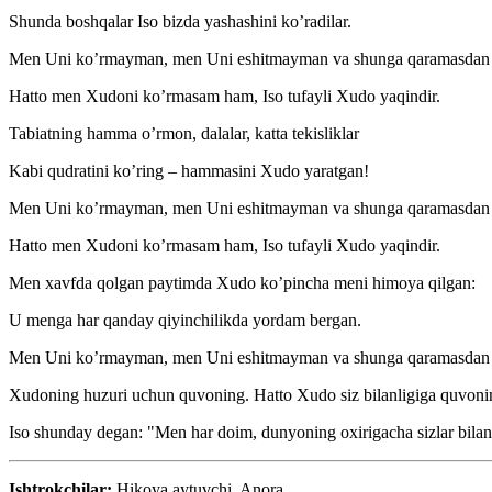
Shunda boshqalar Iso bizda yashashini ko’radilar.
Men Uni ko’rmayman, men Uni eshitmayman va shunga qaramasdan 
Hatto men Xudoni ko’rmasam ham, Iso tufayli Xudo yaqindir.
Tabiatning hamma o’rmon, dalalar, katta tekisliklar
Kabi qudratini ko’ring – hammasini Xudo yaratgan!
Men Uni ko’rmayman, men Uni eshitmayman va shunga qaramasdan 
Hatto men Xudoni ko’rmasam ham, Iso tufayli Xudo yaqindir.
Men xavfda qolgan paytimda Xudo ko’pincha meni himoya qilgan:
U menga har qanday qiyinchilikda yordam bergan.
Men Uni ko’rmayman, men Uni eshitmayman va shunga qaramasdan U 
Xudoning huzuri uchun quvoning. Hatto Xudo siz bilanligiga quvoni
Iso shunday degan: "Men har doim, dunyoning oxirigacha sizlar bilan
Ishtrokchilar:
Hikoya aytuvchi, Anora