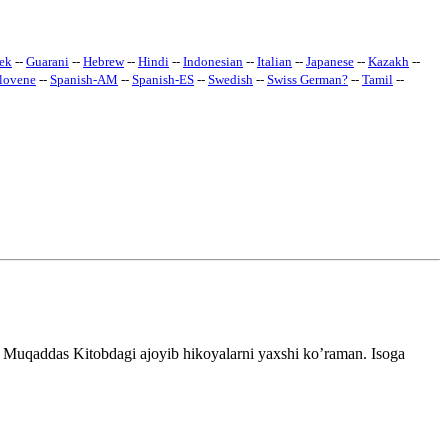
ek
--
Guarani
--
Hebrew
--
Hindi
--
Indonesian
--
Italian
--
Japanese
--
Kazakh
--
lovene
--
Spanish-AM
--
Spanish-ES
--
Swedish
--
Swiss German
?
--
Tamil
--
Muqaddas Kitobdagi ajoyib hikoyalarni yaxshi ko’raman. Isoga