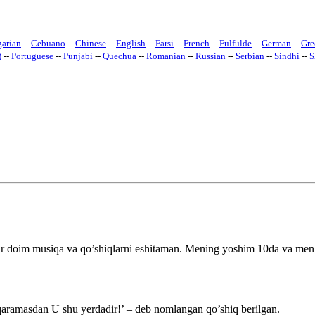
arian
--
Cebuano
--
Chinese
--
English
--
Farsi
--
French
--
Fulfulde
--
German
--
Gre
)
--
Portuguese
--
Punjabi
--
Quechua
--
Romanian
--
Russian
--
Serbian
--
Sindhi
--
S
r doim musiqa va qo’shiqlarni eshitaman. Mening yoshim 10da va men 
amasdan U shu yerdadir!’ – deb nomlangan qo’shiq berilgan.