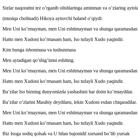
Sizlar naqoratini tez o’rganib olishlaringa aminman va o’zlaring aytola
(musiqa cholinadi) Hikoya aytuvchi baland o’qiydi:
Men Uni ko’rmayman, men Uni eshitmayman va shunga qaramasdan 
Hatto men Xudoni ko’rmasam ham, Iso tufayli Xudo yaqindir.
Kim bunga ishonmasa va tushunmasa
Men aytadigan qo’shig’imni eshiting.
Men Uni ko’rmayman, men Uni eshitmayman va shunga qaramasdan 
Hatto men Xudoni ko’rmasam ham, Iso tufayli Xudo yaqindir.
Ba’zilar Iso bizning dunyomizda yashashini har doim ko’rmaydilar.
Ba’zilar o’zlarini Masihiy deydilaru, lekin Xudoni esdan chiqaradilar.
Men Uni ko’rmayman, men Uni eshitmayman va shunga qaramasdan 
Hatto men Xudoni ko’rmasam ham, Iso tufayli Xudo yaqindir.
Biz Isoga sodiq qolsak va U bilan bajonidil xursand bo’lib yursak