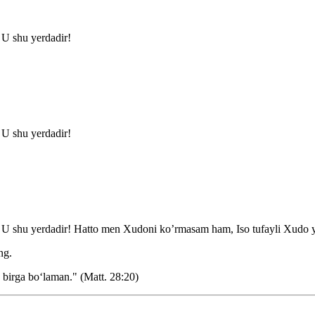
U shu yerdadir!
U shu yerdadir!
shu yerdadir! Hatto men Xudoni ko’rmasam ham, Iso tufayli Xudo y
ng.
 birga bo‘laman." (Matt. 28:20)