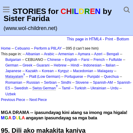
STORIES for
C
H
I
L
D
R
E
N
by
Sister Farida
(www.wol-children.net)
This page in HTML4
-
Print
-
Bottom
Home
--
Cebuano
--
Perform a P8LAY
-- 095 (I can’t see him)
This page in: --
Albanian
--
Arabic
--
Armenian
--
Aymara
--
Azeri
--
Bengali
--
Bulgarian
-- CEBUANO --
Chinese
--
English
--
Farsi
--
French
--
Fulfulde
--
German
--
Greek
--
Guarani
--
Hebrew
--
Hindi
--
Indonesian
--
Italian
--
Japanese
--
Kazakh
--
Korean
--
Kyrgyz
--
Macedonian
--
Malagasy
--
?
Malayalam
--
Platt (Low German)
--
Portuguese
--
Punjabi
--
Quechua
--
Romanian
--
Russian
--
Serbian
--
Sindhi
--
Slovene
--
Spanish-AM
--
Spanish-
?
ES
--
Swedish
--
Swiss German
--
Tamil
--
Turkish
--
Ukrainian
--
Urdu
--
Uzbek
Previous Piece
--
Next Piece
MGA DRAMA -- ipasundayag kini alang sa imong mga higala!
M
G
A
D
U
L
A
angayan ipasundayag sa mga bata
95. Dili ako makakita kaniya