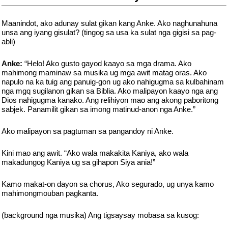
Maanindot, ako adunay sulat gikan kang Anke. Ako naghunahuna
unsa ang iyang gisulat? (tingog sa usa ka sulat nga gigisi sa pag-
abli)
Anke:
“Helo! Ako gusto gayod kaayo sa mga drama. Ako
mahimong maminaw sa musika ug mga awit matag oras. Ako
napulo na ka tuig ang panuig-gon ug ako nahigugma sa kulbahinam
nga mgq sugilanon gikan sa Biblia. Ako malipayon kaayo nga ang
Dios nahigugma kanako. Ang relihiyon mao ang akong paboritong
sabjek. Panamilit gikan sa imong matinud-anon nga Anke.”
Ako malipayon sa pagtuman sa pangandoy ni Anke.
Kini mao ang awit. “Ako wala makakita Kaniya, ako wala
makadungog Kaniya ug sa gihapon Siya ania!”
Kamo makat-on dayon sa chorus, Ako segurado, ug unya kamo
mahimongmouban pagkanta.
(background nga musika) Ang tigsaysay mobasa sa kusog: