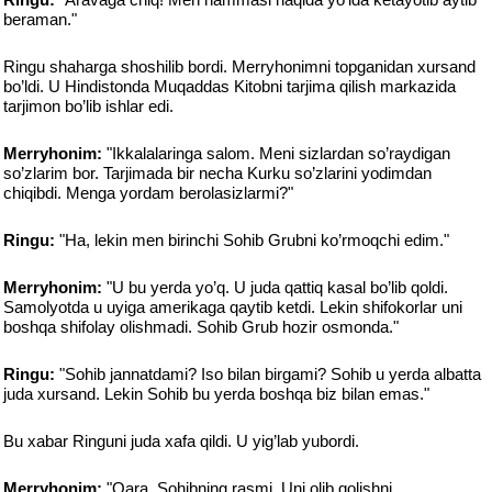
beraman."
Ringu shaharga shoshilib bordi. Merryhonimni topganidan xursand
bo’ldi. U Hindistonda Muqaddas Kitobni tarjima qilish markazida
tarjimon bo’lib ishlar edi.
Merryhonim:
"Ikkalalaringa salom. Meni sizlardan so’raydigan
so’zlarim bor. Tarjimada bir necha Kurku so’zlarini yodimdan
chiqibdi. Menga yordam berolasizlarmi?"
Ringu:
"Ha, lekin men birinchi Sohib Grubni ko’rmoqchi edim."
Merryhonim:
"U bu yerda yo’q. U juda qattiq kasal bo’lib qoldi.
Samolyotda u uyiga amerikaga qaytib ketdi. Lekin shifokorlar uni
boshqa shifolay olishmadi. Sohib Grub hozir osmonda."
Ringu:
"Sohib jannatdami? Iso bilan birgami? Sohib u yerda albatta
juda xursand. Lekin Sohib bu yerda boshqa biz bilan emas."
Bu xabar Ringuni juda xafa qildi. U yig’lab yubordi.
Merryhonim:
"Qara, Sohibning rasmi. Uni olib qolishni