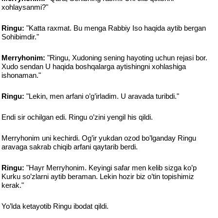
xohlaysanmi?"
Ringu:
"Katta raxmat. Bu menga Rabbiy Iso haqida aytib bergan
Sohibimdir."
Merryhonim:
"Ringu, Xudoning sening hayoting uchun rejasi bor.
Xudo sendan U haqida boshqalarga aytishingni xohlashiga
ishonaman."
Ringu:
"Lekin, men arfani o’g’irladim. U aravada turibdi."
Endi sir ochilgan edi. Ringu o’zini yengil his qildi.
Merryhonim uni kechirdi. Og’ir yukdan ozod bo’lganday Ringu
aravaga sakrab chiqib arfani qaytarib berdi.
Ringu:
"Hayr Merryhonim. Keyingi safar men kelib sizga ko’p
Kurku so’zlarni aytib beraman. Lekin hozir biz o’tin topishimiz
kerak."
Yo’lda ketayotib Ringu ibodat qildi.