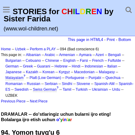
STORIES for
C
H
I
L
D
R
E
N
by
Sister Farida
(www.wol-children.net)
This page in HTML4
-
Print
-
Bottom
Home
--
Uzbek
--
Perform a PLAY
-- 094 (Bad conscience 6)
This page in: --
Albanian
--
Arabic
--
Armenian
--
Aymara
--
Azeri
--
Bengali
--
Bulgarian
--
Cebuano
--
Chinese
--
English
--
Farsi
--
French
--
Fulfulde
--
German
--
Greek
--
Guarani
--
Hebrew
--
Hindi
--
Indonesian
--
Italian
--
Japanese
--
Kazakh
--
Korean
--
Kyrgyz
--
Macedonian
--
Malagasy
--
?
Malayalam
--
Platt (Low German)
--
Portuguese
--
Punjabi
--
Quechua
--
Romanian
--
Russian
--
Serbian
--
Sindhi
--
Slovene
--
Spanish-AM
--
Spanish-
?
ES
--
Swedish
--
Swiss German
--
Tamil
--
Turkish
--
Ukrainian
--
Urdu
--
UZBEK
Previous Piece
--
Next Piece
DRAMALAR -- do'stlaringiz uchun bularni ijro eting!
Bolalarga ijro etish uchun
o'
y
i
n
l
a
r
94. Yomon tuyg'u 6