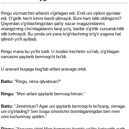
Ringu xizmatchini arfasini o’girlagan edi. Endi uni vijdoni qiynalar
edi. O’girlik hech kimni baxtli qilmaydi. Buni ham bilib oldingizmi?
Qayerdan o’g’irlashingizdan qat’iy nazar magazindanmi,
onangizning cho’ntagidanmi farqi yo’q, baribir o’g’irlik xursandchilik
olib kelmaydi. Bu yerda uni yana to’gi’rlashning to’g’ri yagona hal
qilinish yo’li aytiladi.
Ringu mana bu yo’lni tutdi. U Isodan kechirim so’rab, o’g’irlagan
narsasini qaytarib bermoqchi bo’ldi.
U aravani buqaga bog’lab arfani aravaga ortdi.
Battu:
"Ringu, nima qilyabsan?"
Ringu:
"Men arfani qaytarib bermoqchiman."
Battu:
"Jinnimisan? Agar uni qaytarib bermoqchi bo’lsang, nimaga
uni o’g’irlading? Sen Isoga ishonishni boshlaganingdan beri men
seni tushunmay qoldim."
Ringu:
"Aravaga chiq! Men hammasi haqida yo’lda ketayotib aytib