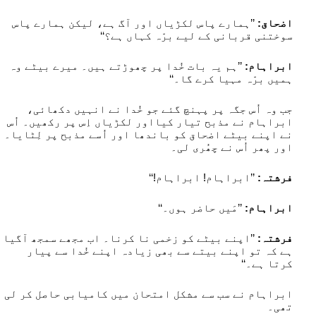
اضحاق:
’’ہمارے پاس لکڑیاں اور آگ ہے، لیکن ہمارے پاس
سوختنی قربانی کے لیے برّہ کہاں ہے؟‘‘
ابراہام:
’’ہم یہ بات خُدا پر چھوڑتے ہیں۔ میرے بیٹے وہ
ہمیں برّہ مہیا کرے گا۔‘‘
جب وہ اُس جگہ پر پہنچ گئے جو خُدا نے انہیں دکھائی،
ابراہام نے مذبح تیار کیااور لکڑیاں اِس پر رکھیں۔ اُس
نے اپنے بیٹے اضحاق کو باندھا اور اُسے مذبح پر لِٹایا۔
اور پھر اُس نے چھُری لی۔
فرشتہ:
’’ابراہام! ابراہام!‘‘
ابراہام:
’’مَیں حاضر ہوں۔‘‘
فرشتہ:
’’اپنے بیٹے کو زخمی نا کرنا۔ اب مجھے سمجھ آگیا
ہے کہ تو اپنے بیتے سے بھی زیادہ اپنے خُدا سے پیار
کرتا ہے۔‘‘
ابراہام نے سب سے مشکل امتحان میں کامیابی حاصل کر لی
تھی۔