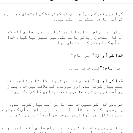
کیا مَیں ٹھیک ہوں؟ جب آپ کو کوئی مشکل امتحان دینا ہو
تو آپ زیا دہ بستر پر رہتے ہیں۔
لیکن ابراہام نے ایسا نہیں کیا۔ وہ بہت جلدی اُٹھ گیا۔
اُس کا امتحان ریاضی یا سائنس میں نہیں لیا گیا۔ خُدا
نے اُس کے ایمان کا امتحان لیا۔
خُدا کی آواز:
’’ابراہام!‘‘
ابراہام:
’’مَیں حاضر ہوں۔‘‘
خُدا کی آواز:
’’اضحاق کو لے، تیرا اکلوتا بیٹا جسے تو
بہت پیار کرتا ہے، اور موریاہ کے علاقے میں جا۔ پہاڑ
پر اُسے قربان کر دے؛ مَیں تجھے بتاؤں گا کس جگہ پر۔‘‘
جو بھی خُدا کو نہیں جانتا نا ہی اُسے پیار کرتا ہےوہ
یہی سوچے گا کہ وہ ظالم خُدا ہے۔ ابراہام نے اُس کے بارے
میں بالکل بھی بُرا نہیں سوچا جو اُسے آزما رہا تھا۔
بائبل ہمیں صاف بتاتی ہے: ابراہام جلدی اُٹھا اور اپنے
گدھے کو لادا۔ اُس نے قربانی کے لیے لکڑے لادی، ااور