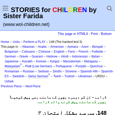
STORIES for
C
H
I
L
D
R
E
N
by
Sister Farida
(www.wol-children.net)
This page in HTML4
-
Print
-
Bottom
Home
--
Urdu
--
Perform a PLAY
-- 148 (The hardest test 3)
This page in: --
Albanian
--
Arabic
--
Armenian
--
Aymara
--
Azeri
--
Bengali
--
Bulgarian
--
Cebuano
--
Chinese
--
English
--
Farsi
--
French
--
Fulfulde
--
German
--
Greek
--
Guarani
--
Hebrew
--
Hindi
--
Indonesian
--
Italian
--
Japanese
--
Kazakh
--
Korean
--
Kyrgyz
--
Macedonian
--
Malagasy
--
?
Malayalam
--
Platt (Low German)
--
Portuguese
--
Punjabi
--
Quechua
--
Romanian
--
Russian
--
Serbian
--
Sindhi
--
Slovene
--
Spanish-AM
--
Spanish-
?
ES
--
Swedish
--
Swiss German
--
Tamil
--
Turkish
--
Ukrainian
-- URDU --
Uzbek
Previous Piece
--
Next Piece
!ڈرامے – اِن کو دوسرے بچوں کے سامنے بھی پیش کیجیے
بچوں کے سامنے پیش کرنے والے ڈرامے
841. سب سے مشکل امتحان ۳