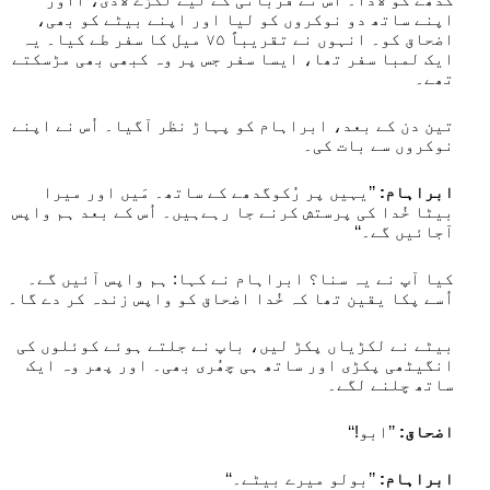
اپنے ساتھ دو نوکروں کو لیا اور اپنے بیٹے کو بھی،
اضحاق کو۔ انہوں نے تقریباً ۵۷ میل کا سفر طے کیا۔ یہ
ایک لمبا سفر تھا، ایسا سفر جس پر وہ کبھی بھی مڑسکتے
تھے۔
تین دن کے بعد، ابراہام کو پہاڑ نظر آگیا۔ اُس نے اپنے
نوکروں سے بات کی۔
ابراہام:
’’یہیں پر رُکوگدھے کے ساتھ۔ مَیں اور میرا
بیٹا خُدا کی پرستش کرنے جا رہےہیں۔ اُس کے بعد ہم واپس
آجائیں گے۔‘‘
کیا آپ نے یہ سنا؟ ابراہام نے کہا: ہم واپس آئیں گے۔
اُسے پکا یقین تھا کہ خُدا اضحاق کو واپس زندہ کر دے گا۔
بیٹے نے لکڑیاں پکڑ لیں، باپ نے جلتے ہوئے کوئلوں کی
انگیٹھی پکڑی اور ساتھ ہی چھُری بھی۔ اور پھر وہ ایک
ساتھ چلنے لگے۔
اضحاق:
’’ابو!‘‘
ابراہام:
’’بولو میرے بیٹے۔‘‘