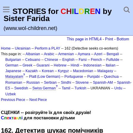
STORIES for
C
H
I
L
D
R
E
N
by
Sister Farida
(www.wol-children.net)
This page in HTML4
-
Print
-
Bottom
Home
--
Ukrainian
--
Perform a PLAY
-- 162 (Detective seeks co-workers)
This page in: --
Albanian
--
Arabic
--
Armenian
--
Aymara
--
Azeri
--
Bengali
--
Bulgarian
--
Cebuano
--
Chinese
--
English
--
Farsi
--
French
--
Fulfulde
--
German
--
Greek
--
Guarani
--
Hebrew
--
Hindi
--
Indonesian
--
Italian
--
Japanese
--
Kazakh
--
Korean
--
Kyrgyz
--
Macedonian
--
Malagasy
--
?
Malayalam
--
Platt (Low German)
--
Portuguese
--
Punjabi
--
Quechua
--
Romanian
--
Russian
--
Serbian
--
Sindhi
--
Slovene
--
Spanish-AM
--
Spanish-
?
ES
--
Swedish
--
Swiss German
--
Tamil
--
Turkish
-- UKRAINIAN --
Urdu
--
Uzbek
Previous Piece
--
Next Piece
СЦЕНКИ -- розігруйте їх для своїх друзів!
С
п
е
к
т
а
к
л
і
для постановки дітьми
162. Детектив шукає помічників