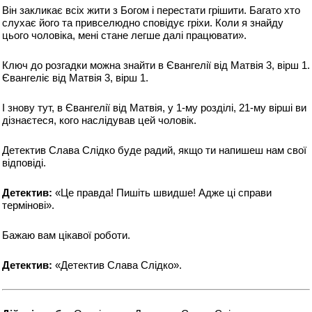
Він закликає всіх жити з Богом і перестати грішити. Багато хто
слухає його та привселюдно сповідує гріхи. Коли я знайду
цього чоловіка, мені стане легше далі працювати».
Ключ до розгадки можна знайти в Євангелії від Матвія 3, вірш 1.
Євангеліє від Матвія 3, вірш 1.
І знову тут, в Євангелії від Матвія, у 1-му розділі, 21-му вірші ви
дізнаєтеся, кого наслідував цей чоловік.
Детектив Слава Слідко буде радий, якщо ти напишеш нам свої
відповіді.
Детектив:
«Це правда! Пишіть швидше! Адже ці справи
термінові».
Бажаю вам цікавої роботи.
Детектив:
«Детектив Слава Слідко».