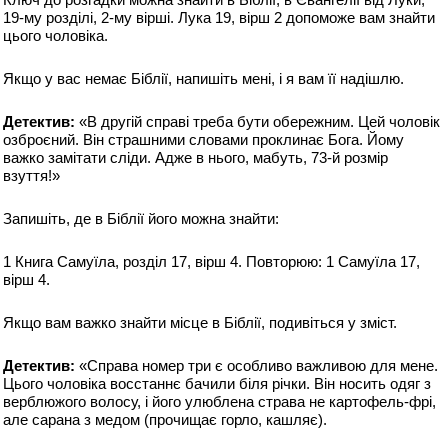
19-му розділі, 2-му вірші. Лука 19, вірш 2 допоможе вам знайти
цього чоловіка.
Якщо у вас немає Біблії, напишіть мені, і я вам її надішлю.
Детектив:
«В другій справі треба бути обережним. Цей чоловік
озброєний. Він страшними словами проклинає Бога. Йому
важко замітати сліди. Адже в нього, мабуть, 73-й розмір
взуття!»
Запишіть, де в Біблії його можна знайти:
1 Книга Самуїла, розділ 17, вірш 4. Повторюю: 1 Самуїла 17,
вірш 4.
Якщо вам важко знайти місце в Біблії, подивіться у зміст.
Детектив:
«Справа номер три є особливо важливою для мене.
Цього чоловіка восстаннє бачили біля річки. Він носить одяг з
верблюжого волосу, і його улюблена страва не картофель-фрі,
але сарана з медом (прочищає горло, кашляє).