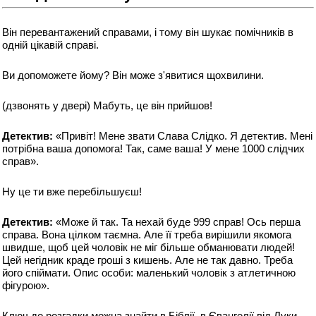
Він перевантажений справами, і тому він шукає помічників в
одній цікавій справі.
Ви допоможете йому? Він може з'явитися щохвилини.
(дзвонять у двері) Мабуть, це він прийшов!
Детектив:
«Привіт! Мене звати Слава Слідко. Я детектив. Мені
потрібна ваша допомога! Так, саме ваша! У мене 1000 слідчих
справ».
Ну це ти вже перебільшуєш!
Детектив:
«Може й так. Та нехай буде 999 справ! Ось перша
справа. Вона цілком таємна. Але її треба вирішили якомога
швидше, щоб цей чоловік не міг більше обманювати людей!
Цей негідник краде гроші з кишень. Але не так давно. Треба
його спіймати. Опис особи: маленький чоловік з атлетичною
фігурою».
Ключ до розгадки можна знайти в Біблії, в Євангелії від Луки,