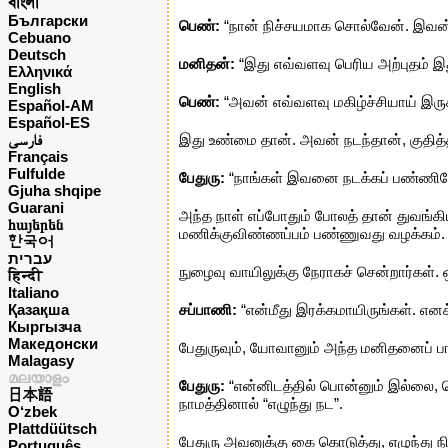
বাংলা
Български
பெண்:
“நான் நிச்சயமாக சொல்வேன். இவன்
Cebuano
Deutsch
மனிதன்:
“இது எவ்வளவு பெரிய அற்புதம் இ
Ελληνικά
English
பெண்:
“அவன் எவ்வளவு மகிழ்ச்சியாய் இருக
Español-AM
Español-ES
فارسی
இது உண்மை தான். அவன் நடந்தான், குதித்த
Français
Fulfulde
பேதுரு:
“நாங்கள் இவனை நடக்கப் பண்ணினோம
Gjuha shqipe
Guarani
அந்த நாள் எப்போதும் போலத் தான் துவங்க
հայերեն
மணிக்குவிண்ணப்பம் பண்ணுவது வழக்கம். 
한국어
עברית
நுழைவு வாயிலுக்கு நேராகச் சென்றார்கள். 
हिन्दी
Italiano
Қазақша
சப்பாணி:
“என்மீது இரக்கமாயிருங்கள். எனக
Кыргызча
Македонски
பேதுருவும், யோவானும் அந்த மனிதனைப் பார
Malagasy
മലയാളം
பேதுரு:
“என்னிடத்தில் பொன்னும் இல்லை, வ
日本語
நாமத்தினால் “எழுந்து நட”.
O‘zbek
Plattdüütsch
பேதுரு அவனுக்கு கை கொடுத்து, எழுந்து ந
Português