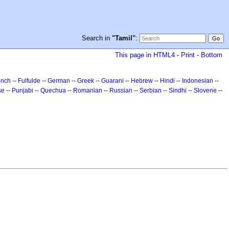
Search in
"Tamil"
:
This page in HTML4
-
Print
-
Bottom
ench
--
Fulfulde
--
German
--
Greek
--
Guarani
--
Hebrew
--
Hindi
--
Indonesian
--
se
--
Punjabi
--
Quechua
--
Romanian
--
Russian
--
Serbian
--
Sindhi
--
Slovene
--