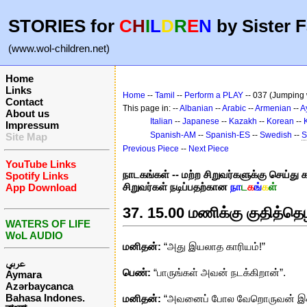
STORIES for
C
H
I
L
D
R
E
N
by Sister F
(www.wol-children.net)
Home
Links
Home
--
Tamil
--
Perform a PLAY
-- 037 (Jumping w
Contact
This page in: --
Albanian
--
Arabic
--
Armenian
--
A
About us
Italian
--
Japanese
--
Kazakh
--
Korean
--
Impressum
Spanish-AM
--
Spanish-ES
--
Swedish
--
S
Site Map
Previous Piece
--
Next Piece
YouTube Links
நாடகங்கள் -- மற்ற சிறுவர்களுக்கு செய்து க
Spotify Links
சிறுவர்கள் நடிப்பதற்கான
நா
ட
க
ங்
க
ள்
App Download
37. 15.00 மணிக்கு குதித்தெ
WATERS OF LIFE
WoL AUDIO
மனிதன்:
“அது இயலாத காரியம்!”
عربي
பெண்:
“பாருங்கள் அவன் நடக்கிறான்”.
Aymara
Azərbaycanca
Bahasa Indones.
மனிதன்:
“அவனைப் போல வேறொருவன் இவ