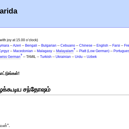
arida
ith joy at 15.00 o’clock)
ymara
--
Azeri
--
Bengali
--
Bulgarian
--
Cebuano
--
Chinese
--
English
--
Farsi
--
Fr
?
Kyrgyz
--
Macedonian
--
Malagasy
--
Malayalam
--
Platt (Low German)
--
Portugue
?
wiss German
-- TAMIL --
Turkish
--
Ukrainian
--
Urdu
--
Uzbek
ாட்டுங்கள்!
ழக்கூடிய சந்தோஷம்
ன்”.