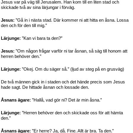
Jesus var på väg till Jerusalem. Han kom till en liten stad och
skickade två av sina lärjungar i förväg.
Jesus:
”Gå in i nästa stad. Där kommer ni att hitta en åsna. Lossa
den och för den till mig.”
Lärjunge:
”Kan vi bara ta den?”
Jesus:
”Om någon frågar varför ni tar åsnan, så säg till honom att
herren behöver den.”
Lärjunge:
”Okej. Om du säger så.” (ljud av steg på en grusväg)
De två männen gick in i staden och det hände precis som Jesus
hade sagt. De hittade åsnan och lossade den.
Åsnans ägare:
”Hallå, vad gör ni? Det är min åsna.”
Lärjunge:
”Herren behöver den och skickade oss för att hämta
den.”
Åsnans ägare:
”Er herre? Ja, då. Fine. Allt är bra. Ta den.”