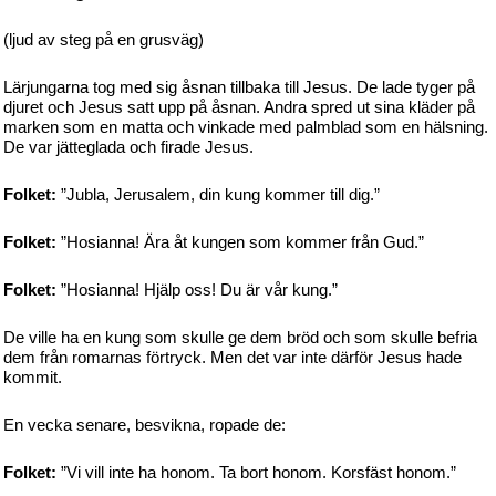
(ljud av steg på en grusväg)
Lärjungarna tog med sig åsnan tillbaka till Jesus. De lade tyger på
djuret och Jesus satt upp på åsnan. Andra spred ut sina kläder på
marken som en matta och vinkade med palmblad som en hälsning.
De var jätteglada och firade Jesus.
Folket:
”Jubla, Jerusalem, din kung kommer till dig.”
Folket:
”Hosianna! Ära åt kungen som kommer från Gud.”
Folket:
”Hosianna! Hjälp oss! Du är vår kung.”
De ville ha en kung som skulle ge dem bröd och som skulle befria
dem från romarnas förtryck. Men det var inte därför Jesus hade
kommit.
En vecka senare, besvikna, ropade de:
Folket:
”Vi vill inte ha honom. Ta bort honom. Korsfäst honom.”