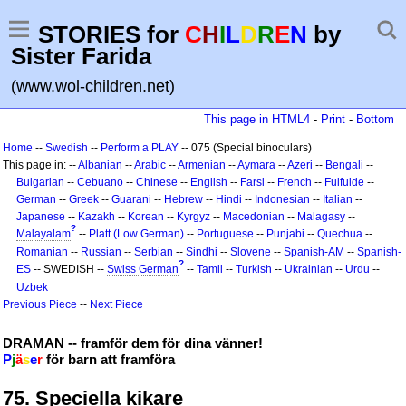
STORIES for
C
H
I
L
D
R
E
N
by
Sister Farida
(www.wol-children.net)
This page in HTML4
-
Print
-
Bottom
Home
--
Swedish
--
Perform a PLAY
-- 075 (Special binoculars)
This page in: --
Albanian
--
Arabic
--
Armenian
--
Aymara
--
Azeri
--
Bengali
--
Bulgarian
--
Cebuano
--
Chinese
--
English
--
Farsi
--
French
--
Fulfulde
--
German
--
Greek
--
Guarani
--
Hebrew
--
Hindi
--
Indonesian
--
Italian
--
Japanese
--
Kazakh
--
Korean
--
Kyrgyz
--
Macedonian
--
Malagasy
--
?
Malayalam
--
Platt (Low German)
--
Portuguese
--
Punjabi
--
Quechua
--
Romanian
--
Russian
--
Serbian
--
Sindhi
--
Slovene
--
Spanish-AM
--
Spanish-
?
ES
-- SWEDISH --
Swiss German
--
Tamil
--
Turkish
--
Ukrainian
--
Urdu
--
Uzbek
Previous Piece
--
Next Piece
DRAMAN -- framför dem för dina vänner!
P
j
ä
s
e
r
för barn att framföra
75. Speciella kikare