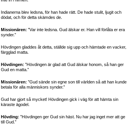
Indianerna blev ledsna, för han hade rätt. De hade stulit, ljugit och
dödat, och för detta skämdes de.
Missionären:
”Var inte ledsna. Gud älskar er. Han vill förlåta er era
synder.”
Hövdingen gladdes åt detta, ställde sig upp och hämtade en vacker,
färgglad matta.
Hövdingen:
”Hövdingen är glad att Gud älskar honom, så han ger
Gud en matta.”
Missionären:
”Gud sände sin egne son till världen så att han kunde
betala för alla människors synder.”
Gud har gjort så mycket! Hövdingen gick i väg för att hämta sin
käraste ägodel.
Hövding:
”Hövdingen ger Gud sin häst. Nu har jag inget mer att ge
till Gud.”