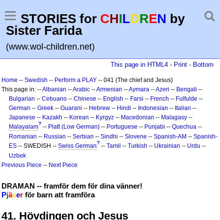
STORIES for
C
H
I
L
D
R
E
N
by
Sister Farida
(www.wol-children.net)
This page in HTML4
-
Print
-
Bottom
Home
--
Swedish
--
Perform a PLAY
-- 041 (The chief and Jesus)
This page in: --
Albanian
--
Arabic
--
Armenian
--
Aymara
--
Azeri
--
Bengali
--
Bulgarian
--
Cebuano
--
Chinese
--
English
--
Farsi
--
French
--
Fulfulde
--
German
--
Greek
--
Guarani
--
Hebrew
--
Hindi
--
Indonesian
--
Italian
--
Japanese
--
Kazakh
--
Korean
--
Kyrgyz
--
Macedonian
--
Malagasy
--
?
Malayalam
--
Platt (Low German)
--
Portuguese
--
Punjabi
--
Quechua
--
Romanian
--
Russian
--
Serbian
--
Sindhi
--
Slovene
--
Spanish-AM
--
Spanish-
?
ES
-- SWEDISH --
Swiss German
--
Tamil
--
Turkish
--
Ukrainian
--
Urdu
--
Uzbek
Previous Piece
--
Next Piece
DRAMAN -- framför dem för dina vänner!
P
j
ä
s
e
r
för barn att framföra
41. Hövdingen och Jesus