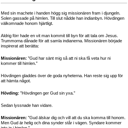
Med sin machete i handen högg sig missionären fram i djungeln.
Solen gassade på himlen. Till slut nådde han indianbyn. Hövdingen
välkomnade honom hjärtligt.
Aldrig förr hade en vit man kommit till byn för att tala om Jesus.
Trummorna dånade för att samla indianerna. Missionären började
inspirerat att berätta:
Missionären:
”Gud har sänt mig så att ni ska få veta hur ni
kommer till himlen.”
Hövdingen gladdes över de goda nyheterna. Han reste sig upp för
att hämta något.
Hövding:
”Hövdingen ger Gud sin yxa.”
Sedan lyssnade han vidare.
Missionären:
”Gud älskar dig och vill att du ska komma till honom.
Men Gud är helig och dina synder står i vägen. Syndare kommer
inte in i himlen.”