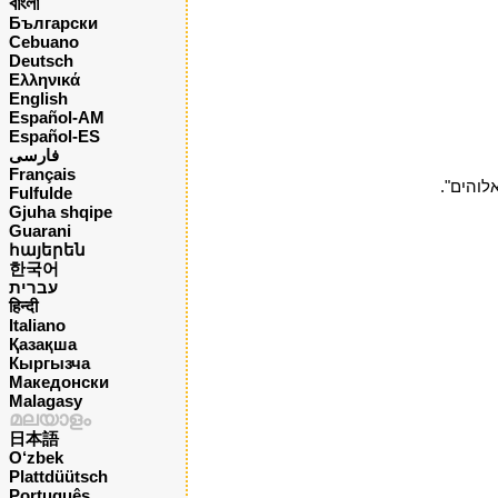
বাংলা
Български
Cebuano
Deutsch
Ελληνικά
English
Español-AM
Español-ES
فارسی
Français
לוהים".
Fulfulde
Gjuha shqipe
Guarani
հայերեն
한국어
עברית
हिन्दी
Italiano
Қазақша
Кыргызча
Македонски
Malagasy
മലയാളം
日本語
O‘zbek
Plattdüütsch
Português