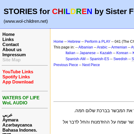
STORIES for
C
H
I
L
D
R
E
N
by Sister F
(www.wol-children.net)
Home
Links
Home
--
Hebrew
--
Perform a PLAY
-- 041 (The Ch
Contact
This page in: --
Albanian
--
Arabic
--
Armenian
--
A
About us
Italian
--
Japanese
--
Kazakh
--
Korean
--
Impressum
Spanish-AM
--
Spanish-ES
--
Swedish
--
S
Site Map
Previous Piece
--
Next Piece
YouTube Links
Spotify Links
App Download
WATERS OF LIFE
WoL AUDIO
רך את המבשר בברכת שלום חמה.
عربي
Aymara
מבשר שמח על ההזדמנות והחל לדבר אל
Azərbaycanca
Bahasa Indones.