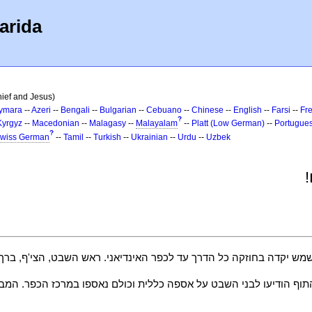
arida
ief and Jesus)
ymara
--
Azeri
--
Bengali
--
Bulgarian
--
Cebuano
--
Chinese
--
English
--
Farsi
--
Fr
?
Kyrgyz
--
Macedonian
--
Malagasy
--
Malayalam
--
Platt (Low German)
--
Portugue
?
wiss German
--
Tamil
--
Turkish
--
Ukrainian
--
Urdu
--
Uzbek
!
שמש יקדה בחוזקה כל הדרך עד לכפר האינדיאני. ראש השבט, הצי'ף, ב
 התוף הודיעו לבני השבט על אספה כללית וכולם נאספו במרכז הכפר. ה