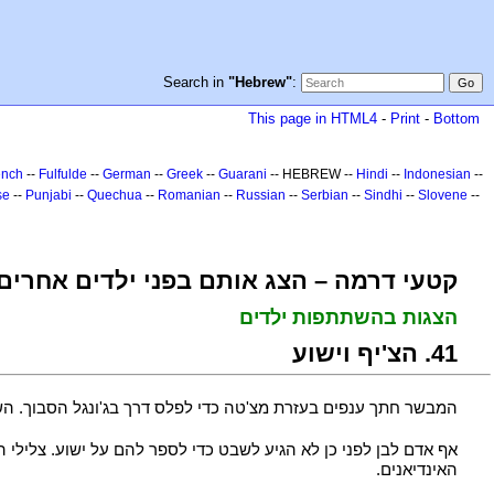
Search in
"Hebrew"
:
This page in HTML4
-
Print
-
Bottom
ench
--
Fulfulde
--
German
--
Greek
--
Guarani
-- HEBREW --
Hindi
--
Indonesian
--
se
--
Punjabi
--
Quechua
--
Romanian
--
Russian
--
Serbian
--
Sindhi
--
Slovene
--
קטעי דרמה – הצג אותם בפני ילדים אחרים
הצגות בהשתתפות ילדים
14. הצ'יף וישוע
המבשר חתך ענפים בעזרת מצ'טה כדי לפלס דרך בג'ונגל הסבוך. ה
אף אדם לבן לפני כן לא הגיע לשבט כדי לספר להם על ישוע. צלילי
האינדיאנים.