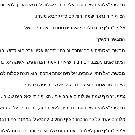
מבשר:
"אלוהים שלח אותי אליכם כדי לגלות לכם את הדרך למלכות 
הצי'ף היה נראה שמח. הוא קם כדי להביא משהו.
צי'ף:
"הצ'יף רוצה לתת לאלוהים מתנה – את הגרזן שלו".
המבשר המשיך.
מבשר:
"אלוהים אוהב אתכם ורוצה שתבואו אליו. אבל הוא קדוש והח
האינדיאנים נעצבו. הם הבינו שזאת האמת. הם הרגישו אשמה על כך ש
מבשר:
"אל תהיו עצובים. אלוהים אוהב אתכם. הוא רוצה לסלוח לכ
הצ'יף שוב שמח. הוא קם כדי להביא שטיח יפה וצבעוני.
צ'יף:
"הצי'ף שמח שאלוהים אוהב אותו. הצי'ף נותן לאלוהים שטיח".
מבשר:
"אלוהים שלח את בנו יחידו לעולם הזה, כדי לכפר על החטאי
אלוהים עשה כל כך הרבה! הצ'יף החליט להביא לו במתנה את הדבר ה
צ'יף:
"הצ'יף נותן לאלוהים את הסוס שלו. אין לי יותר מה לתת לאלוה