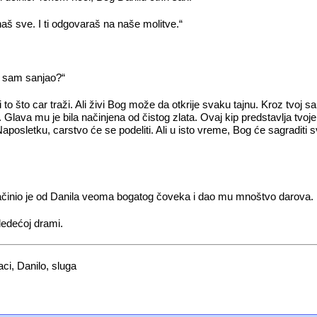
znaš sve. I ti odgovaraš na naše molitve.“
a sam sanjao?“
 što car traži. Ali živi Bog može da otkrije svaku tajnu. Kroz tvoj san, 
lava mu je bila načinjena od čistog zlata. Ovaj kip predstavlja tvoje 
. Naposletku, carstvo će se podeliti. Ali u isto vreme, Bog će sagradit
ačinio je od Danila veoma bogatog čoveka i dao mu mnoštvo darova.
ledećoj drami.
ci, Danilo, sluga