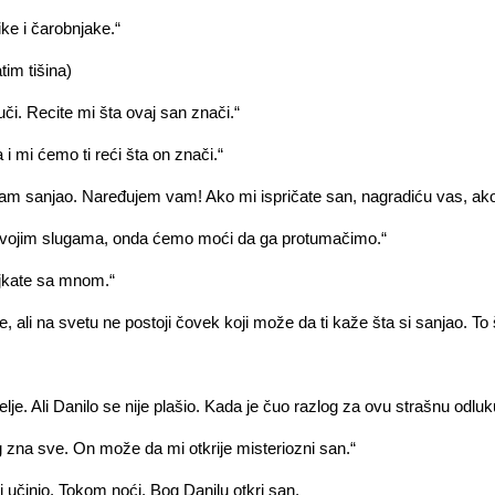
e i čarobnjake.“
tim tišina)
i. Recite mi šta ovaj san znači.“
i mi ćemo ti reći šta on znači.“
am sanjao. Naređujem vam! Ako mi ispričate san, nagradiću vas, ako 
 svojim slugama, onda ćemo moći da ga protumačimo.“
njkate sa mnom.“
i na svetu ne postoji čovek koji može da ti kaže šta si sanjao. To 
lje. Ali Danilo se nije plašio. Kada je čuo razlog za ovu strašnu odluku,
na sve. On može da mi otkrije misteriozni san.“
 učinio. Tokom noći, Bog Danilu otkri san.