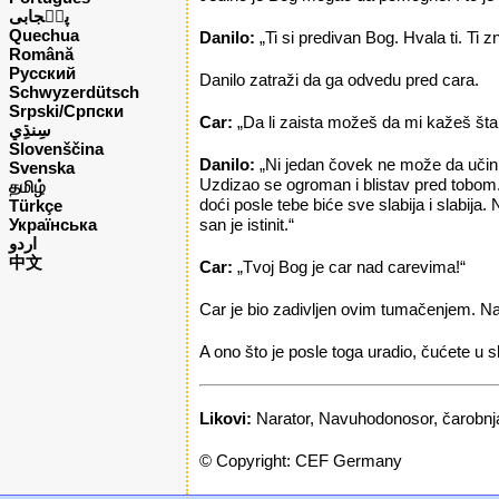
پن٘جابی
Quechua
Danilo:
„Ti si predivan Bog. Hvala ti. Ti 
Română
Русский
Danilo zatraži da ga odvedu pred cara.
Schwyzerdütsch
Srpski/Српски
Car:
„Da li zaista možeš da mi kažeš št
Slovenščina
Danilo:
„Ni jedan čovek ne može da učini to
Svenska
Uzdizao se ogroman i blistav pred tobom. G
தமிழ்
doći posle tebe biće sve slabija i slabija
Türkçe
Українська
san je istinit.“
اردو
中文
Car:
„Tvoj Bog je car nad carevima!“
Car je bio zadivljen ovim tumačenjem. N
A ono što je posle toga uradio, čućete u s
Likovi:
Narator, Navuhodonosor, čarobnja
© Copyright: CEF Germany