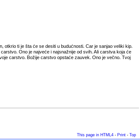
otkrio ti je šta će se desiti u budućnosti. Car je sanjao veliki kip.
carstvo. Ono je najveće i najsnažnije od svih. Ali carstva koja će
i svoje carstvo. Božije carstvo opstaće zauvek. Ono je večno. Tvoj
This page in HTML4
-
Print
-
Top