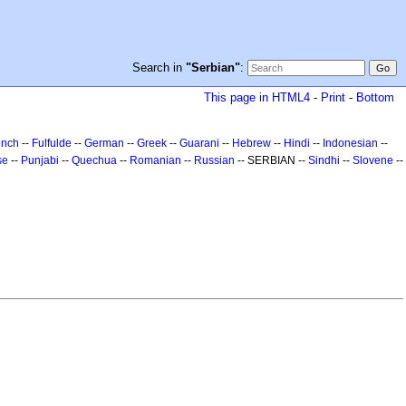
Search in
"Serbian"
:
This page in HTML4
-
Print
-
Bottom
ench
--
Fulfulde
--
German
--
Greek
--
Guarani
--
Hebrew
--
Hindi
--
Indonesian
--
se
--
Punjabi
--
Quechua
--
Romanian
--
Russian
-- SERBIAN --
Sindhi
--
Slovene
--