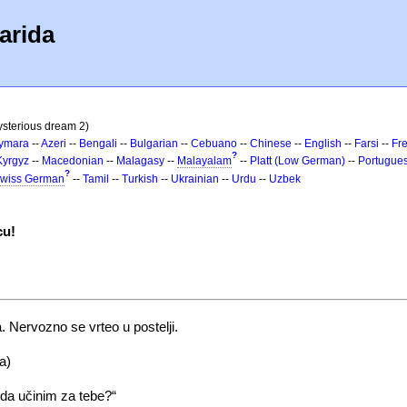
arida
ysterious dream 2)
ymara
--
Azeri
--
Bengali
--
Bulgarian
--
Cebuano
--
Chinese
--
English
--
Farsi
--
Fr
?
Kyrgyz
--
Macedonian
--
Malagasy
--
Malayalam
--
Platt (Low German)
--
Portugue
?
wiss German
--
Tamil
--
Turkish
--
Ukrainian
--
Urdu
--
Uzbek
cu!
Nervozno se vrteo u postelji.
a)
da učinim za tebe?“