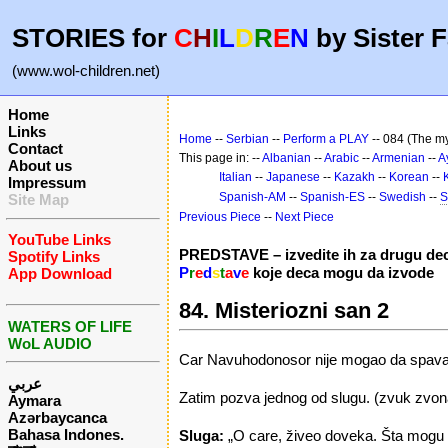
STORIES for
C
H
I
L
D
R
E
N
by Sister F
(www.wol-children.net)
Home
Links
Home
--
Serbian
--
Perform a PLAY
-- 084 (The m
Contact
This page in: --
Albanian
--
Arabic
--
Armenian
--
A
About us
Italian
--
Japanese
--
Kazakh
--
Korean
--
Impressum
Spanish-AM
--
Spanish-ES
--
Swedish
--
S
Site Map
Previous Piece
--
Next Piece
YouTube Links
PREDSTAVE – izvedite ih za drugu de
Spotify Links
P
r
e
d
s
t
a
v
e
koje deca mogu da izvode
App Download
84. Misteriozni san 2
WATERS OF LIFE
WoL AUDIO
Car Navuhodonosor nije mogao da spava. 
عربي
Zatim pozva jednog od slugu. (zvuk zvon
Aymara
Azərbaycanca
Bahasa Indones.
Sluga:
„O care, živeo doveka. Šta mogu 