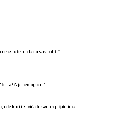
ne uspete, onda ću vas pobiti.“
što tražiš je nemoguće.“
 ode kući i ispriča to svojim prijateljima.