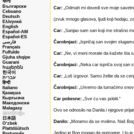
বাংলা
Български
Car:
„Odmah mi dovedi sve moje savetnik
Cebuano
Deutsch
(zvuk mnogo glasova, ljudi koji hodaju, za
Ελληνικά
English
Car:
„Sanjao sam san koji me strašno muč
Español-AM
Español-ES
فارسی
Čarobnjaci:
„Ispričaj san svojim slugama 
Français
Fulfulde
Car:
„Ne, vi meni morate da kažete šta s
Gjuha shqipe
Guarani
Čarobnjaci:
„Neka car ispriča svoj san
հայերեն
한국어
Car:
„Loš izgovor. Samo želite da se ce
עברית
हिन्दी
Čarobnjaci:
„Umemo da tumačimo snove, al
Italiano
Қазақша
Кыргызча
Car pobesne:
„Sve ću vas pobiti.“
Македонски
Malagasy
Ovo se odnosilo na Danila i njegove prijate
മലയാളം
日本語
Danilo:
„Moramo da se molimo. Naš Bog z
O‘zbek
Plattdüütsch
Jedino je Bog mogao da pomogne. I to je i
Português