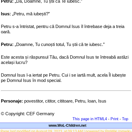
Petru:
„Da, Doamne, Tu știi că Te iubesc.”
Isus:
„Petru, mă iubești?”
Petru s-a întristat, pentru că Domnul Isus îl întrebase deja a treia
oară.
Petru:
„Doamne, Tu cunoști totul, Tu știi că te iubesc.”
Este acesta și răspunsul Tău, dacă Domnul Isus te întreabă astăzi
același lucru?
Domnul Isus l-a iertat pe Petru. Cui i se iartă mult, acela Îl iubește
pe Domnul Isus în mod special.
Personaje:
povestitor, cititor, cititoare, Petru, Ioan, Isus
© Copyright: CEF Germany
This page in HTML4
-
Print
-
Top
www.WoL-Children.net
Page last modified on August 09, 2023, at 09:13 AM | powered by PmWiki (pmwiki-