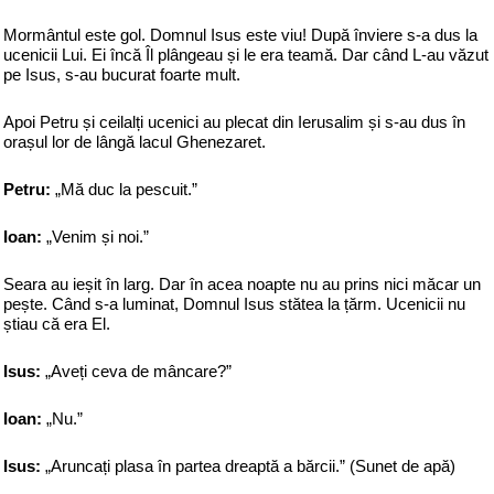
Mormântul este gol. Domnul Isus este viu! După înviere s-a dus la
ucenicii Lui. Ei încă Îl plângeau și le era teamă. Dar când L-au văzut
pe Isus, s-au bucurat foarte mult.
Apoi Petru și ceilalți ucenici au plecat din Ierusalim și s-au dus în
orașul lor de lângă lacul Ghenezaret.
Petru:
„Mă duc la pescuit.”
Ioan:
„Venim și noi.”
Seara au ieșit în larg. Dar în acea noapte nu au prins nici măcar un
pește. Când s-a luminat, Domnul Isus stătea la țărm. Ucenicii nu
știau că era El.
Isus:
„Aveți ceva de mâncare?”
Ioan:
„Nu.”
Isus:
„Aruncați plasa în partea dreaptă a bărcii.” (Sunet de apă)