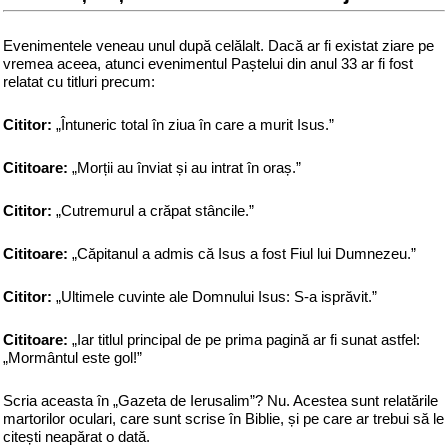
Evenimentele veneau unul după celălalt. Dacă ar fi existat ziare pe
vremea aceea, atunci evenimentul Paștelui din anul 33 ar fi fost
relatat cu titluri precum:
Cititor:
„Întuneric total în ziua în care a murit Isus.”
Cititoare:
„Morții au înviat și au intrat în oraș.”
Cititor:
„Cutremurul a crăpat stâncile.”
Cititoare:
„Căpitanul a admis că Isus a fost Fiul lui Dumnezeu.”
Cititor:
„Ultimele cuvinte ale Domnului Isus: S-a isprăvit.”
Cititoare:
„Iar titlul principal de pe prima pagină ar fi sunat astfel:
„Mormântul este gol!”
Scria aceasta în „Gazeta de Ierusalim”? Nu. Acestea sunt relatările
martorilor oculari, care sunt scrise în Biblie, și pe care ar trebui să le
citești neapărat o dată.