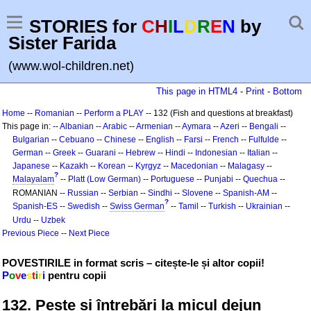
STORIES for
C
H
I
L
D
R
E
N
by
Sister Farida
(www.wol-children.net)
This page in HTML4
-
Print
-
Bottom
Home
--
Romanian
--
Perform a PLAY
-- 132 (Fish and questions at breakfast)
This page in: --
Albanian
--
Arabic
--
Armenian
--
Aymara
--
Azeri
--
Bengali
--
Bulgarian
--
Cebuano
--
Chinese
--
English
--
Farsi
--
French
--
Fulfulde
--
German
--
Greek
--
Guarani
--
Hebrew
--
Hindi
--
Indonesian
--
Italian
--
Japanese
--
Kazakh
--
Korean
--
Kyrgyz
--
Macedonian
--
Malagasy
--
?
Malayalam
--
Platt (Low German)
--
Portuguese
--
Punjabi
--
Quechua
--
ROMANIAN --
Russian
--
Serbian
--
Sindhi
--
Slovene
--
Spanish-AM
--
?
Spanish-ES
--
Swedish
--
Swiss German
--
Tamil
--
Turkish
--
Ukrainian
--
Urdu
--
Uzbek
Previous Piece
--
Next Piece
POVESTIRILE in format scris – citește-le și altor copii!
P
o
v
e
s
t
i
r
i
pentru copii
132. Pește și întrebări la micul dejun