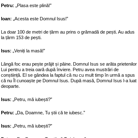
Petru:
„Plasa este plină!”
Ioan:
„Acesta este Domnul Isus!”
La doar 100 de metri de țărm au prins o grămadă de pești. Au adus
la țărm 153 de pești.
Isus:
„Veniți la masă!”
Lângă foc erau pește prăjit și pâine. Domnul Isus se arăta prietenilor
Lui pentru a treia oară după înviere. Petru avea mustrări de
conștiință. El se gândea la faptul că nu cu mult timp în urmă a spus
că nu Îl cunoaște pe Domnul Isus. După masă, Domnul Isus l-a luat
deoparte.
Isus:
„Petru, mă iubești?”
Petru:
„Da, Doamne, Tu știi că te iubesc.”
Isus:
„Petru, mă iubești?”