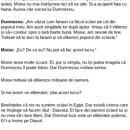
ardea. Moise nu mai îndrăznea nici să se uite. Si-a acoperit fața cu
haina. Auzea clar vocea lui Dumnezeu.
Dumnezeu:
„Am văzut cum faraon i-a făcut sclavi pe cei din
poporul meu. Am auzit strigătele lor după ajutor. Vreau să îi eliberez
și să-i conduc spre o țară foarte bună. Moise, am nevoie de tine.
Trebuie să te duci la faraon și să eliberezi poporul din sclavie.“
Moise:
„Eu? De ce eu? Nu pot să fac acest lucru.“
Moise avea multe scuze. El, pur și simplu, nu își putea imagina că
Dumnezeu îl poate folosi. Dar Dumnezeu vorbea serios.
Moise trebuia să elibereze milioane de oameni.
Și noi avem un eliberator, știai acest lucru?
Bineînțeles că noi nu suntem sclavi în Egipt. Dar există cineva care
ne împinge să facem răul - Diavolul. El face din oameni sclavii lui și
nu vrea să-i lase liberi. Dar Domnul Isus este un eliberator puternic.
El l-a învins pe Diavol.