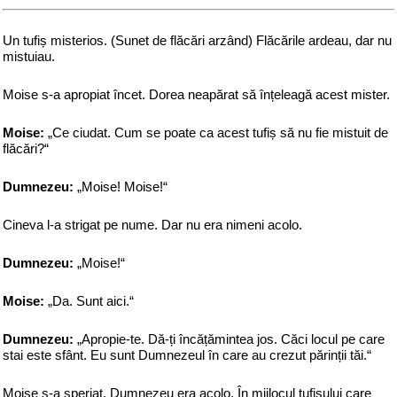
Un tufiș misterios. (Sunet de flăcări arzând) Flăcările ardeau, dar nu
mistuiau.
Moise s-a apropiat încet. Dorea neapărat să înțeleagă acest mister.
Moise:
„Ce ciudat. Cum se poate ca acest tufiș să nu fie mistuit de
flăcări?“
Dumnezeu:
„Moise! Moise!“
Cineva l-a strigat pe nume. Dar nu era nimeni acolo.
Dumnezeu:
„Moise!“
Moise:
„Da. Sunt aici.“
Dumnezeu:
„Apropie-te. Dă-ți încățămintea jos. Căci locul pe care
stai este sfânt. Eu sunt Dumnezeul în care au crezut părinții tăi.“
Moise s-a speriat. Dumnezeu era acolo. În mijlocul tufișului care