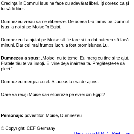
Credința în Domnul Isus ne face cu adevărat liberi. Îți doresc ca și
tu să fii liber.
Dumnezeu vreau să ne elibereze. De aceea L-a trimis pe Domnul
Isus la noi și pe Moise în Egipt.
Dumnezeu l-a ajutat pe Moise să fie tare și i-a dat puterea să facă
minuni. Dar cel mai frumos lucru a fost promisiunea Lui.
Dumnezeu a spus:
„Moise, nu te teme. Eu merg cu tine și te ajut.
Fratele tău te va însoți. El vine deja înaintea ta. Pregătește-te să
pleci.“
Dumnezeu mergea cu el. Și aceasta era de-ajuns.
Oare va reuși Moise să-i elibereze pe evrei din Egipt?
Personaje:
povestitor, Moise, Dumnezeu
© Copyright: CEF Germany
This page in HTML4
-
Print
-
Top