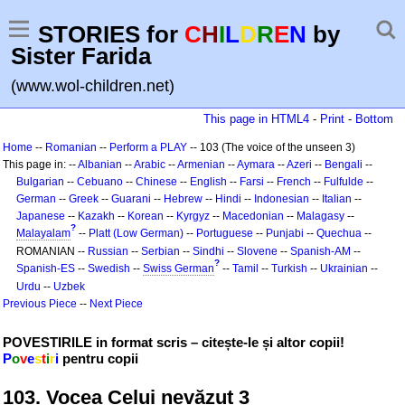
STORIES for
C
H
I
L
D
R
E
N
by
Sister Farida
(www.wol-children.net)
This page in HTML4
-
Print
-
Bottom
Home
--
Romanian
--
Perform a PLAY
-- 103 (The voice of the unseen 3)
This page in: --
Albanian
--
Arabic
--
Armenian
--
Aymara
--
Azeri
--
Bengali
--
Bulgarian
--
Cebuano
--
Chinese
--
English
--
Farsi
--
French
--
Fulfulde
--
German
--
Greek
--
Guarani
--
Hebrew
--
Hindi
--
Indonesian
--
Italian
--
Japanese
--
Kazakh
--
Korean
--
Kyrgyz
--
Macedonian
--
Malagasy
--
?
Malayalam
--
Platt (Low German)
--
Portuguese
--
Punjabi
--
Quechua
--
ROMANIAN --
Russian
--
Serbian
--
Sindhi
--
Slovene
--
Spanish-AM
--
?
Spanish-ES
--
Swedish
--
Swiss German
--
Tamil
--
Turkish
--
Ukrainian
--
Urdu
--
Uzbek
Previous Piece
--
Next Piece
POVESTIRILE in format scris – citește-le și altor copii!
P
o
v
e
s
t
i
r
i
pentru copii
103. Vocea Celui nevăzut 3