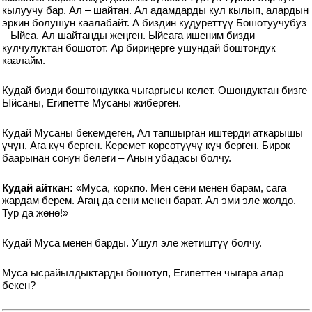
кылуучу бар. Ал – шайтан. Ал адамдарды кул кылып, алардын
эркин болушун каалабайт. А биздин кудуреттүү Бошотуучубуз
– Ыйса. Ал шайтанды жеңген. Ыйсага ишеним бизди
кулчулуктан бошотот. Ар бириңерге ушундай боштондук
каалайм.
Кудай бизди боштондукка чыгаргысы келет. Ошондуктан бизге
Ыйсаны, Египетте Мусаны жиберген.
Кудай Мусаны бекемдеген, Ал тапшырган иштерди аткарышы
үчүн, Ага күч берген. Керемет көрсөтүүчү күч берген. Бирок
баарынан сонун белеги – Анын убадасы болчу.
Кудай айткан:
«Муса, коркпо. Мен сени менен барам, сага
жардам берем. Агаң да сени менен барат. Ал эми эле жолдо.
Тур да жөнө!»
Кудай Муса менен барды. Ушул эле жетиштүү болчу.
Муса ысрайылдыктарды бошотуп, Египеттен чыгара алар
бекен?