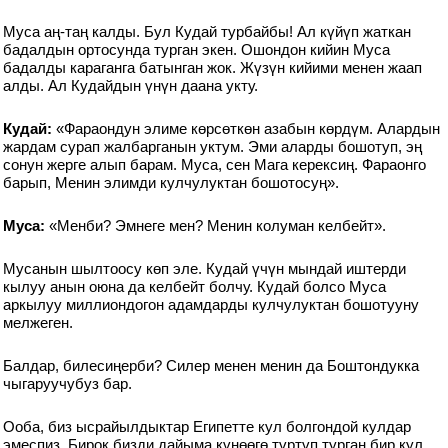
Муса аң-таң калды. Бул Кудай турбайбы! Ал күйүп жаткан
бадалдын ортосунда турган экен. Ошондон кийин Муса
бадалды караганга батынган жок. Жүзүн кийими менен жаап
алды. Ал Кудайдын үнүн даана укту.
Кудай:
«Фараондун элиме көрсөткөн азабын көрдүм. Алардын
жардам сурап жалбарганын уктум. Эми аларды бошотуп, эң
сонун жерге алып барам. Муса, сен Мага керексиң. Фараонго
барып, Менин элимди кулчулуктан бошотосуң».
Муса:
«Менби? Эмнеге мен? Менин колуман келбейт».
Мусанын шылтоосу көп эле. Кудай үчүн мындай иштерди
кылуу анын оюна да келбейт болчу. Кудай болсо Муса
аркылуу миллиондогон адамдарды кулчулуктан бошотууну
мелжеген.
Балдар, билесиңерби? Силер менен менин да Боштондукка
чыгаруучубуз бар.
Ооба, биз ысрайылдыктар Египетте кул болгондой кулдар
эмеспиз. Бирок бизди дайыма күнөөгө түртүп турган бир кул