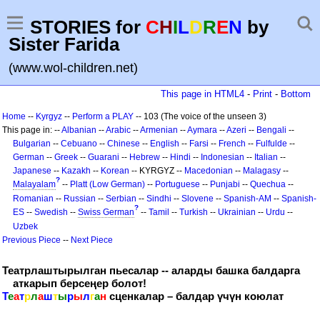
STORIES for
C
H
I
L
D
R
E
N
by
Sister Farida
(www.wol-children.net)
This page in HTML4
-
Print
-
Bottom
Home
--
Kyrgyz
--
Perform a PLAY
-- 103 (The voice of the unseen 3)
This page in: --
Albanian
--
Arabic
--
Armenian
--
Aymara
--
Azeri
--
Bengali
--
Bulgarian
--
Cebuano
--
Chinese
--
English
--
Farsi
--
French
--
Fulfulde
--
German
--
Greek
--
Guarani
--
Hebrew
--
Hindi
--
Indonesian
--
Italian
--
Japanese
--
Kazakh
--
Korean
-- KYRGYZ --
Macedonian
--
Malagasy
--
?
Malayalam
--
Platt (Low German)
--
Portuguese
--
Punjabi
--
Quechua
--
Romanian
--
Russian
--
Serbian
--
Sindhi
--
Slovene
--
Spanish-AM
--
Spanish-
?
ES
--
Swedish
--
Swiss German
--
Tamil
--
Turkish
--
Ukrainian
--
Urdu
--
Uzbek
Previous Piece
--
Next Piece
Театрлаштырылган пьесалар -- аларды башка балдарга
аткарып берсеңер болот!
Т
е
а
т
р
л
а
ш
т
ы
р
ы
л
г
а
н
сценкалар – балдар үчүн коюлат