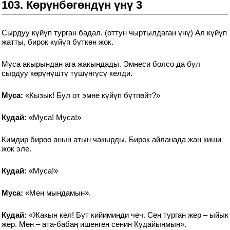
103. Көрүнбөгөндүн үнү 3
Сырдуу күйүп турган бадал. (оттун чыртылдаган үнү) Ал күйүп
жатты, бирок күйүп бүткөн жок.
Муса акырындан ага жакындады. Эмнеси болсо да бул
сырдуу көрүнүштү түшүнгүсү келди.
Муса:
«Кызык! Бул от эмне күйүп бүтпөйт?»
Кудай:
«Муса! Муса!»
Кимдир бирөө анын атын чакырды. Бирок айланада жан киши
жок эле.
Кудай:
«Муса!»
Муса:
«Мен мындамын».
Кудай:
«Жакын кел! Бут кийимиңди чеч. Сен турган жер – ыйык
жер. Мен – ата-бабаң ишенген сенин Кудайыңмын».