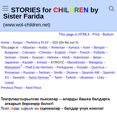
STORIES for
C
H
I
L
D
R
E
N
by
Sister Farida
(www.wol-children.net)
This page in HTML4
-
Print
-
Bottom
Home
--
Kyrgyz
--
Perform a PLAY
-- 020 (On the run 5)
This page in: --
Albanian
--
Arabic
--
Armenian
--
Aymara
--
Azeri
--
Bengali
--
Bulgarian
--
Cebuano
--
Chinese
--
English
--
Farsi
--
French
--
Fulfulde
--
German
--
Greek
--
Guarani
--
Hebrew
--
Hindi
--
Indonesian
--
Italian
--
Japanese
--
Kazakh
--
Korean
-- KYRGYZ --
Macedonian
--
Malagasy
--
?
Malayalam
--
Platt (Low German)
--
Portuguese
--
Punjabi
--
Quechua
--
Romanian
--
Russian
--
Serbian
--
Sindhi
--
Slovene
--
Spanish-AM
--
Spanish-
?
ES
--
Swedish
--
Swiss German
--
Tamil
--
Turkish
--
Ukrainian
--
Urdu
--
Uzbek
Previous Piece
--
Next Piece
Театрлаштырылган пьесалар -- аларды башка балдарга
аткарып берсеңер болот!
Т
е
а
т
р
л
а
ш
т
ы
р
ы
л
г
а
н
сценкалар – балдар үчүн коюлат