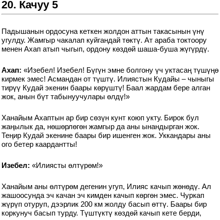
20. Качуу 5
Падышанын ордосуна кеткен жолдон аттын такасынын үнү
угулду. Жамгыр чакалап куйгандай төктү. Ат араба токтоору
менен Ахап атып чыгып, ордону көздөй шаша-буша жүгүрдү.
Ахап:
«Изебел! Изебел! Бүгүн эмне болгону үч уктасаң түшүңө
кирмек эмес! Асмандан от түштү. Илиястын Кудайы – чыныгы
тирүү Кудай экенин баары көрүштү! Баал жардам бере алган
жок, анын бүт табынуучулары өлдү!»
Ханайым Ахаптын ар бир сөзүн кунт коюп укту. Бирок бул
жаңылык да, нөшөрлөгөн жамгыр да аны ынандырган жок.
Теңир Кудай экенине баары бир ишенген жок. Уккандары аны
ого бетер каардантты!
Изебел:
«Илиясты өлтүрөм!»
Ханайым аны өлтүрөм дегенин угуп, Илияс качып жөнөдү. Ал
жашоосунда эч качан эч кимден качып көргөн эмес. Чуркап
жүрүп отуруп, дээрлик 200 км жолду басып өттү. Баары бир
коркунуч басып турду. Түштүктү көздөй качып кете берди,