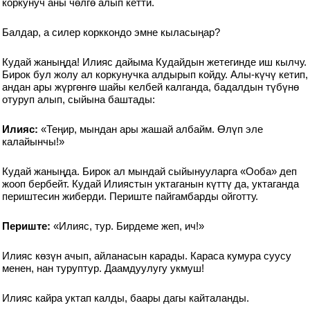
коркунуч аны чөлгө алып кетти.
Балдар, а силер корккондо эмне кыласыңар?
Кудай жаныңда! Илияс дайыма Кудайдын жетегинде иш кылчу.
Бирок бул жолу ал коркунучка алдырып койду. Алы-күчү кетип,
андан ары жүргөнгө шайы келбей калганда, бадалдын түбүнө
отуруп алып, сыйына баштады:
Илияс:
«Теңир, мындан ары жашай албайм. Өлүп эле
калайынчы!»
Кудай жаныңда. Бирок ал мындай сыйынууларга «Ооба» деп
жооп бербейт. Кудай Илиястын уктаганын күттү да, уктаганда
периштесин жиберди. Периште пайгамбарды ойготту.
Периште:
«Илияс, тур. Бирдеме жеп, ич!»
Илияс көзүн ачып, айланасын карады. Караса кумура суусу
менен, нан туруптур. Даамдуулугу укмуш!
Илияс кайра уктап калды, баары дагы кайталанды.