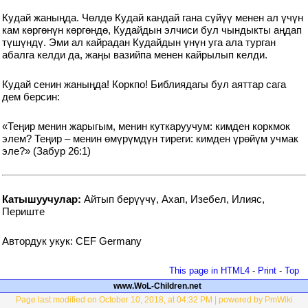
Кудай жаныңда. Чөлдө Кудай кандай гана сүйүү менен ал үчүн
кам көргөнүн көргөндө, Кудайдын элчиси бул чындыкты аңдап
түшүндү. Эми ал кайрадан Кудайдын үнүн уга ала турган
абалга келди да, жаңы вазийпа менен кайрылып келди.
Кудай сенин жаныңда! Коркпо! Библиядагы бул аяттар сага
дем берсин:
«Теңир менин жарыгым, менин куткаруучум: кимден коркмок
элем? Теңир – менин өмүрүмдүн тиреги: кимден үрөйүм учмак
эле?» (Забур 26:1)
Катышуучулар:
Айтып берүүчү, Ахап, Изебел, Илияс,
Периште
Автордук укук: CEF Germany
This page in HTML4
-
Print
-
Top
www.WoL-Children.net
Page last modified on October 10, 2018, at 04:32 PM | powered by PmWiki