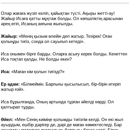
Олар жағаға жүзіп келіп, қайықтан түсті. Ақыры жетті-ау!
Жайыр Исаға қатты мұқтаж болды. Ол көпшіліктің арасынан
әрең өтіп, Исаның аяғына жығылды.
Жайыр:
«Менің қызым өлейін деп жатыр. Тезірек! Оған
қолыңды тигіз, сонда ол сауығып кетеді».
Иса онымен бірге барды. Оларға асығу керек болды. Кенеттен
Иса тоқтап қалды. Не болды екен?
Иса:
«Маған кім қолын тигізді?»
Ер адам:
«Білмеймін. Барлығы қысылысып, бір-бірін итеріп
жатыр ғой».
Иса бұрылғанда, Оның артында тұрған әйелді көрді. Ол
қалтырап тұрды.
Әйел:
«Мен Сенің киіміңе қолымды тигізгім келді. Он екі жыл
ауырдым, ешбір дәрігер де, дәрі де маған көмектеспеді. Бар
ақшамды емделуге жұмсадым, барлығы босқа кетті. Бірақ