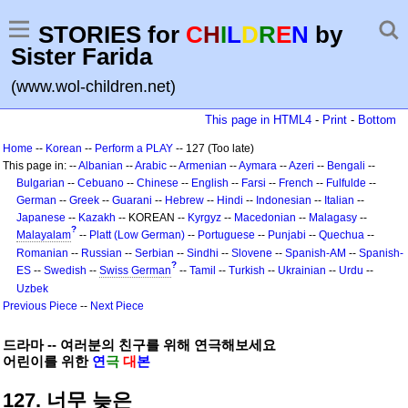
STORIES for
C
H
I
L
D
R
E
N
by
Sister Farida
(www.wol-children.net)
This page in HTML4
-
Print
-
Bottom
Home
--
Korean
--
Perform a PLAY
-- 127 (Too late)
This page in: --
Albanian
--
Arabic
--
Armenian
--
Aymara
--
Azeri
--
Bengali
--
Bulgarian
--
Cebuano
--
Chinese
--
English
--
Farsi
--
French
--
Fulfulde
--
German
--
Greek
--
Guarani
--
Hebrew
--
Hindi
--
Indonesian
--
Italian
--
Japanese
--
Kazakh
-- KOREAN --
Kyrgyz
--
Macedonian
--
Malagasy
--
?
Malayalam
--
Platt (Low German)
--
Portuguese
--
Punjabi
--
Quechua
--
Romanian
--
Russian
--
Serbian
--
Sindhi
--
Slovene
--
Spanish-AM
--
Spanish-
?
ES
--
Swedish
--
Swiss German
--
Tamil
--
Turkish
--
Ukrainian
--
Urdu
--
Uzbek
Previous Piece
--
Next Piece
드라마 -- 여러분의 친구를 위해 연극해보세요
어린이를 위한
연
극
대
본
127. 너무 늦은