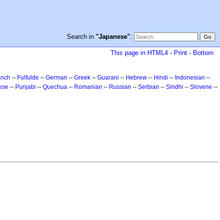
Search in
"Japanese"
:
This page in HTML4
-
Print
-
Bottom
ench
--
Fulfulde
--
German
--
Greek
--
Guarani
--
Hebrew
--
Hindi
--
Indonesian
--
ese
--
Punjabi
--
Quechua
--
Romanian
--
Russian
--
Serbian
--
Sindhi
--
Slovene
--