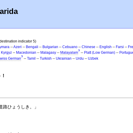
arida
destination indicator 5)
ymara
--
Azeri
--
Bengali
--
Bulgarian
--
Cebuano
--
Chinese
--
English
--
Farsi
--
Fr
?
-
Kyrgyz
--
Macedonian
--
Malagasy
--
Malayalam
--
Platt (Low German)
--
Portugu
?
wiss German
--
Tamil
--
Turkish
--
Ukrainian
--
Urdu
--
Uzbek
う！
道路ひょうしき。」