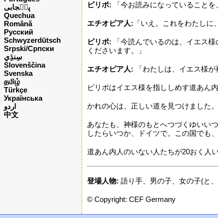
ピリポ:
「今お読みになっていることを
پن٘جابی
Quechua
エチオピア人:
「いえ。これをわたしに
Română
Русский
Schwyzerdütsch
ピリポ:
「今読んでいるのは、イエス様
Srpski/Српски
くださいます。」
Slovenščina
エチオピア人:
「わたしは、イエス様が
Svenska
தமிழ்
ピリポはイエス様を指ししめす道あん
Türkçe
Українська
かれの心は、正しい道を見つけました
اردو
中文
あなたも、神様のもとへつづくゆいい
したらいつか、ドイツで。この国でも
道あん内人のいない人たちが20おく人
登場人物:
語り手、男の子、女の子(と、
© Copyright: CEF Germany