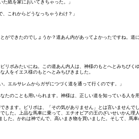
いた紙を家においてきちゃった。」
で、これからどうなっちゃうわけ？」
ことができたのでしょうか？道あん内があってよかったですね。道
。ピリポみたいにね。この道あん内人は、神様のもとへとみちびく
んな人をイエス様のもとへとみちびきました。
い。エルサレムからガザにつづく道を通って行くのです。」
あなたのことも用いられます。神様は、正しい道を知っている人を
ができます。ピリポは、「その気がありません」とは言いませんで
んでした。上品な馬車に乗って、エチオピアの王のざいせいかん理
来ました。かれは神でんで、高いまき物を買いました。そして、馬