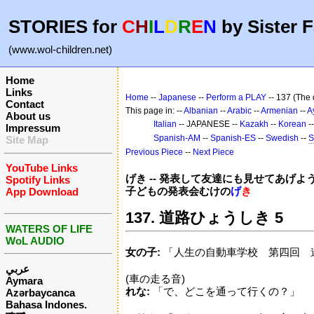
STORIES for
C
H
I
L
D
R
E
N
by Sister F
(www.wol-children.net)
Home
Links
Home
--
Japanese
--
Perform a PLAY
-- 137 (The 
Contact
This page in: --
Albanian
--
Arabic
--
Armenian
--
A
About us
Italian
-- JAPANESE --
Kazakh
--
Korean
-
Impressum
Spanish-AM
--
Spanish-ES
--
Swedish
--
S
Site Map
Previous Piece
--
Next Piece
YouTube Links
げき -- 発表して友達にも見せてあげよ
Spotify Links
子どもの発表会むけの
げ
き
App Download
137. 道路ひょうしき 5
WATERS OF LIFE
WoL AUDIO
女の子:
「人生の自動車学校 第四回 
عربي
(車の走る音)
Aymara
れな:
「で、どこを通って行くの？」
Azərbaycanca
Bahasa Indones.