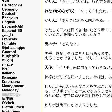
বাংলা
かりん:
「もう、バカだわ。行き方を書
Български
Cebuano
れな (せめながら):
「やってくれたね。
Deutsch
Ελληνικά
かりん:
「あそこに道あん内がある。」
English
Español-AM
はたして二人は目てき地にたどり着く
Español-ES
がいることを知っていましたか？
فارسی
Français
Fulfulde
男の子:
「どんな？」
Gjuha shqipe
Guarani
両手、両足、それに耳と口もあります
հայերեն
えることができました。そして、いろ
한국어
עברית
天使:
「ピリポ、南に向かって行きなさ
हिन्दी
Italiano
神様はピリピを用いました。神様は、
Қазақша
Кыргызча
Македонски
ピリポからはいろんなことを学ぶこと
Malagasy
も、ピリポはずっと一人ではありませ
മലയാളം
るために、すでに200キロも旅をして
日本語
O‘zbek
ピリポは馬車にかけよりました。
Plattdüütsch
Português