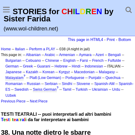
STORIES for
C
H
I
L
D
R
E
N
by
Sister Farida
(www.wol-children.net)
This page in HTML4
-
Print
-
Bottom
Home
--
Italian
--
Perform a PLAY
-- 038 (A night in jail)
This page in: --
Albanian
--
Arabic
--
Armenian
--
Aymara
--
Azeri
--
Bengali
--
Bulgarian
--
Cebuano
--
Chinese
--
English
--
Farsi
--
French
--
Fulfulde
--
German
--
Greek
--
Guarani
--
Hebrew
--
Hindi
--
Indonesian
-- ITALIAN --
Japanese
--
Kazakh
--
Korean
--
Kyrgyz
--
Macedonian
--
Malagasy
--
?
Malayalam
--
Platt (Low German)
--
Portuguese
--
Punjabi
--
Quechua
--
Romanian
--
Russian
--
Serbian
--
Sindhi
--
Slovene
--
Spanish-AM
--
Spanish-
?
ES
--
Swedish
--
Swiss German
--
Tamil
--
Turkish
--
Ukrainian
--
Urdu
--
Uzbek
Previous Piece
--
Next Piece
TESTI TEATRALI -- puoi interpretarli ad altri bambini
T
e
s
t
i
t
e
a
t
r
a
l
i
da far interpretare ai bambini
38. Una notte dietro le sbarre