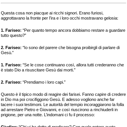
Questa cosa non piacque ai ricchi signori. Erano furiosi,
aggrottavano la fronte per l’ira e i loro occhi mostravano gelosia:
1. Fariseo:
“Per quanto tempo ancora dobbiamo restare a guardare
tutto questo?”
2. Fariseo:
“Io sono del parere che bisogna proibirgli di parlare di
Gesù.”
1. Fariseo:
“Se le cose continuano così, allora tutti crederanno che
è stato Dio a risuscitare Gesù dai morti.”
2. Fariseo:
“Prendiamo i loro capi.”
Questo è il tipico modo di reagire dei farisei. Fanno capire di credere
in Dio ma poi crocifiggono Gesù. E adesso vogliono anche far
tacere i suoi testimoni. Le autorità del tempio incoraggiarono la folla
ad arrestare Pietro e Giovanni, e così riuscirono a rinchiuderli in
prigione, per una notte. L’indomani ci fu il processo:
Giudice:
“Chi vi ha detto di predicare? Con quale potere avete