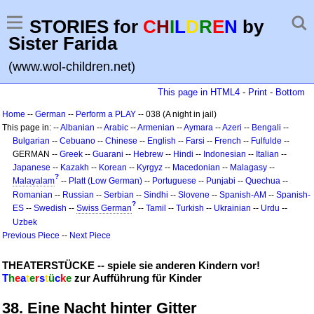
STORIES for
C
H
I
L
D
R
E
N
by
Sister Farida
(www.wol-children.net)
This page in HTML4
-
Print
-
Bottom
Home
--
German
--
Perform a PLAY
-- 038 (A night in jail)
This page in: --
Albanian
--
Arabic
--
Armenian
--
Aymara
--
Azeri
--
Bengali
--
Bulgarian
--
Cebuano
--
Chinese
--
English
--
Farsi
--
French
--
Fulfulde
--
GERMAN --
Greek
--
Guarani
--
Hebrew
--
Hindi
--
Indonesian
--
Italian
--
Japanese
--
Kazakh
--
Korean
--
Kyrgyz
--
Macedonian
--
Malagasy
--
?
Malayalam
--
Platt (Low German)
--
Portuguese
--
Punjabi
--
Quechua
--
Romanian
--
Russian
--
Serbian
--
Sindhi
--
Slovene
--
Spanish-AM
--
Spanish-
?
ES
--
Swedish
--
Swiss German
--
Tamil
--
Turkish
--
Ukrainian
--
Urdu
--
Uzbek
Previous Piece
--
Next Piece
THEATERSTÜCKE -- spiele sie anderen Kindern vor!
T
h
e
a
t
e
r
s
t
ü
c
k
e
zur Aufführung für Kinder
38. Eine Nacht hinter Gitter