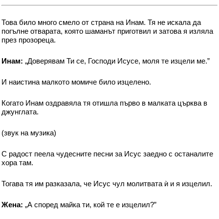
Това било много смело от страна на Инам. Тя не искала да
погълне отварата, която шаманът приготвил и затова я изляла
през прозореца.
Инам:
„Доверявам Ти се, Господи Исусе, моля те изцели ме.”
И наистина малкото момиче било изцелено.
Когато Инам оздравяла тя отишла първо в малката църква в
джунглата.
(звук на музика)
С радост пеела чудесните песни за Исус заедно с останалите
хора там.
Тогава тя им разказала, че Исус чул молитвата ѝ и я изцелил.
Жена:
„А според майка ти, кой те е изцелил?”