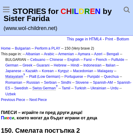
STORIES for
C
H
I
L
D
R
E
N
by
Sister Farida
(www.wol-children.net)
This page in HTML4
-
Print
-
Bottom
Home
--
Bulgarian
--
Perform a PLAY
-- 150 (Very brave 2)
This page in: --
Albanian
--
Arabic
--
Armenian
--
Aymara
--
Azeri
--
Bengali
--
BULGARIAN --
Cebuano
--
Chinese
--
English
--
Farsi
--
French
--
Fulfulde
--
German
--
Greek
--
Guarani
--
Hebrew
--
Hindi
--
Indonesian
--
Italian
--
Japanese
--
Kazakh
--
Korean
--
Kyrgyz
--
Macedonian
--
Malagasy
--
?
Malayalam
--
Platt (Low German)
--
Portuguese
--
Punjabi
--
Quechua
--
Romanian
--
Russian
--
Serbian
--
Sindhi
--
Slovene
--
Spanish-AM
--
Spanish-
?
ES
--
Swedish
--
Swiss German
--
Tamil
--
Turkish
--
Ukrainian
--
Urdu
--
Uzbek
Previous Piece
--
Next Piece
ПИЕСИ – играйте ги пред други деца!
П
и
е
с
и,
които могат да бъдат играни от деца
150. Смелата постъпка 2