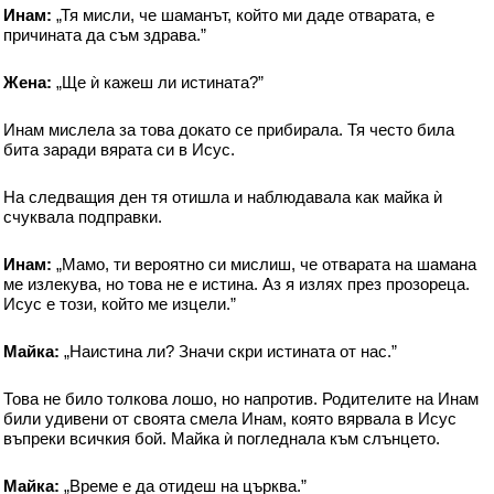
Инам:
„Тя мисли, че шаманът, който ми даде отварата, е
причината да съм здрава.”
Жена:
„Ще ѝ кажеш ли истината?”
Инам мислела за това докато се прибирала. Тя често била
бита заради вярата си в Исус.
На следващия ден тя отишла и наблюдавала как майка ѝ
счуквала подправки.
Инам:
„Мамо, ти вероятно си мислиш, че отварата на шамана
ме излекува, но това не е истина. Аз я излях през прозореца.
Исус е този, който ме изцели.”
Майка:
„Наистина ли? Значи скри истината от нас.”
Това не било толкова лошо, но напротив. Родителите на Инам
били удивени от своята смела Инам, която вярвала в Исус
въпреки всичкия бой. Майка ѝ погледнала към слънцето.
Майка:
„Време е да отидеш на църква.”