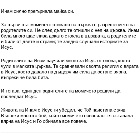
Инам силно прегърнала майка си.
За първи път момичето отивало на църква с разрешението на
родителите си. Не след дълго те отишли с нея на църква. Инам
била много щастлива докато стояла в църквата, а родителите
ѝ били от двете ѝ страни; те заедно слушали историите за
Исус.
Родителите на Инам научили много за Исус от онова, което
чули в малката църква. Те сравнявали своята религия с вярата
в Исус, което давало на дъщеря им сила да остане вярна,
въпреки че била бита.
И тогава, един ден родителите на момичето решили да
последват Исус.
Живота на Инам с Исус ги убедил, че Той наистина е жив.
Въпреки многото бой, който момичето понасяло, тя останала
вярна на Исус и Го обичала все повече.