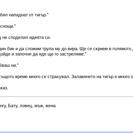
бил нападнат от тигър.”
снощи.”
 не споделил идеята си.
ин бик и да сложим трупа му до вира. Ще се скрием в голямото 
дойде и започне да яде ще го застреляме.”
бваш ни.”
 същото време много се страхувал. Залавянето на тигър е много
каз.
гу, Бату, ловец, мъж, жена