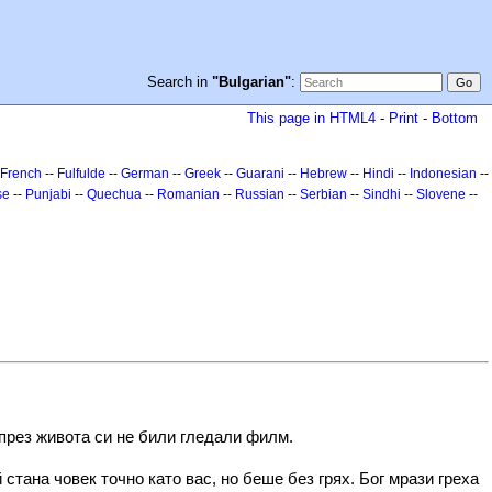
Search in
"Bulgarian"
:
This page in HTML4
-
Print
-
Bottom
French
--
Fulfulde
--
German
--
Greek
--
Guarani
--
Hebrew
--
Hindi
--
Indonesian
--
se
--
Punjabi
--
Quechua
--
Romanian
--
Russian
--
Serbian
--
Sindhi
--
Slovene
--
 през живота си не били гледали филм.
стана човек точно като вас, но беше без грях. Бог мрази греха