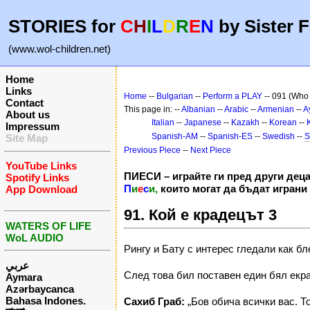
STORIES for
C
H
I
L
D
R
E
N
by Sister F
(www.wol-children.net)
Home
Links
Home
--
Bulgarian
--
Perform a PLAY
-- 091 (Who i
Contact
This page in: --
Albanian
--
Arabic
--
Armenian
--
A
About us
Italian
--
Japanese
--
Kazakh
--
Korean
--
Impressum
Spanish-AM
--
Spanish-ES
--
Swedish
--
S
Site Map
Previous Piece
--
Next Piece
YouTube Links
ПИЕСИ – играйте ги пред други деца
Spotify Links
П
и
е
с
и,
които могат да бъдат играни 
App Download
91. Кой е крадецът 3
WATERS OF LIFE
WoL AUDIO
Рингу и Бату с интерес гледали как б
عربي
След това бил поставен един бял екра
Aymara
Azərbaycanca
Bahasa Indones.
Сахиб Граб:
„Бов обича всички вас. То