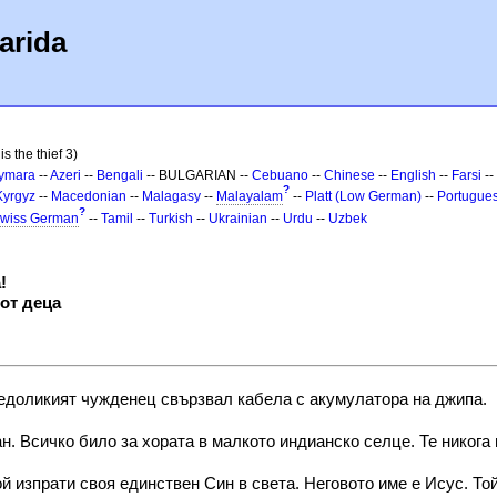
arida
s the thief 3)
ymara
--
Azeri
--
Bengali
-- BULGARIAN --
Cebuano
--
Chinese
--
English
--
Farsi
--
?
Kyrgyz
--
Macedonian
--
Malagasy
--
Malayalam
--
Platt (Low German)
--
Portugue
?
wiss German
--
Tamil
--
Turkish
--
Ukrainian
--
Urdu
--
Uzbek
!
от деца
ледоликият чужденец свързвал кабела с акумулатора на джипа.
н. Всичко било за хората в малкото индианско селце. Те никога
й изпрати своя единствен Син в света. Неговото име е Исус. Той 