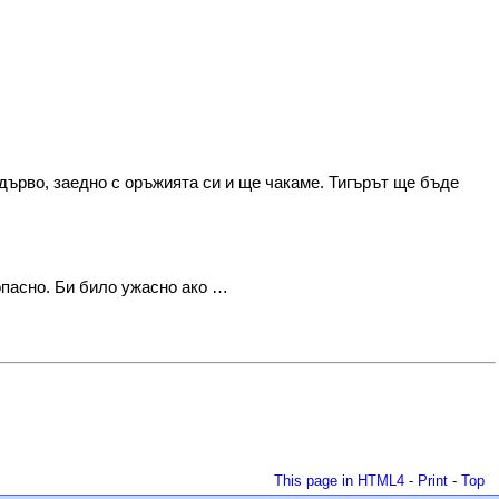
дърво, заедно с оръжията си и ще чакаме. Тигърът ще бъде
 опасно. Би било ужасно ако …
This page in HTML4
-
Print
-
Top