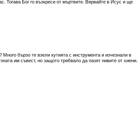
с. Тогава Бог го възкреси от мъртвите. Вярвайте в Исус и ще
 Много бързо те взели кутията с инструмента и изчезнали в
узната им съвест, но защото трябвало да пазят нивите от хиени.