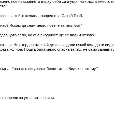
волно пое наказанието върху себе си и умря на кръста вместо на
ето.”
есен, а който желаел говорел със Сахиб Граб.
ас? Искам да знам много повече за твоя Бог.”
дващото село, но със сигурност ще се видим отново.”
 вкъщи. Но акордеонът край джипа … дали някой щял да ги види?
арата колиба. Нощта била много опасна за тях, не само заради г
гър … Това със сигурност беше тигър. Видях очите му.”
 говорели за ужасните новини.