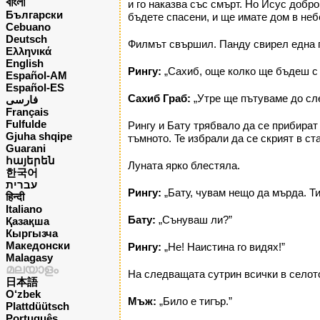
বাংলা
и го наказва със смърт. Но Исус добро
Български
бъдете спасени, и ще имате дом в неб
Cebuano
Deutsch
Филмът свършил. Панду свирел една п
Ελληνικά
English
Рингу:
„Сахиб, още колко ще бъдеш с н
Español-AM
Español-ES
Сахиб Граб:
„Утре ще пътуваме до сле
فارسی
Français
Fulfulde
Рингу и Бату трябвало да се прибират
Gjuha shqipe
тъмното. Te избрали да се скрият в ст
Guarani
հայերեն
Луната ярко блестяла.
한국어
עברית
Рингу:
„Бату, чувам нещо да мърда. Ти
हिन्दी
Italiano
Бату:
„Сънуваш ли?”
Қазақша
Кыргызча
Македонски
Рингу:
„Не! Наистина го видях!”
Malagasy
മലയാളം
На следващата сутрин всички в селото
日本語
O‘zbek
Мъж:
„Било е тигър.”
Plattdüütsch
Português