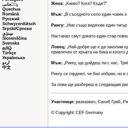
Жена:
„Какво? Кога? Къде?”
پن٘جابی
Quechua
Română
Мъж:
„В съседното село един човек е 
Русский
Schwyzerdütsch
Рингу:
„Ние също видяхме един тигър 
Srpski/Српски
Настанал смут докато един стар ловец
Slovenščina
Svenska
Ловец:
„Най-добре ще е да заколим ед
தமிழ்
привлечен от кръвта на бика и когато 
Türkçe
Українська
اردو
Мъж:
„Рингу, ще дойдеш ли с нас. Тря
中文
Рингу се гордеел, че бил избран, но в
За лова ще разбереш в следващия раз
Участници:
разказвач, Сахиб Граб, Рин
© Copyright: CEF Germany