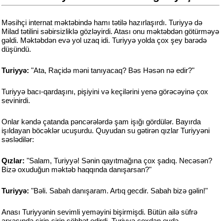
Məsihçi internat məktəbində hamı tətilə hazırlaşırdı. Turiyyə də
Milad tətilini səbirsizliklə gözləyirdi. Atası onu məktəbdən götürməyə
gəldi. Məktəbdən evə yol uzaq idi. Turiyyə yolda çox şey barədə
düşündü.
Turiyyə:
"Ata, Raçidə məni tanıyacaq? Bəs Həsən nə edir?"
Turiyyə bacı-qardaşını, pişiyini və keçilərini yenə görəcəyinə çox
sevinirdi.
Onlar kəndə çatanda pəncərələrdə şam işığı gördülər. Bayırda
işıldayan böcəklər ucuşurdu. Quyudan su gətirən qızlar Turiyyəni
səslədilər:
Qızlar:
"Salam, Turiyyə! Sənin qayıtmağına çox şadıq. Necəsən?
Bizə oxuduğun məktəb haqqında danışarsan?"
Turiyyə:
"Bəli. Sabah danışaram. Artıq gecdir. Sabah bizə gəlin!"
Anası Turiyyənin sevimli yeməyini bişirmişdi. Bütün ailə süfrə
arxasında şirin-şirin söhbət edirdi. Turiyyə çoxdan evdə