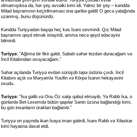
olmamışdısa da, hər şey əvvəlki kimi idi. Yalnız bir şey – kənddə
Milad bayramının keçirilməməsi ona qəribə gəldi! O gecə yatağında
uzanmış, bunu düşünürdü.
Kənddə Turiyyədən başqa heç kəs İsanı sevmirdi. Qız Milad
bayramını qeyd etmək istəyirdi, amma necə qeyd edəcəyini
bilmirdi.
Turiyyə:
"Ağlıma bir fikir gəldi. Sabah səhər tezdən duracağam və
İncil Kitabından oxuyacağam."
Səhər açılanda Turiyyə evdən sürüşüb təpə üstünə çıxdı. İncil
Kitabını açdı və Məryəmlə Yusifin və Körpə İsanın hekayəsini
oxudu.
Turiyyə:
"İsa gəlib və Onu Öz xalqı qəbul etməyib. Ya Rəbb İsa, o
günlərdə Bet-Lexemdə bütün qapılar Sənin üzünə bağlandığı kimi,
bu gün insanların ürəkləri bağlanıb."
Turiyyə on yaşında ikən İsaya iman gətirdi, İsanı Rəbb və Xilaskar
kimi həyatına dəvət etdi.