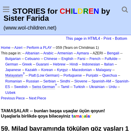
STORIES for
C
H
I
L
D
R
E
N
by
Sister Farida
(www.wol-children.net)
This page in HTML4
-
Print
-
Bottom
Home
--
Azeri
--
Perform a PLAY
-- 059 (Tears on Christmas 1)
This page in: --
Albanian
--
Arabic
--
Armenian
--
Aymara
-- AZERI --
Bengali
--
Bulgarian
--
Cebuano
--
Chinese
--
English
--
Farsi
--
French
--
Fulfulde
--
German
--
Greek
--
Guarani
--
Hebrew
--
Hindi
--
Indonesian
--
Italian
--
Japanese
--
Kazakh
--
Korean
--
Kyrgyz
--
Macedonian
--
Malagasy
--
?
Malayalam
--
Platt (Low German)
--
Portuguese
--
Punjabi
--
Quechua
--
Romanian
--
Russian
--
Serbian
--
Sindhi
--
Slovene
--
Spanish-AM
--
Spanish-
?
ES
--
Swedish
--
Swiss German
--
Tamil
--
Turkish
--
Ukrainian
--
Urdu
--
Uzbek
Previous Piece
--
Next Piece
TAMAŞALAR -- bunları başqa uşaqlar üçün qoyun!
Uşaqlarla birlikdə qoya biləcəyiniz
t
a
m
a
ş
a
l
a
r
59. Milad bayramında tökülən göz yaşları 1