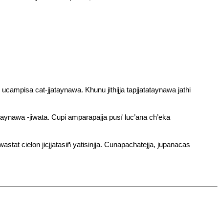
ucampisa cat-jjataynawa. Khunu jithijja tapjjatataynawa jathi
jataynawa -jiwata. Cupi amparapajja pusï luc’ana ch’eka
at cielon jicjjatasiñ yatisinjja. Cunapachatejja, jupanacas