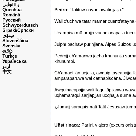
پن٘جابی
Quechua
Pedro:
“Tatituw nayan awatirijjäjja.”
Română
Русский
Wali c’uchiwa tatar mamar cuentt’atayna 
Schwyzerdütsch
Srpski/Српски
Ucampisa mä urujja vacacionapajja tucusj
Slovenščina
Juiphï pachaw purinjjana. Alpes Suizos uc
Svenska
தமிழ்
Pedrojj ch’amanwa jacha khununjja sarnaka
Türkçe
Українська
khunumpi.
اردو
中文
Ch’amactjjän ucjajja, awquip taycapajja ll
amparaparuwa wal catthapiscäna. Jiwcasi
Awquinacapajja wali llaquitäpjjanwa wawa
uqhamaraqui sarjjapjjan ucqhajja suma aw
¿Jumajj saraquismati Tatit Jesusaw jum
Uñstirinaca:
Parliri, viajero (excursionis