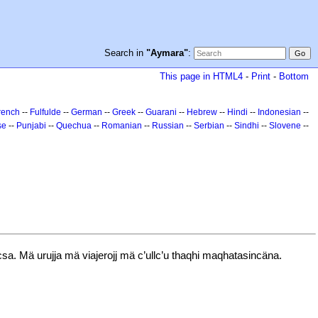
Search in
"Aymara"
:
This page in HTML4
-
Print
-
Bottom
rench
--
Fulfulde
--
German
--
Greek
--
Guarani
--
Hebrew
--
Hindi
--
Indonesian
--
se
--
Punjabi
--
Quechua
--
Romanian
--
Russian
--
Serbian
--
Sindhi
--
Slovene
--
. Mä urujja mä viajerojj mä c’ullc’u thaqhi maqhatasincäna.