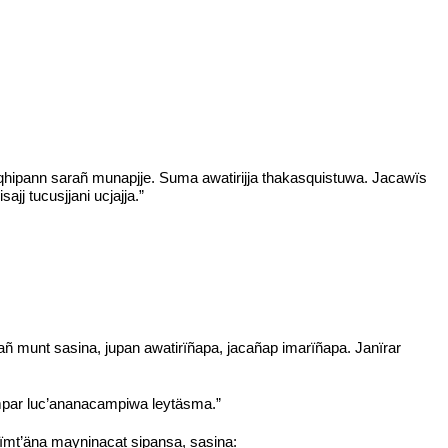
 thaqhipann sarañ munapjje. Suma awatirijja thakasquistuwa. Jacawïs
j tucusjjani ucjajja.”
 munt sasina, jupan awatirïñapa, jacañap imarïñapa. Janïrar
ampar luc’ananacampiwa leytäsma.”
l lïmt’äna mayninacat sipansa, sasina: