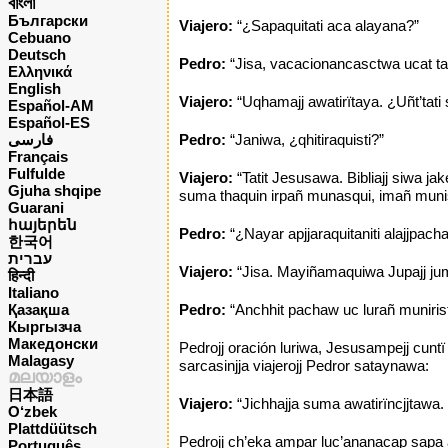
বাংলা
Български
Viajero:
“¿Sapaquitati aca alayana?”
Cebuano
Deutsch
Pedro:
“Jisa, vacacionancasctwa ucat tat
Ελληνικά
English
Viajero:
“Uqhamajj awatirïtaya. ¿Uñt’tati
Español-AM
Español-ES
فارسی
Pedro:
“Janiwa, ¿qhitiraquisti?”
Français
Fulfulde
Viajero:
“Tatit Jesusawa. Bibliajj siwa ja
Gjuha shqipe
suma thaquin irpañ munasqui, imañ munist
Guarani
հայերեն
Pedro:
“¿Nayar apjjaraquitaniti alajjpachar
한국어
עברית
Viajero:
“Jisa. Mayiñamaquiwa Jupajj ju
हिन्दी
Italiano
Қазақша
Pedro:
“Anchhit pachaw uc lurañ munirist
Кыргызча
Македонски
Pedrojj oración luriwa, Jesusampejj cun
Malagasy
sarcasinjja viajerojj Pedror sataynawa:
മലയാളം
日本語
Viajero:
“Jichhajja suma awatirïncjjtawa.
O‘zbek
Plattdüütsch
Pedrojj ch’eka ampar luc’ananacap sapa aru
Português