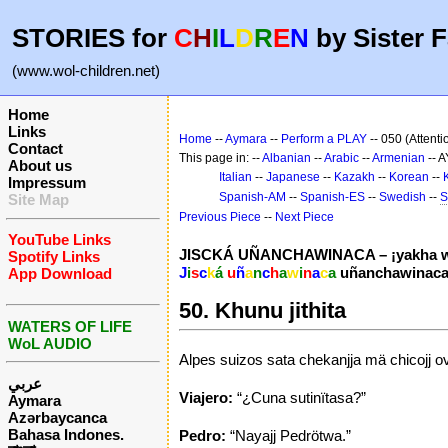
STORIES for
C
H
I
L
D
R
E
N
by Sister F
(www.wol-children.net)
Home
Links
Home
--
Aymara
--
Perform a PLAY
-- 050 (Attent
Contact
This page in: --
Albanian
--
Arabic
--
Armenian
-- 
About us
Italian
--
Japanese
--
Kazakh
--
Korean
--
Impressum
Spanish-AM
--
Spanish-ES
--
Swedish
--
S
Site Map
Previous Piece
--
Next Piece
YouTube Links
JISCKÁ UÑANCHAWINACA – ¡yakha w
Spotify Links
J
i
s
c
k
á
u
ñ
a
n
c
h
a
w
i
n
a
c
a
uñanchawinaca
App Download
50. Khunu jithita
WATERS OF LIFE
WoL AUDIO
Alpes suizos sata chekanjja mä chicojj 
عربي
Viajero:
“¿Cuna sutinïtasa?”
Aymara
Azərbaycanca
Bahasa Indones.
Pedro:
“Nayajj Pedrötwa.”