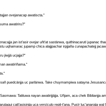
ajjan ovejanacap awatiscta.”
 suma awatiriru?”
kenacajja jan ist’asir ovejar uñt’at sastänwa, quithinacarutï jupanac
u uqhamarac jupamp chica alajjpachar irpjjaña cunapachatejj jacawisaj
u jiwjjä ucjajja?”
man awatirïñama.”
a.”
tï sañ puedcänjja uc parlänwa. Take chuymampiwa satayna Jesusancañ
 Sasmawa: Tatituwa nayan awatirijjäjja. Uñjam, aca chek Biblianjja 
taqui catt’asisinjja uca versïculo repit-t’ana. Pusïr luc’anarojja wa