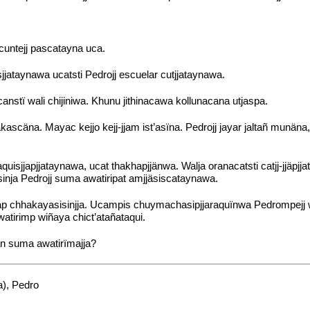
cuntejj pascatayna uca.
jataynawa ucatsti Pedrojj escuelar cutjjataynawa.
anstï wali chijiniwa. Khunu jithinacawa kollunacana utjaspa.
scäna. Mayac kejjo kejj-jjam ist’asïna. Pedrojj jayar jaltañ munäna, 
aquisjjapjjataynawa, ucat thakhapjjänwa. Walja oranacatsti catjj-jjäpj
nja Pedrojj suma awatiripat amjjäsiscataynawa.
p chhakayasisinjja. Ucampis chuymachasipjjaraquïnwa Pedrompejj wast
atirimp wiñaya chict’atañataqui.
an suma awatirïmajja?
ta), Pedro