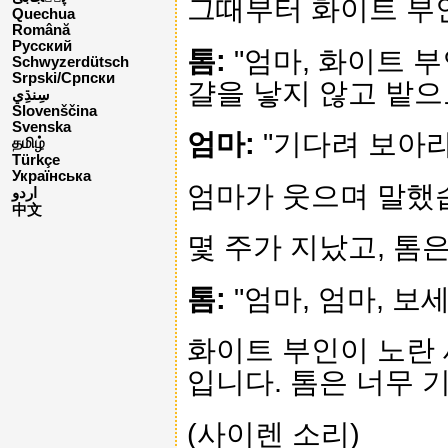
그때부터 화이트 부인
Quechua
Română
Русский
톰:
"엄마, 화이트 부
Schwyzerdütsch
Srpski/Српски
걀을 낳지 않고 밭으
Slovenščina
Svenska
엄마:
"기다려 보아라.
தமிழ்
Türkçe
Українська
엄마가 웃으며 말했
اردو
中文
몇 주가 지났고, 톰
톰:
"엄마, 엄마, 보세
화이트 부인이 노란
입니다. 톰은 너무 
(사이렌 소리)