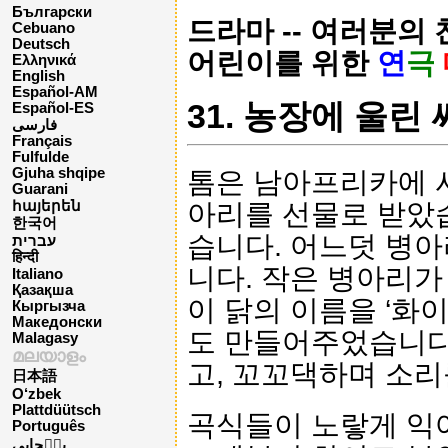
Български
드라마 -- 여러분의
Cebuano
Deutsch
어린이를 위한
연
극
Ελληνικά
English
Español-AM
31. 농장에 울린
Español-ES
فارسی
Français
Fulfulde
Gjuha shqipe
톰은 남아프리카에 
Guarani
아리를 선물로 받았
հայերեն
한국어
습니다. 어느덧 병
עברית
हिन्दी
니다. 작은 병아리가
Italiano
Қазақша
이 닭의 이름을 ‘화
Кыргызча
Македонски
도 만들어주었습니다
Malagasy
മലയാളം
고, 꼬꼬댁하며 소리
日本語
O‘zbek
Plattdüütsch
곡식들이 노랗게 익
Português
پن٘جابی