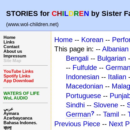
STORIES for
C
H
I
L
D
R
E
N
by Sister F
(www.wol-children.net)
Home
Home
--
Korean
--
Perfo
Links
Contact
This page in: --
Albanian
About us
Impressum
Bengali
--
Bulgarian
Site Map
--
Fulfulde
--
Germa
YouTube Links
Indonesian
--
Italian
Spotify Links
App Download
Macedonian
--
Mala
WATERS OF LIFE
Portuguese
--
Punjab
WoL AUDIO
Sindhi
--
Slovene
--
عربي
?
German
--
Tamil
--
Aymara
Azərbaycanca
Previous Piece
--
Next P
Bahasa Indones.
বাংলা