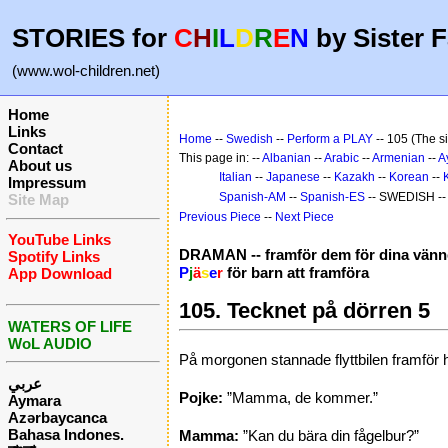
STORIES for
C
H
I
L
D
R
E
N
by Sister F
(www.wol-children.net)
Home
Links
Home
--
Swedish
--
Perform a PLAY
-- 105 (The s
Contact
This page in: --
Albanian
--
Arabic
--
Armenian
--
A
About us
Italian
--
Japanese
--
Kazakh
--
Korean
--
Impressum
Spanish-AM
--
Spanish-ES
-- SWEDISH -
Site Map
Previous Piece
--
Next Piece
YouTube Links
DRAMAN -- framför dem för dina vänn
Spotify Links
P
j
ä
s
e
r
för barn att framföra
App Download
105. Tecknet på dörren 5
WATERS OF LIFE
WoL AUDIO
På morgonen stannade flyttbilen framför 
عربي
Pojke:
”Mamma, de kommer.”
Aymara
Azərbaycanca
Bahasa Indones.
Mamma:
”Kan du bära din fågelbur?”