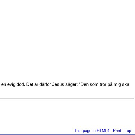
 en evig död. Det är därför Jesus säger: ”Den som tror på mig ska
This page in HTML4
-
Print
-
Top