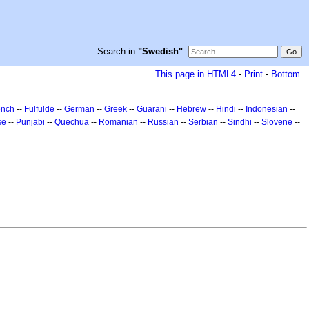
Search in
"Swedish"
:
This page in HTML4
-
Print
-
Bottom
ench
--
Fulfulde
--
German
--
Greek
--
Guarani
--
Hebrew
--
Hindi
--
Indonesian
--
se
--
Punjabi
--
Quechua
--
Romanian
--
Russian
--
Serbian
--
Sindhi
--
Slovene
--