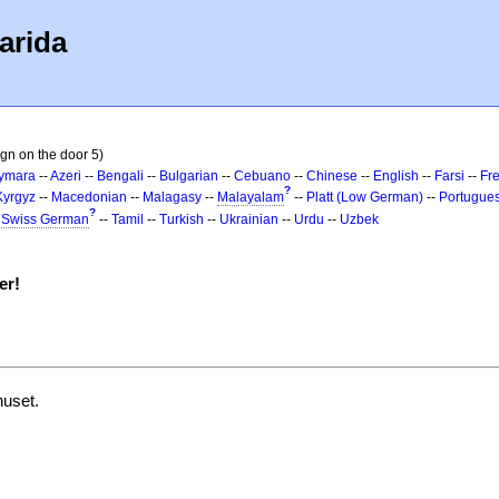
arida
ign on the door 5)
ymara
--
Azeri
--
Bengali
--
Bulgarian
--
Cebuano
--
Chinese
--
English
--
Farsi
--
Fr
?
Kyrgyz
--
Macedonian
--
Malagasy
--
Malayalam
--
Platt (Low German)
--
Portugue
?
-
Swiss German
--
Tamil
--
Turkish
--
Ukrainian
--
Urdu
--
Uzbek
er!
huset.