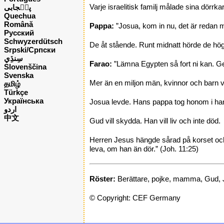
Varje israelitisk familj målade sina dörrk
پن٘جابی
Quechua
Română
Pappa:
”Josua, kom in nu, det är redan m
Русский
Schwyzerdütsch
De åt stående. Runt midnatt hörde de höga
Srpski/Српски
Farao:
”Lämna Egypten så fort ni kan. Ge 
Slovenščina
Svenska
Mer än en miljon män, kvinnor och barn v
தமிழ்
Türkçe
Українська
Josua levde. Hans pappa tog honom i han
اردو
中文
Gud vill skydda. Han vill liv och inte död.
Herren Jesus hängde sårad på korset och 
leva, om han än dör.” (Joh. 11:25)
Röster:
Berättare, pojke, mamma, Gud, 
© Copyright: CEF Germany