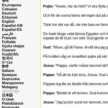
বাংলা
Български
Pojke:
”Howie, har du hört? Vi ska flytta (
Cebuano
Deutsch
Och för de vuxna fanns det inget slut på 
Ελληνικά
English
Tänk hur det var då, när inte bara en familj 
Español-AM
Español-ES
فارسی
De hade länge velat lämna Egypten och kom
Français
ropade de till Gud i sin nöd. Gud gjorde
Fulfulde
Gjuha shqipe
Gud:
”Mose, gå till Farao. Ikväll ska jag
Guarani
հայերեն
På kvällen såg en israelitisk pojke på nä
한국어
עברית
Josua:
”Pappa, varför måste lammet dö?
हिन्दी
Italiano
Қазақша
Pappa:
”Så att du kan leva, Josua. Gud vi
Кыргызча
Македонски
Pappan tog lite av blodet från lammet oc
Malagasy
മലയാളം
Pappa:
”Blodet är ett tecken. Gud kommer
日本語
O‘zbek
Josua:
”Jag tycker synd om lammet, men 
Plattdüütsch
Português