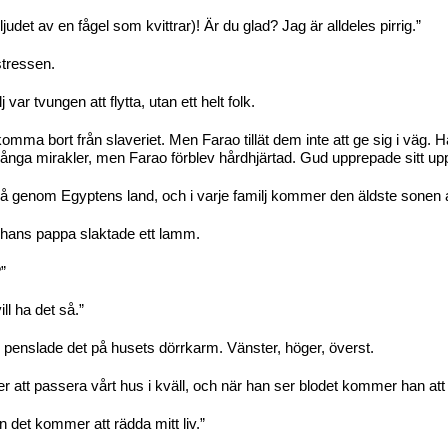
ljudet av en fågel som kvittrar)! Är du glad? Jag är alldeles pirrig.”
stressen.
var tvungen att flytta, utan ett helt folk.
ma bort från slaveriet. Men Farao tillät dem inte att ge sig i väg. H
 många mirakler, men Farao förblev hårdhjärtad. Gud upprepade sitt u
 gå genom Egyptens land, och i varje familj kommer den äldste sonen a
r hans pappa slaktade ett lamm.
”
ll ha det så.”
h penslade det på husets dörrkarm. Vänster, höger, överst.
 att passera vårt hus i kväll, och när han ser blodet kommer han at
det kommer att rädda mitt liv.”