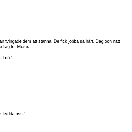
an tvingade dem att stanna. De fick jobba så hårt. Dag och natt
ppdrag för Mose.
tt dö.”
t skydda oss.”