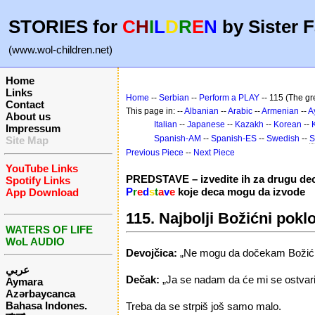
STORIES for
C
H
I
L
D
R
E
N
by Sister F
(www.wol-children.net)
Home
Links
Home
--
Serbian
--
Perform a PLAY
-- 115 (The gr
Contact
This page in: --
Albanian
--
Arabic
--
Armenian
--
A
About us
Italian
--
Japanese
--
Kazakh
--
Korean
--
Impressum
Spanish-AM
--
Spanish-ES
--
Swedish
--
S
Site Map
Previous Piece
--
Next Piece
YouTube Links
PREDSTAVE – izvedite ih za drugu de
Spotify Links
P
r
e
d
s
t
a
v
e
koje deca mogu da izvode
App Download
115. Najbolji Božićni pokl
WATERS OF LIFE
WoL AUDIO
Devojčica:
„Ne mogu da dočekam Božić. O
عربي
Dečak:
„Ja se nadam da će mi se ostvari
Aymara
Azərbaycanca
Bahasa Indones.
Treba da se strpiš još samo malo.