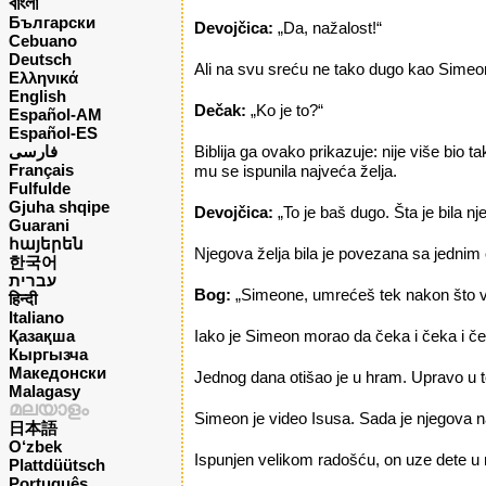
বাংলা
Български
Devojčica:
„Da, nažalost!“
Cebuano
Deutsch
Ali na svu sreću ne tako dugo kao Simeo
Ελληνικά
English
Dečak:
„Ko je to?“
Español-AM
Español-ES
فارسی
Biblija ga ovako prikazuje: nije više bio 
Français
mu se ispunila najveća želja.
Fulfulde
Gjuha shqipe
Devojčica:
„To je baš dugo. Šta je bila nj
Guarani
հայերեն
Njegova želja bila je povezana sa jednim 
한국어
עברית
Bog:
„Simeone, umrećeš tek nakon što vid
हिन्दी
Italiano
Қазақша
Iako je Simeon morao da čeka i čeka i če
Кыргызча
Македонски
Jednog dana otišao je u hram. Upravo u to
Malagasy
മലയാളം
Simeon je video Isusa. Sada je njegova naj
日本語
O‘zbek
Ispunjen velikom radošću, on uze dete u 
Plattdüütsch
Português