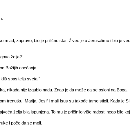
n.
tako mlad, zapravo, bio je prilično star. Živeo je u Jerusalimu i bio j
egova želja?“
od Božijih obećanja.
iš spasitelja sveta.“
ka, nikada nije izgubio nadu. Znao je da može da se osloni na Boga.
m trenutku, Marija, Josif i mali Isus su takođe tamo stigli. Kada je 
veća želja bila ispunjena. To mu je pričinilo više radosti nego bilo ko
ruke i poče da se moli.