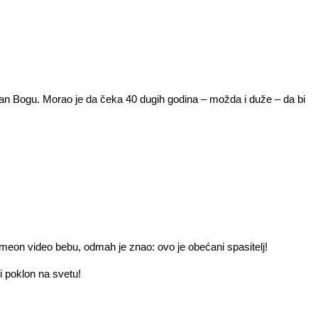
e veran Bogu. Morao je da čeka 40 dugih godina – možda i duže – da bi
Simeon video bebu, odmah je znao: ovo je obećani spasitelj!
ji poklon na svetu!