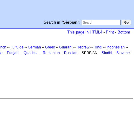
Search in
"Serbian"
:
This page in HTML4
-
Print
-
Bottom
ench
--
Fulfulde
--
German
--
Greek
--
Guarani
--
Hebrew
--
Hindi
--
Indonesian
--
se
--
Punjabi
--
Quechua
--
Romanian
--
Russian
-- SERBIAN --
Sindhi
--
Slovene
--