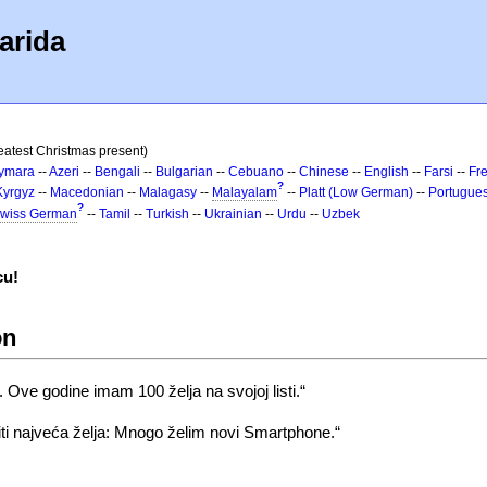
arida
eatest Christmas present)
ymara
--
Azeri
--
Bengali
--
Bulgarian
--
Cebuano
--
Chinese
--
English
--
Farsi
--
Fr
?
Kyrgyz
--
Macedonian
--
Malagasy
--
Malayalam
--
Platt (Low German)
--
Portugue
?
wiss German
--
Tamil
--
Turkish
--
Ukrainian
--
Urdu
--
Uzbek
cu!
on
ve godine imam 100 želja na svojoj listi.“
ti najveća želja: Mnogo želim novi Smartphone.“