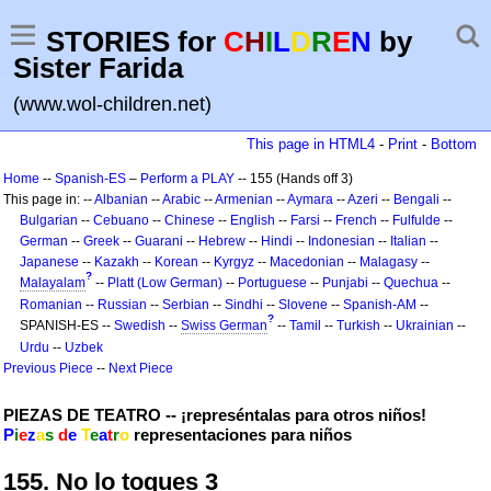
STORIES for
C
H
I
L
D
R
E
N
by
Sister Farida
(www.wol-children.net)
This page in HTML4
-
Print
-
Bottom
Home
--
Spanish-ES
–
Perform a PLAY
-- 155 (Hands off 3)
This page in: --
Albanian
--
Arabic
--
Armenian
--
Aymara
--
Azeri
--
Bengali
--
Bulgarian
--
Cebuano
--
Chinese
--
English
--
Farsi
--
French
--
Fulfulde
--
German
--
Greek
--
Guarani
--
Hebrew
--
Hindi
--
Indonesian
--
Italian
--
Japanese
--
Kazakh
--
Korean
--
Kyrgyz
--
Macedonian
--
Malagasy
--
?
Malayalam
--
Platt (Low German)
--
Portuguese
--
Punjabi
--
Quechua
--
Romanian
--
Russian
--
Serbian
--
Sindhi
--
Slovene
--
Spanish-AM
--
?
SPANISH-ES --
Swedish
--
Swiss German
--
Tamil
--
Turkish
--
Ukrainian
--
Urdu
--
Uzbek
Previous Piece
--
Next Piece
PIEZAS DE TEATRO -- ¡represéntalas para otros niños!
P
i
e
z
a
s
d
e
T
e
a
t
r
o
representaciones para niños
155. No lo toques 3