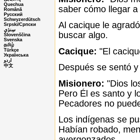
Quechua
saber cómo llegar a e
Română
Русский
Schwyzerdütsch
Al cacique le agradó
Srpski/Српски
buscar algo.
Slovenščina
Svenska
தமிழ்
Cacique:
"El caciqu
Türkçe
Українська
اردو
Después se sentó y
中文
Misionero:
"Dios lo
Pero Él es santo y l
Pecadores no pueden 
Los indígenas se pus
Habían robado, men
avergonzados.