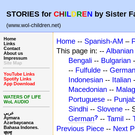
STORIES for
C
H
I
L
D
R
E
N
by Sister F
(www.wol-children.net)
Home
Home
--
Spanish-AM
–
Links
Contact
This page in: --
Albanian
About us
Impressum
Bengali
--
Bulgarian
Site Map
--
Fulfulde
--
Germa
YouTube Links
Indonesian
--
Italian
Spotify Links
App Download
Macedonian
--
Mala
WATERS OF LIFE
Portuguese
--
Punjab
WoL AUDIO
Sindhi
--
Slovene
-- 
عربي
?
German
--
Tamil
--
Aymara
Azərbaycanca
Previous Piece
--
Next P
Bahasa Indones.
বাংলা