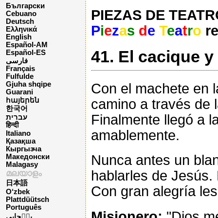
Български
PIEZAS DE TEATRO 
Cebuano
Deutsch
P
i
e
z
a
s
d
e
T
e
a
t
r
o
re
Ελληνικά
English
Español-AM
41. El cacique y
Español-ES
فارسی
Français
Fulfulde
Gjuha shqipe
Con el machete en l
Guarani
camino a través de l
հայերեն
한국어
Finalmente llegó a l
עברית
हिन्दी
amablemente.
Italiano
Қазақша
Кыргызча
Nunca antes un blan
Македонски
Malagasy
hablarles de Jesús. 
മലയാളം
日本語
Con gran alegría les
O‘zbek
Plattdüütsch
Português
Misionero:
"Dios me
پن٘جابی