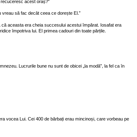
ă recuceresc acest oraș?”
u vreau să fac decât ceea ce dorește El.”
ă că aceasta era cheia succesului acestui împărat. Iosafat era
dice împotriva lui. El primea cadouri din toate părțile.
Dumnezeu. Lucrurile bune nu sunt de obicei „la modă”, la fel ca în
era vocea Lui. Cei 400 de bărbați erau mincinoși, care vorbeau pe