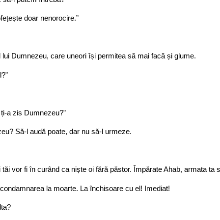
rofețește doar nenorocire.”
al lui Dumnezeu, care uneori își permitea să mai facă și glume.
l?”
 ți-a zis Dumnezeu?”
zeu? Să-l audă poate, dar nu să-l urmeze.
ăi vor fi în curând ca niște oi fără păstor. Împărate Ahab, armata ta s
e condamnarea la moarte. La închisoare cu el! Imediat!
lta?