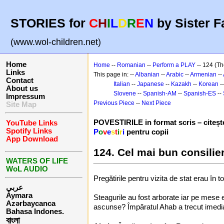
STORIES for
C
H
I
L
D
R
E
N
by Sister F
(www.wol-children.net)
Home
Home
--
Romanian
--
Perform a PLAY
-- 124 (Th
Links
This page in: --
Albanian
--
Arabic
--
Armenian
--
Contact
Italian
--
Japanese
--
Kazakh
--
Korean
-
About us
Slovene
--
Spanish-AM
--
Spanish-ES
--
Impressum
Previous Piece
--
Next Piece
Site Map
POVESTIRILE in format scris – citește-
YouTube Links
Spotify Links
P
o
v
e
s
t
i
r
i
pentru copii
App Download
124. Cel mai bun consilier
WATERS OF LIFE
WoL AUDIO
Pregătirile pentru vizita de stat erau în t
عربي
Aymara
Steagurile au fost arborate iar pe mese e
Azərbaycanca
ascunse? Împăratul Ahab a trecut imedia
Bahasa Indones.
বাংলা