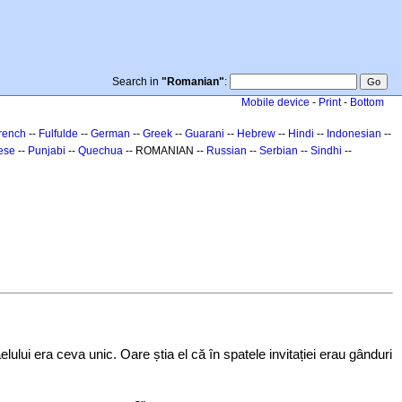
Search in
"Romanian"
:
Mobile device
-
Print
-
Bottom
rench
--
Fulfulde
--
German
--
Greek
--
Guarani
--
Hebrew
--
Hindi
--
Indonesian
--
ese
--
Punjabi
--
Quechua
-- ROMANIAN --
Russian
--
Serbian
--
Sindhi
--
ului era ceva unic. Oare știa el că în spatele invitației erau gânduri