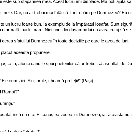
 este sub stăpânirea mea. Acest lucru îmi displace. Mă poți ajuta s
le mele. Dar, nu ar trebui mai întâi să-L întrebăm pe Dumnezeu? Eu n
 un lucru foarte bun. Ia exemplu de la împăratul Iosafat. Sunt sigur
 o armată foarte mare. Nici unul din dușamnii lui nu avea curaj să se ri
i cerea sfatul lui Dumnezeu în toate deciziile pe care le avea de luat.
-a plăcut această propunere.
 gașca ta, atunci când le spui prietenilor că ar trebui să ascultați de 
ie cum zici. Slujitorule, cheamă profeții!” (Pași)
ul Ramot?”
uranță.”
Iosafat însă nu era. El cunoștea vocea lui Dumnezeu, iar aceasta nu 
 să-l putem întreba?”