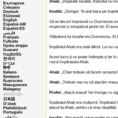
Ahab:
„Împărate Iosafat, Ramotul nu mai
Български
Cebuano
Iosafat:
„Desigur. Te poți baza pe trupe
Deutsch
Ελληνικά
English
Să iei decizii împreună cu Dumnezeu este
Español-AM
respectat și simpatizat peste tot. El avea
Español-ES
فارسی
Sfătuitorul lui Iosafat era Dumnezeu. El î
Français
Fulfulde
Gjuha shqipe
Împăratul Ahab era total diferit. Lui nu i
Guarani
հայերեն
Acest lucru ți se poate întâmpla și ție în
한국어
cazul împăratului Ahab.
עברית
हिन्दी
Ahab:
„Chiar trebuie să facem aceasta? F
Italiano
Қазақша
Кыргызча
Ahab:
„Trebuie sau nu să atacăm oraș
Македонски
Malagasy
Profet:
„Atacă orașul! Vei învinge cu sig
മലയാളം
日本語
Împăratul Ahab era mulțumit. Împăratul 
O‘zbek
placul lui Ahab, pentru că erau răsplătiți.
Plattdüütsch
Português
پن٘جابی
Iosafat:
„Mai există vreun profet pe care