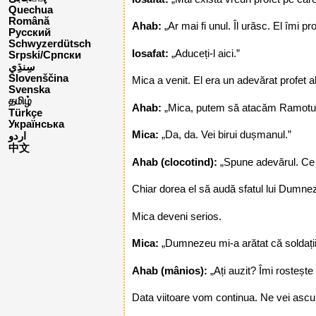
Quechua
Română
Ahab:
„Ar mai fi unul. Îl urăsc. El îmi p
Русский
Schwyzerdütsch
Iosafat:
„Aduceți-l aici.”
Srpski/Српски
Slovenščina
Mica a venit. El era un adevărat profet 
Svenska
தமிழ்
Ahab:
„Mica, putem să atacăm Ramotu
Türkçe
Українська
Mica:
„Da, da. Vei birui dușmanul.”
اردو
中文
Ahab (clocotind):
„Spune adevărul. Ce
Chiar dorea el să audă sfatul lui Dumne
Mica deveni serios.
Mica:
„Dumnezeu mi-a arătat că soldații t
Ahab (mânios):
„Ați auzit? Îmi rosteșt
Data viitoare vom continua. Ne vei ascu