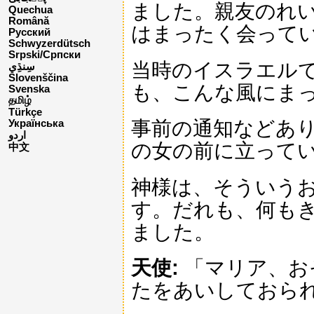
ました。親友のれ
Quechua
Română
はまったく会って
Русский
Schwyzerdütsch
Srpski/Српски
当時のイスラエル
Slovenščina
も、こんな風にま
Svenska
தமிழ்
Türkçe
事前の通知などあ
Українська
اردو
の女の前に立って
中文
神様は、そういう
す。だれも、何も
ました。
天使:
「マリア、お
たをあいしておら