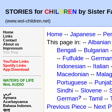
STORIES for
C
H
I
L
D
R
E
N
by Sister F
(www.wol-children.net)
Home
Home
--
Japanese
--
Pe
Links
Contact
This page in: --
Albanian
About us
Impressum
Bengali
--
Bulgarian
Site Map
--
Fulfulde
--
Germa
YouTube Links
Indonesian
--
Italian
Spotify Links
App Download
Macedonian
--
Mala
WATERS OF LIFE
Portuguese
--
Punjab
WoL AUDIO
Sindhi
--
Slovene
--
عربي
?
German
--
Tamil
--
Aymara
Azərbaycanca
Previous Piece
--
Next P
Bahasa Indones.
বাংলা