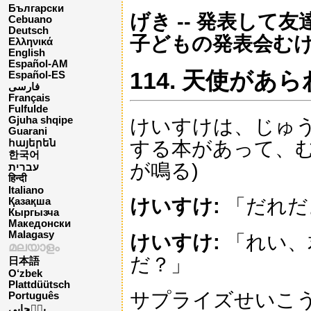
Български
げき -- 発表して
Cebuano
Deutsch
子どもの発表会む
Ελληνικά
English
Español-AM
114. 天使があ
Español-ES
فارسی
Français
Fulfulde
Gjuha shqipe
けいすけは、じゅ
Guarani
する本があって、む
հայերեն
한국어
が鳴る)
עברית
हिन्दी
Italiano
けいすけ:
「だれだ
Қазақша
Кыргызча
Македонски
Malagasy
けいすけ:
「れい、
മലയാളം
だ？」
日本語
O‘zbek
Plattdüütsch
サプライズせいこ
Português
پن٘جابی