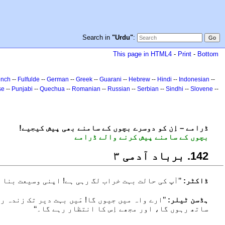
Search in
"Urdu"
:
This page in HTML4
-
Print
-
Bottom
ench
--
Fulfulde
--
German
--
Greek
--
Guarani
--
Hebrew
--
Hindi
--
Indonesian
--
se
--
Punjabi
--
Quechua
--
Romanian
--
Russian
--
Serbian
--
Sindhi
--
Slovene
--
!ڈرامے – اِن کو دوسرے بچوں کے سامنے بھی پیش کیجیے
بچوں کے سامنے پیش کرنے والے ڈرامے
241. برباد آدمی ۳
ڈاکٹر:
’’آپ کی حالت بہت خراب لگ رہی ہے! اپنی وسیعت بنا 
ہڈسن ٹیلر:
’’ارے واہ میں جیوں گا! مَیں بہت دیر تک زندہ ر
ساتھ رہوں گا، اور مجھے اِس کا انتظار رہے گا۔‘‘