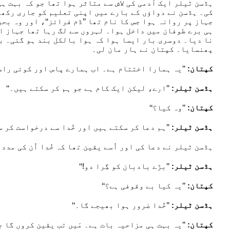
ہڈسن ٹیلر ایک آدمی کی لاش سے متاثر ہوا تھا جو کہ بہت ہ
کی۔ ہڈسن نے دواؤں کے بارے میں اپنی تعلیم کو جاری رکھا،
جہاز پر روانہ ہوا جس کا نام تھا ’’ڈم فرائز‘‘، اور وہ بح
ہی برے طوفان میں داخل ہوا۔ لہروں سے لگ رہا تھا جہاز او
نا دیا۔ دوسری بار ایسا ہوا کہ ہوا بالکل بند ہو گئی۔ با
پھنسایا۔ کپتان نے ہار مان لی۔
کپتان:
’’یہ ہمارا اختتام ہے۔ اب ہمارے پاس اور کوئی راست
ہڈسن ٹیلر:
’’ارے، لیکن ایک کام ہے جو ہم کر سکتے ہیں۔‘‘
کپتان:
’’وہ کیا؟‘‘
ہڈسن ٹیلر:
’’ہم دعا کر سکتے ہیں اور خُدا سے درخواست کر س
ہڈسن ٹیلر نے دعا کی اور اُسے یقین تھا کہ خُدا اُن کی مدد 
ہڈسن ٹیلر:
’’بڑے بادبان کو گِرا دو!‘‘
کپتان:
’’یہ کیا بے وقوفی ہے؟‘‘
ہڈسن ٹیلر:
’’خُدا ضرور ہوا بھیجے گا۔‘‘
کپتان:
’’یہ بہت ہی مزاحیہ بات ہے۔ مَیں تب یقین کروں گا جب