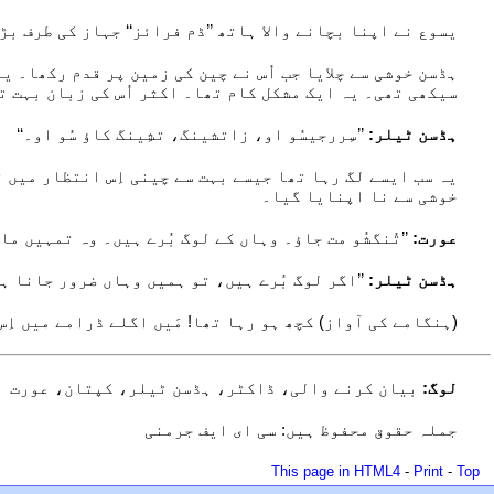
یسوع نے اپنا بچانے والا ہاتھ ’’ڈم فرائز‘‘ جہاز کی طرف ب
ہڈسن خوشی سے چلایا جب اُس نے چین کی زمین پر قدم رکھا۔ یہ
سیکھی تھی۔ یہ ایک مشکل کام تھا۔ اکثر اُس کی زبان بہت ت
ہڈسن ٹیلر:
’’سِررجیسُو او، زاتشینگ، تشِینگ کاؤ سُو او۔‘‘
یہ سب ایسے لگ رہا تھا جیسے بہت سے چینی اِس انتظار میں ت
خوشی سے نا اپنایا گیا۔
عورت:
’’تُنگشُو مت جاؤ۔ وہاں کے لوگ بُرے ہیں۔ وہ تمہیں ما
ہڈسن ٹیلر:
’’اگر لوگ بُرے ہیں، تو ہمیں وہاں ضرور جانا ہو
(ہنگامے کی آواز) کچھ ہو رہا تھا! مَیں اگلے ڈرامے میں اِس
لوگ:
بیان کرنے والی، ڈاکٹر، ہڈسن ٹیلر، کپتان، عورت
جملہ حقوق محفوظ ہیں: سی ای ایف جرمنی
This page in HTML4
-
Print
-
Top