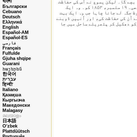
বাংলা
بچے گا۔ لیکن یسوع نے اُس کی حفاظت
Български
تھی۔ ۹۱ ستمبر، ۳۵۸۱ کو۔ وہ ایک
Cebuano
وظ جگہ لے جانا چاہا جب وہ ایک بہت
Deutsch
 اُن کی حفاظت کی، اور اُنہیں ڈوبنے
Ελληνικά
 کو دھکیل کر پتھریلے ساحل میں جا
English
Español-AM
Español-ES
فارسی
Français
Fulfulde
Gjuha shqipe
Guarani
հայերեն
한국어
עברית
हिन्दी
Italiano
Қазақша
Кыргызча
Македонски
Malagasy
മലയാളം
日本語
O‘zbek
Plattdüütsch
Português