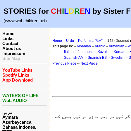
STORIES for
C
H
I
L
D
R
E
N
by Sister F
(www.wol-children.net)
Home
Links
Home
--
Urdu
--
Perform a PLAY
-- 142 (Doomed 
Contact
This page in: --
Albanian
--
Arabic
--
Armenian
--
A
About us
Italian
--
Japanese
--
Kazakh
--
Korean
--
Impressum
Spanish-AM
--
Spanish-ES
--
Swedish
--
S
Site Map
Previous Piece
--
Next Piece
YouTube Links
Spotify Links
App Download
WATERS OF LIFE
WoL AUDIO
عربي
 مَیں مر بھی جاؤں تو مَیں یسوع کے
Aymara
Azərbaycanca
Bahasa Indones.