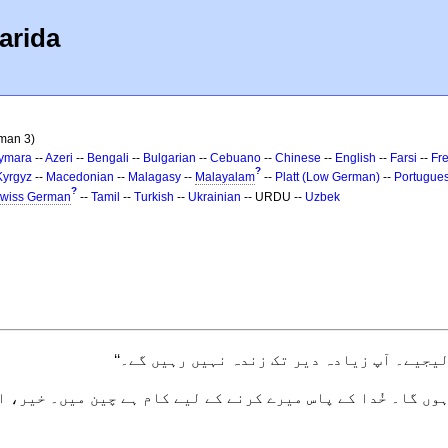
arida
man 3)
ymara
--
Azeri
--
Bengali
--
Bulgarian
--
Cebuano
--
Chinese
--
English
--
Farsi
--
Fr
?
Kyrgyz
--
Macedonian
--
Malagasy
--
Malayalam
--
Platt (Low German)
--
Portugue
?
wiss German
--
Tamil
--
Turkish
--
Ukrainian
-- URDU --
Uzbek
لیجیے۔ آپ زیادہ دیر تک زندہ نہیں رہیں گے۔‘‘
ہوں گا۔ خُدا کے پاس میرے کرنے کے لیے کام ہے چین میں۔ خیر، اگر