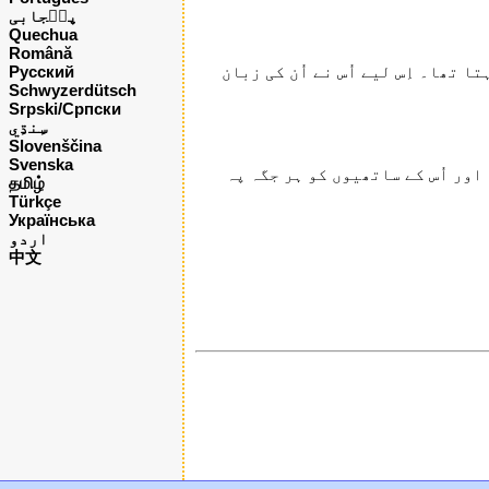
پن٘جابی
Quechua
Română
Русский
 تھا۔ اِس لیے اُس نے اُن کی زبان
Schwyzerdütsch
Srpski/Српски
Slovenščina
Svenska
اور اُس کے ساتھیوں کو ہر جگہ پہ
தமிழ்
Türkçe
Українська
اردو
中文