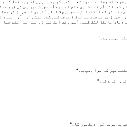
ی خوفناک بخار سے مرا تھا۔ کسی کو بھی نہیں لگ رہا تھا کہ وہ 
 کیونکہ اُس کے مشنری کام کے لیے اُسے چین میں اِس کی ضرورت 
ری سفر کر کے انگلستان سے چین چلا گیا۔ اُنہوں نے جہاز کو محف
ر جہاز پر موجود سب لوگ ڈوب جائیں گے۔ لیکن زور آور یسوع نے
دبان بالکل لٹک گئے۔ اُسی وقت ایک تیز رَو لہر نے اُنکے جہاز
ہ نہیں ہے۔‘‘
کتے ہیں کہ ہوا بھیجے۔‘‘
ضرور کرے گا۔‘‘
 یہ ہوتا ہُوا دیکھوں گا۔‘‘