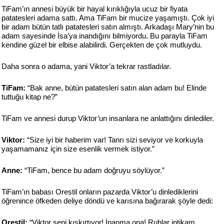
TiFam’ın annesi büyük bir hayal kırıklığıyla ucuz bir fiyata
patatesleri adama sattı. Ama TiFam bir mucize yaşamıştı. Çok iyi
bir adam bütün tatlı patatesleri satın almıştı. Arkadaşı Mary’nin bu
adam sayesinde İsa’ya inandığını bilmiyordu. Bu parayla TiFam
kendine güzel bir elbise alabilirdi. Gerçekten de çok mutluydu.
Daha sonra o adama, yani Viktor’a tekrar rastladılar.
TiFam:
“Bak anne, bütün patatesleri satın alan adam bu! Elinde
tuttuğu kitap ne?”
TiFam ve annesi durup Viktor’un insanlara ne anlattığını dinlediler.
Viktor:
“Size iyi bir haberim var! Tanrı sizi seviyor ve korkuyla
yaşamamanız için size esenlik vermek istiyor.”
Anne:
“TiFam, bence bu adam doğruyu söylüyor.”
TiFam’ın babası Orestil onların pazarda Viktor’u dinlediklerini
öğrenince öfkeden deliye döndü ve karısına bağırarak şöyle dedi:
Orestil:
“Viktor seni kışkırtıyor! İnanma ona! Ruhlar intikam