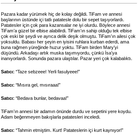
Pazara kadar yürümek hiç de kolay değildi. TiFam ve annesi
başlarının üstünde içi tatlı patatesle dolu bir sepet taşıyorlardı.
Patatesler için çok para kazansalar ne iyi olurdu. Böylece annesi
TiFam’a güzel bir elbise alabilirdi. TiFam’ın sahip olduğu tek elbise
çok eski bir şeydi ve ayrıca delik deşik olmuştu. TiFam’ın ailesi çok
yoksuldu. Babası her şeyin en iyisini ruhlara kurban ederdi, ama
buna rağmen yüreğinde huzur yoktu. TiFam birden Mary’yi
düşündü. Arkadaşı artık muska taşımıyordu, çünkü İsa’ya
inanıyorlardı. Sonunda pazara ulaştılar. Pazar yeri çok kalabalıktı.
Satıcı:
“Taze sebzeee! Yerli fasulyeee!”
Satıcı:
“Mısıra gel, mısıraaa!”
Satıcı:
“Bedava bunlar, bedavaa!”
TiFam’ın annesi bir adamın önünde durdu ve sepetini yere koydu.
Adam beğenmeyen bakışlarla patatesleri inceledi.
Satıcı:
“Tahmin etmiştim. Kurt! Patateslerin içi kurt kaynıyor!”