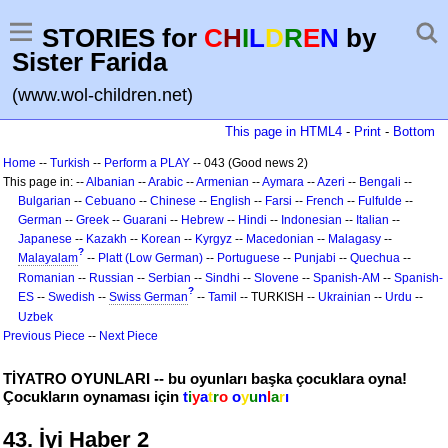
STORIES for
C
H
I
L
D
R
E
N
by
Sister Farida
(www.wol-children.net)
This page in HTML4
-
Print
-
Bottom
Home
--
Turkish
--
Perform a PLAY
-- 043 (Good news 2)
This page in: --
Albanian
--
Arabic
--
Armenian
--
Aymara
--
Azeri
--
Bengali
--
Bulgarian
--
Cebuano
--
Chinese
--
English
--
Farsi
--
French
--
Fulfulde
--
German
--
Greek
--
Guarani
--
Hebrew
--
Hindi
--
Indonesian
--
Italian
--
Japanese
--
Kazakh
--
Korean
--
Kyrgyz
--
Macedonian
--
Malagasy
--
?
Malayalam
--
Platt (Low German)
--
Portuguese
--
Punjabi
--
Quechua
--
Romanian
--
Russian
--
Serbian
--
Sindhi
--
Slovene
--
Spanish-AM
--
Spanish-
?
ES
--
Swedish
--
Swiss German
--
Tamil
-- TURKISH --
Ukrainian
--
Urdu
--
Uzbek
Previous Piece
--
Next Piece
TİYATRO OYUNLARI -- bu oyunları başka çocuklara oyna!
Çocukların oynaması için
t
i
y
a
t
r
o
o
y
u
n
l
a
r
ı
43. İyi Haber 2