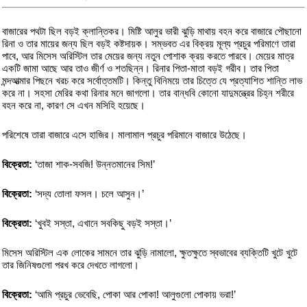
বাজারের পথটা ছিল বড়ই ক্লান্তিকর। মিষ্টি আলুর ভারী ঝুড়ি মাথায় বহন করে বাজারে পৌছানো
রিনা ও তার মায়ের জন্য ছিল বড়ই কষ্টদায়ক। সম্ভবত এর বিক্রয় মূল্য প্রচুর পরিমাণে তারা
পাবে, আর মিসেস অরিস্টিল তার মেয়ের জন্য নতুন পোশাক ক্রয় করতে পারবে। মেয়ের মাত্র
একটি জামা আছে আর তাও জীর্ণ ও শতছিন্ন। রিনার পিতা-মাতা বড়ই গরীব। তার পিতা
মন্দআত্মার পিছনে খরচ করে সর্বোত্তমটি। কিন্তু বিনিময়ে তার চিত্তে যে প্রত্যাশিত শান্তি লাভ
করে না। সহসা মেরির কথা রিনার মনে জাগলো। তার বান্ধবি কোনো যাদুমন্ত্রের চিহ্ন শরীরে
বহন করে না, কারণ সে এখন মসিহি হয়েছে।
পরিশেষে তারা বাজারে এসে হাজির। মালামাল প্রচুর পরিমানে বাজারে উঠেছে।
বিক্রেতা:
‘তাজা শাক-সবজি! উন্নতমানের সিম!’
বিক্রেতা:
‘সদ্য তোলা ফসল। চলে আসুন।’
বিক্রেতা:
‘খুবই সস্তা, এখানে সবকিছু বড়ই সস্তা।’
মিসেস অরিস্টিল এক লোকের সামনে তার ঝুড়ি নামালো, ক্ষুতক্ষুতে স্বভাবের ব্যক্তিটি খুটে খুটে
তার জিনিষগুলো পরখ করে দেখতে লাগলো।
বিক্রেতা:
‘আমি প্রচুর ভেবেছি, পোকা আর পোকা! আলুগুলো পোকায় ভরা!’