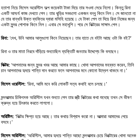
হতাশা নিয়ে মিসেস অরেস্টিল অল্প কয়েকটা টাকা দিয়ে তার সওদা সেরে নিলো। কিন্তু রিনা
একটি আশ্চর্য কাজ দেখতে পেল। তার ঝুড়ির সবগুলো একজন বন্ধু কিনে নিল। সে জানতো না
যে তার বান্ধবি উক্ত ব্যক্তির দ্বারা মসিহি হয়েছে। যে টাকা পেল তা দিয়ে রিনা নিজের জন্য
একটা সুন্দর পোশাক কিনে নিল। এবার সে মহাখুশি। পরে সে ভিক্টরের সাক্ষাৎ পেল।
রিনা:
‘দেখ, উনি আমার আলুগুলো কিনে নিয়েছেন। তার হাতে যে বইটা আছে ওটা কি বই?’
রিনা ও তার মাতা নিরবে দাঁড়িয়ে শুনতেছিল ব্যক্তিটি জনতার উদ্দেশ্যে কি বলছেন।
ভিক্টর:
‘আপনাদের জন্য সুন্দর খবর আছে আমার কাছে। খোদা আপনাদের মহব্বত করেন, তিনি
চান আপনাদের হৃদয়ে শান্তি দান করতে ফলে আপনাদের মনে কোনো উদ্বেগ থাকবে না।’
মিসেস ওরেস্টিল:
‘রিনা, আমি মনে করি লোকটি সত্য কথাই বলে চলছে।’
মন্দআত্মার চিকিৎসক অরিস্টিল যখন শুনতে পেল তার স্ত্রী ভিক্টরের কথা শুনেছে তখন সে ভীষণ
ক্রুদ্ধ হয়ে চিৎকার করতে লাগলো।
অরিষ্টিল:
‘ভিক্টর ক্ষিপ্ত হয়ে আছে। তার কথায় বিশ্বাস করো না। আত্মারা আমাদের পেয়ে
বসবে।’
মিসেস অরিস্টিল:
‘অরিস্টিল, আমার হৃদয়ে শান্তি আছো মন্দআত্মার চেয়ে ভিক্টোরের খোদা অনেক