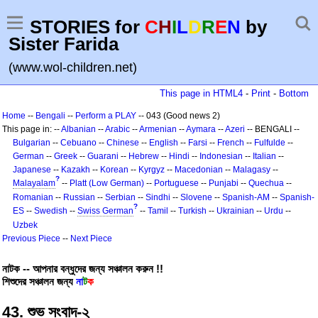
STORIES for
C
H
I
L
D
R
E
N
by
Sister Farida
(www.wol-children.net)
This page in HTML4
-
Print
-
Bottom
Home
--
Bengali
--
Perform a PLAY
-- 043 (Good news 2)
This page in: --
Albanian
--
Arabic
--
Armenian
--
Aymara
--
Azeri
-- BENGALI --
Bulgarian
--
Cebuano
--
Chinese
--
English
--
Farsi
--
French
--
Fulfulde
--
German
--
Greek
--
Guarani
--
Hebrew
--
Hindi
--
Indonesian
--
Italian
--
Japanese
--
Kazakh
--
Korean
--
Kyrgyz
--
Macedonian
--
Malagasy
--
?
Malayalam
--
Platt (Low German)
--
Portuguese
--
Punjabi
--
Quechua
--
Romanian
--
Russian
--
Serbian
--
Sindhi
--
Slovene
--
Spanish-AM
--
Spanish-
?
ES
--
Swedish
--
Swiss German
--
Tamil
--
Turkish
--
Ukrainian
--
Urdu
--
Uzbek
Previous Piece
--
Next Piece
নাটক -- আপনার বন্ধুদের জন্য সঞ্চালন করুন !!
শিশুদের সঞ্চালন জন্য
না
ট
ক
43. শুভ সংবাদ-২