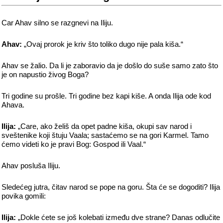
Car Ahav silno se razgnevi na Iliju.
Ahav:
„Ovaj prorok je kriv što toliko dugo nije pala kiša.“
Ahav se žalio. Da li je zaboravio da je došlo do suše samo zato što
je on napustio živog Boga?
Tri godine su prošle. Tri godine bez kapi kiše. A onda Ilija ode kod
Ahava.
Ilija:
„Care, ako želiš da opet padne kiša, okupi sav narod i
sveštenike koji štuju Vaala; sastaćemo se na gori Karmel. Tamo
ćemo videti ko je pravi Bog: Gospod ili Vaal.“
Ahav posluša Iliju.
Sledećeg jutra, čitav narod se pope na goru. Šta će se dogoditi? Ilija
povika gomili:
Ilija:
„Dokle ćete se još kolebati između dve strane? Danas odlučite