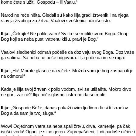
kome ćete služiti, Gospodu – ili Vaalu.“
Narod ne reče ništa. Gledali su kako Ilija gradi žrtvenik i na njega
stavlja životinju za žrtvu. Vaalovi sveštenici učiniše isto.
Ilija:
„Čekajte! Ne palite vatru! Svi će se moliti svom Bogu. Onaj
Bog koji sa neba pusti vatrenu kišu, pravi je Bog.“
Vaalovi sledbenici odmah počeše da dozivaju svog Boga. Dozivaše
ga satima. Sa neba ne beše odgovora. Ilija poče da im se ruga:
Ilija:
„Ha! Morate glasnije da vičete. Možda vam je bog zaspao ili je
na odmoru!“
Kada je Ilija svoj žrtvenik polio vodom, svi se utišašte. Mokro drvo
ne gori, zar ne? Ilija poče glasno i iskreno da se moli:
Ilija:
„Gospode Bože, danas pokaži ovim ljudima da si ti Izraelov
Bog a da sam ja tvoj sluga.“
Wow! Odjednom vatra sa neba spali žrtvu, drva, kamenje, pa čak
isuši i vodu! Oganj je silno goreo. Zaprepašćeni, ljudi padoše ničice i