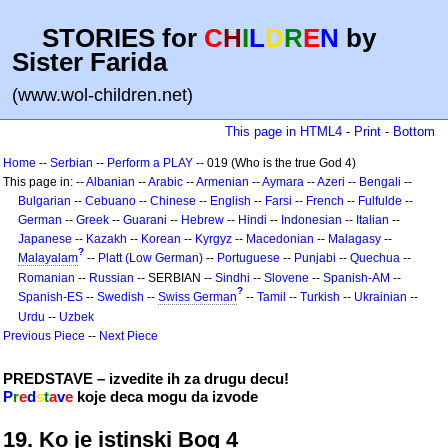
STORIES for
C
H
I
L
D
R
E
N
by
Sister Farida
(www.wol-children.net)
This page in HTML4
-
Print
-
Bottom
Home
--
Serbian
--
Perform a PLAY
-- 019 (Who is the true God 4)
This page in: --
Albanian
--
Arabic
--
Armenian
--
Aymara
--
Azeri
--
Bengali
--
Bulgarian
--
Cebuano
--
Chinese
--
English
--
Farsi
--
French
--
Fulfulde
--
German
--
Greek
--
Guarani
--
Hebrew
--
Hindi
--
Indonesian
--
Italian
--
Japanese
--
Kazakh
--
Korean
--
Kyrgyz
--
Macedonian
--
Malagasy
--
?
Malayalam
--
Platt (Low German)
--
Portuguese
--
Punjabi
--
Quechua
--
Romanian
--
Russian
-- SERBIAN --
Sindhi
--
Slovene
--
Spanish-AM
--
?
Spanish-ES
--
Swedish
--
Swiss German
--
Tamil
--
Turkish
--
Ukrainian
--
Urdu
--
Uzbek
Previous Piece
--
Next Piece
PREDSTAVE – izvedite ih za drugu decu!
P
r
e
d
s
t
a
v
e
koje deca mogu da izvode
19. Ko je istinski Bog 4