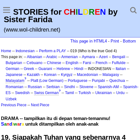
STORIES for
C
H
I
L
D
R
E
N
by
Sister Farida
(www.wol-children.net)
This page in HTML4
-
Print
-
Bottom
Home
--
Indonesian
--
Perform a PLAY
-- 019 (Who is the true God 4)
This page in: --
Albanian
--
Arabic
--
Armenian
--
Aymara
--
Azeri
--
Bengali
--
Bulgarian
--
Cebuano
--
Chinese
--
English
--
Farsi
--
French
--
Fulfulde
--
German
--
Greek
--
Guarani
--
Hebrew
--
Hindi
-- INDONESIAN --
Italian
--
Japanese
--
Kazakh
--
Korean
--
Kyrgyz
--
Macedonian
--
Malagasy
--
?
Malayalam
--
Platt (Low German)
--
Portuguese
--
Punjabi
--
Quechua
--
Romanian
--
Russian
--
Serbian
--
Sindhi
--
Slovene
--
Spanish-AM
--
Spanish-
?
ES
--
Swedish
--
Swiss German
--
Tamil
--
Turkish
--
Ukrainian
--
Urdu
--
Uzbek
Previous Piece
--
Next Piece
DRAMA -- tampilkan itu di depan teman-temanmu!
S
a
n
d
i
w
a
r
a
untuk ditampilkan oleh anak-anak
19. Siapakah Tuhan yang sebenarnya 4