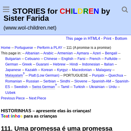
STORIES for
C
H
I
L
D
R
E
N
by
Sister Farida
(www.wol-children.net)
This page in HTML4
-
Print
-
Bottom
Home
--
Portuguese
--
Perform a PLAY
-- 111 (A promise is a promise)
This page in: --
Albanian
--
Arabic
--
Armenian
--
Aymara
--
Azeri
--
Bengali
--
Bulgarian
--
Cebuano
--
Chinese
--
English
--
Farsi
--
French
--
Fulfulde
--
German
--
Greek
--
Guarani
--
Hebrew
--
Hindi
--
Indonesian
--
Italian
--
Japanese
--
Kazakh
--
Korean
--
Kyrgyz
--
Macedonian
--
Malagasy
--
?
Malayalam
--
Platt (Low German)
-- PORTUGUESE --
Punjabi
--
Quechua
--
Romanian
--
Russian
--
Serbian
--
Sindhi
--
Slovene
--
Spanish-AM
--
Spanish-
?
ES
--
Swedish
--
Swiss German
--
Tamil
--
Turkish
--
Ukrainian
--
Urdu
--
Uzbek
Previous Piece
--
Next Piece
HISTORINHAS – apresente elas às crianças!
T
e
a
t
r
i
n
h
o
s
para as crianças
111. Uma promessa é uma promessa