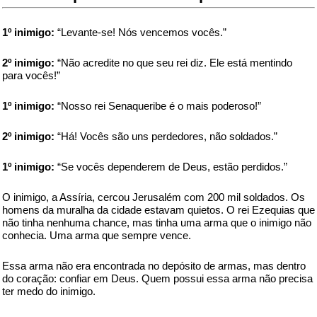
1º inimigo:
“Levante-se! Nós vencemos vocês.”
2º inimigo:
“Não acredite no que seu rei diz. Ele está mentindo
para vocês!”
1º inimigo:
“Nosso rei Senaqueribe é o mais poderoso!”
2º inimigo:
“Há! Vocês são uns perdedores, não soldados.”
1º inimigo:
“Se vocês dependerem de Deus, estão perdidos.”
O inimigo, a Assíria, cercou Jerusalém com 200 mil soldados. Os
homens da muralha da cidade estavam quietos. O rei Ezequias que
não tinha nenhuma chance, mas tinha uma arma que o inimigo não
conhecia. Uma arma que sempre vence.
Essa arma não era encontrada no depósito de armas, mas dentro
do coração: confiar em Deus. Quem possui essa arma não precisa
ter medo do inimigo.