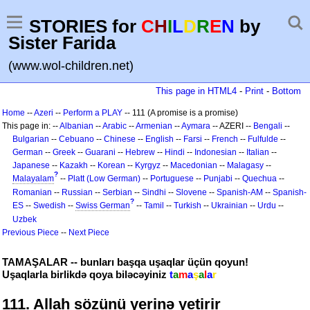
STORIES for
C
H
I
L
D
R
E
N
by
Sister Farida
(www.wol-children.net)
This page in HTML4
-
Print
-
Bottom
Home
--
Azeri
--
Perform a PLAY
-- 111 (A promise is a promise)
This page in: --
Albanian
--
Arabic
--
Armenian
--
Aymara
-- AZERI --
Bengali
--
Bulgarian
--
Cebuano
--
Chinese
--
English
--
Farsi
--
French
--
Fulfulde
--
German
--
Greek
--
Guarani
--
Hebrew
--
Hindi
--
Indonesian
--
Italian
--
Japanese
--
Kazakh
--
Korean
--
Kyrgyz
--
Macedonian
--
Malagasy
--
?
Malayalam
--
Platt (Low German)
--
Portuguese
--
Punjabi
--
Quechua
--
Romanian
--
Russian
--
Serbian
--
Sindhi
--
Slovene
--
Spanish-AM
--
Spanish-
?
ES
--
Swedish
--
Swiss German
--
Tamil
--
Turkish
--
Ukrainian
--
Urdu
--
Uzbek
Previous Piece
--
Next Piece
TAMAŞALAR -- bunları başqa uşaqlar üçün qoyun!
Uşaqlarla birlikdə qoya biləcəyiniz
t
a
m
a
ş
a
l
a
r
111. Allah sözünü yerinə yetirir