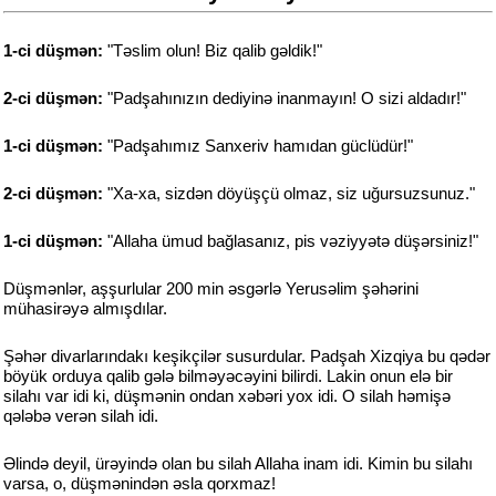
1-ci düşmən:
"Təslim olun! Biz qalib gəldik!"
2-ci düşmən:
"Padşahınızın dediyinə inanmayın! O sizi aldadır!"
1-ci düşmən:
"Padşahımız Sanxeriv hamıdan güclüdür!"
2-ci düşmən:
"Xa-xa, sizdən döyüşçü olmaz, siz uğursuzsunuz."
1-ci düşmən:
"Allaha ümud bağlasanız, pis vəziyyətə düşərsiniz!"
Düşmənlər, aşşurlular 200 min əsgərlə Yerusəlim şəhərini
mühasirəyə almışdılar.
Şəhər divarlarındakı keşikçilər susurdular. Padşah Xizqiya bu qədər
böyük orduya qalib gələ bilməyəcəyini bilirdi. Lakin onun elə bir
silahı var idi ki, düşmənin ondan xəbəri yox idi. O silah həmişə
qələbə verən silah idi.
Əlində deyil, ürəyində olan bu silah Allaha inam idi. Kimin bu silahı
varsa, o, düşmənindən əsla qorxmaz!