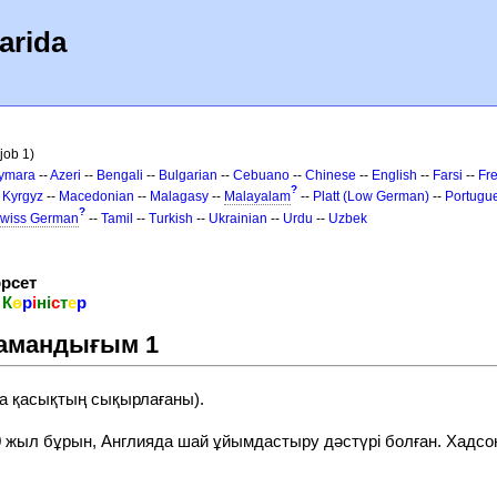
arida
job 1)
ymara
--
Azeri
--
Bengali
--
Bulgarian
--
Cebuano
--
Chinese
--
English
--
Farsi
--
Fr
?
-
Kyrgyz
--
Macedonian
--
Malagasy
--
Malayalam
--
Platt (Low German)
--
Portugu
?
wiss German
--
Tamil
--
Turkish
--
Ukrainian
--
Urdu
--
Uzbek
рсет
н
К
ө
р
і
н
і
с
т
е
р
мамандығым 1
а қасықтың сықырлағаны).
150 жыл бұрын, Англияда шай ұйымдастыру дәстүрі болған. Хадс