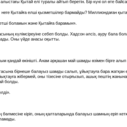
алыстағы Қытай елі туралы айтып беретін. Бір күні ол өте байс
, неге Қытайға елші қызметшілер бармайды? Миллиондаған қыт
етші боламын және Қытайға барамын».
асының күлімсіреуіне себеп болды. Хадсон әлсіз, ауру бала бо
лмады. Оны үйде анасы оқытты.
м қандай өкінішті. Анам әрқашан май шамды өзімен бірге алып к
асына бірнеше балауыз шамды салып, ұйықтауға бара жатқан еді
ықтауға жібермей, оны тізесіне отырғызып, ашық пештің жанын
дай болды.
лді».
ң бөлмесіне кіріп, оның қалталарында балауыз шамның еріп кет
ламады.