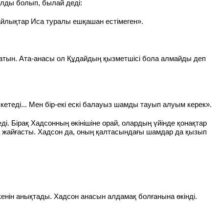
алды болып, былай деді:
айлықтар Иса туралы ешқашан естімеген».
латын. Ата-анасы ол Құдайдың қызметшісі бола алмайды деп
етеді... Мен бір-екі ескі балауыз шамды тауып алуым керек».
. Бірақ Хадсонның өкінішіне орай, олардың үйінде қонақтар
а жайғасты. Хадсон да, оның қалтасындағы шамдар да қызып
кенін анықтады. Хадсон анасын алдамақ болғанына өкінді.