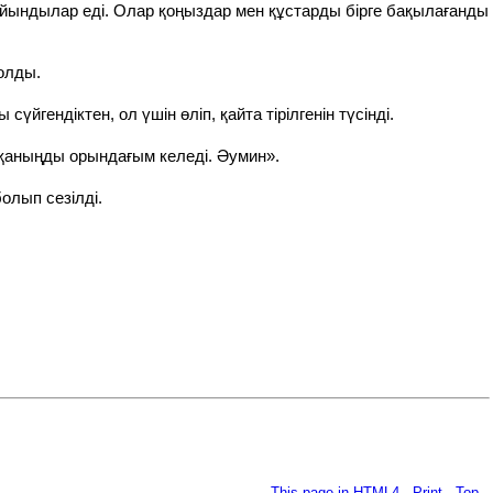
ғайындылар еді. Олар қоңыздар мен құстарды бірге бақылағанды
олды.
үйгендіктен, ол үшін өліп, қайта тірілгенін түсінді.
йтқаныңды орындағым келеді. Әумин».
олып сезілді.
This page in HTML4
-
Print
-
Top