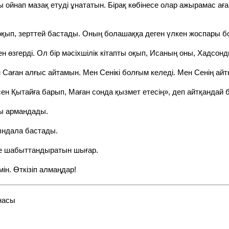
ы ойнап мазақ етуді ұнататын. Бірақ көбінесе олар ажырамас а
 оқып, зерттей бастады. Оның болашаққа деген үлкен жоспары б
н өзгерді. Ол бір мәсіхшілік кітапты оқып, Исаның оны, Хадсонды с
ін Саған алғыс айтамын. Мен Сенікі болғым келеді. Мен Сенің а
«сен Қытайға барып, Маған сонда қызмет етесің», деп айтқандай б
ы армандады.
ындала бастады.
де шабыттандыратын шығар.
ін. Өткізіп алмаңдар!
насы