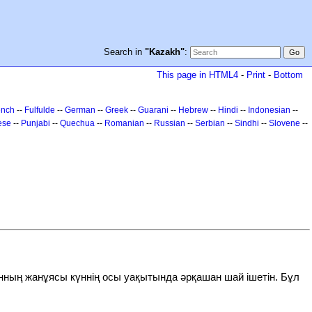
Search in
"Kazakh"
:
This page in HTML4
-
Print
-
Bottom
ench
--
Fulfulde
--
German
--
Greek
--
Guarani
--
Hebrew
--
Hindi
--
Indonesian
--
ese
--
Punjabi
--
Quechua
--
Romanian
--
Russian
--
Serbian
--
Sindhi
--
Slovene
--
онның жанұясы күннің осы уақытында әрқашан шай ішетін. Бұл