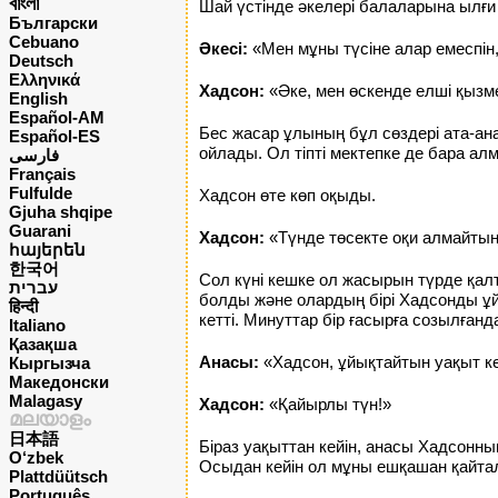
বাংলা
Шай үстінде әкелері балаларына ылғи 
Български
Cebuano
Әкесі:
«Мен мұны түсіне алар емеспін
Deutsch
Ελληνικά
Хадсон:
«Әке, мен өскенде елші қызм
English
Español-AM
Бес жасар ұлының бұл сөздері ата-ан
Español-ES
ойлады. Ол тіпті мектепке де бара а
فارسی
Français
Fulfulde
Хадсон өте көп оқыды.
Gjuha shqipe
Guarani
Хадсон:
«Түнде төсекте оқи алмайтыны
հայերեն
한국어
Сол күні кешке ол жасырын түрде қалт
עברית
болды және олардың бірі Хадсонды ұй
हिन्दी
кетті. Минуттар бір ғасырға созылған
Italiano
Қазақша
Анасы:
«Хадсон, ұйықтайтын уақыт ке
Кыргызча
Македонски
Malagasy
Хадсон:
«Қайырлы түн!»
മലയാളം
日本語
Біраз уақыттан кейін, анасы Хадсонны
O‘zbek
Осыдан кейін ол мұны ешқашан қайта
Plattdüütsch
Português