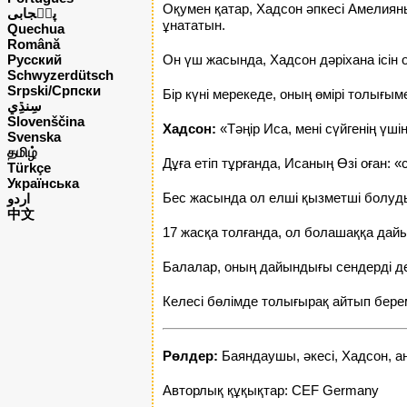
Оқумен қатар, Хадсон әпкесі Амелиян
پن٘جابی
ұнататын.
Quechua
Română
Русский
Он үш жасында, Хадсон дәріхана ісін
Schwyzerdütsch
Srpski/Српски
Бір күні мерекеде, оның өмірі толығыме
Slovenščina
Хадсон:
«Тәңір Иса, мені сүйгенің үш
Svenska
தமிழ்
Дұға етіп тұрғанда, Исаның Өзі оған: 
Türkçe
Українська
Бес жасында ол елші қызметші болуд
اردو
中文
17 жасқа толғанда, ол болашаққа дай
Балалар, оның дайындығы сендерді 
Келесі бөлімде толығырақ айтып берем
Рөлдер:
Баяндаушы, әкесі, Хадсон, а
Авторлық құқықтар: CEF Germany