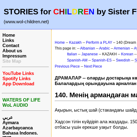
STORIES for
C
H
I
L
D
R
E
N
by Sister F
(www.wol-children.net)
Home
Links
Home
--
Kazakh
--
Perform a PLAY
– 140 (Dream 
Contact
This page in: --
Albanian
--
Arabic
--
Armenian
--
A
About us
Italian
--
Japanese
-- KAZAKH --
Korean
-
Impressum
Spanish-AM
--
Spanish-ES
--
Swedish
--
S
Site Map
Previous Piece
--
Next Piece
YouTube Links
ДРАМАЛАР -- оларды достарыңа кө
Spotify Links
Балалардың орындауына арналға
App Download
140. Менің армандаған 
WATERS OF LIFE
WoL AUDIO
Ақырын, ыстық шай (стакандағы шайд
عربي
Хадсон тілін күйдіріп ала жаздады. 
Aymara
отбасы үшін ерекше уақыт болды.
Azərbaycanca
Bahasa Indones.