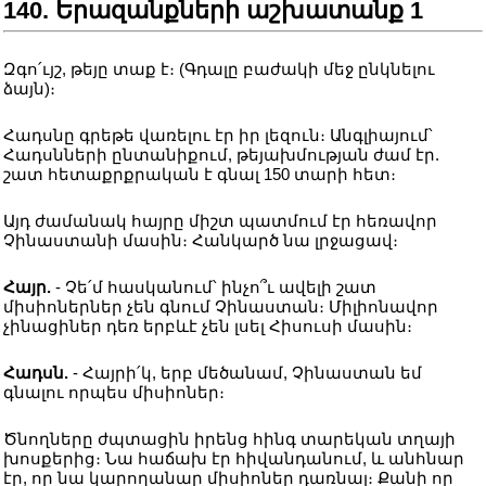
140. Երազանքների աշխատանք 1
Զգո՛ւյշ, թեյը տաք է։ (Գդալը բաժակի մեջ ընկնելու
ձայն)։
Հադսնը գրեթե վառելու էր իր լեզուն։ Անգլիայում՝
Հադսնների ընտանիքում, թեյախմության ժամ էր.
շատ հետաքրքրական է գնալ 150 տարի հետ։
Այդ ժամանակ հայրը միշտ պատմում էր հեռավոր
Չինաստանի մասին։ Հանկարծ նա լրջացավ։
Հայր.
- Չե՛մ հասկանում՝ ինչո՞ւ ավելի շատ
միսիոներներ չեն գնում Չինաստան։ Միլիոնավոր
չինացիներ դեռ երբևէ չեն լսել Հիսուսի մասին։
Հադսն.
- Հայրի՛կ, երբ մեծանամ, Չինաստան եմ
գնալու որպես միսիոներ։
Ծնողները ժպտացին իրենց հինգ տարեկան տղայի
խոսքերից։ Նա հաճախ էր հիվանդանում, և անհնար
էր, որ նա կարողանար միսիոներ դառնալ։ Քանի որ