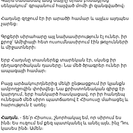
Կարճ ժամանակ անց մայրը նրան բռնացրեց
սենյակում՝ գրպանում հալված մոմի լի զանգվածով։
Հադսնը զղջում էր իր արածի համար և այլևս այդպես
չարեց։
Գրքերի սիրահարը այլ նախասիրություն էլ ուներ. իր
քրոջ՝ Ամիլիայի հետ ուսումնասիրում էին թռչունների
և միջատների։
Երբ Հադսնը տասներեք տարեկան էր, սկսեց իր
դեղագործական դասերը։ Նա մեծ ծրագրեր ուներ իր
ապագայի համար։
Բայց արձակուրդներից մեկի ընթացքում իր կյանքն
ամբողջովին փոխվեց։ Նա քրիստոնեական գիրք էր
կարդում, երբ հանկարծ հասկացավ, որ իր հանդեպ
ունեցած մեծ սիրո պատճառով է Հիսուսը մահացել և
հարություն է առել։
Հադսն.
- Տե՛ր Հիսուս, շնորհակալ եմ, որ սիրում ես
ինձ։ Ես ուզում եմ քեզ պատկանել և անել այն, ինչ Դու
կասես ինձ։ Ամեն։