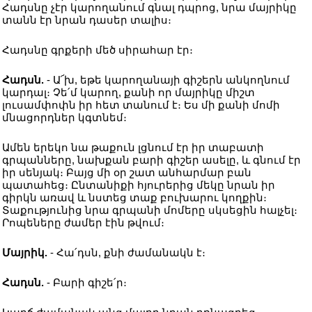
Հադսնը չէր կարողանում գնալ դպրոց, նրա մայրիկը
տանն էր նրան դասեր տալիս։
Հադսնը գրքերի մեծ սիրահար էր։
Հադսն.
- Ա՜խ, եթե կարողանայի գիշերն անկողնում
կարդալ։ Չե՛մ կարող, քանի որ մայրիկը միշտ
լուսամփոփն իր հետ տանում է։ Ես մի քանի մոմի
մնացորդներ կգտնեմ։
Ամեն երեկո նա թաքուն լցնում էր իր տաբատի
գրպանները, նախքան բարի գիշեր ասելը, և գնում էր
իր սենյակ։ Բայց մի օր շատ անհարմար բան
պատահեց։ Ընտանիքի հյուրերից մեկը նրան իր
գիրկն առավ և նստեց տաք բուխարու կողքին։
Տաքությունից նրա գրպանի մոմերը սկսեցին հալչել։
Րոպեները ժամեր էին թվում։
Մայրիկ.
- Հա՛դսն, քնի ժամանակն է։
Հադսն.
- Բարի գիշե՛ր։