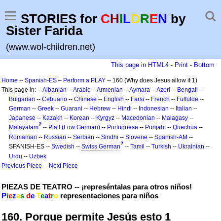
STORIES for
C
H
I
L
D
R
E
N
by
Sister Farida
(www.wol-children.net)
This page in HTML4
-
Print
-
Bottom
Home
--
Spanish-ES
–
Perform a PLAY
-- 160 (Why does Jesus allow it 1)
This page in: --
Albanian
--
Arabic
--
Armenian
--
Aymara
--
Azeri
--
Bengali
--
Bulgarian
--
Cebuano
--
Chinese
--
English
--
Farsi
--
French
--
Fulfulde
--
German
--
Greek
--
Guarani
--
Hebrew
--
Hindi
--
Indonesian
--
Italian
--
Japanese
--
Kazakh
--
Korean
--
Kyrgyz
--
Macedonian
--
Malagasy
--
?
Malayalam
--
Platt (Low German)
--
Portuguese
--
Punjabi
--
Quechua
--
Romanian
--
Russian
--
Serbian
--
Sindhi
--
Slovene
--
Spanish-AM
--
?
SPANISH-ES --
Swedish
--
Swiss German
--
Tamil
--
Turkish
--
Ukrainian
--
Urdu
--
Uzbek
Previous Piece
--
Next Piece
PIEZAS DE TEATRO -- ¡represéntalas para otros niños!
P
i
e
z
a
s
d
e
T
e
a
t
r
o
representaciones para niños
160. Porque permite Jesús esto 1