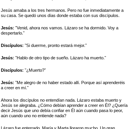
Jesús amaba a los tres hermanos. Pero no fue inmediatamente a
su casa. Se quedó unos días donde estaba con sus discípulos.
Jesús:
"Venid, ahora nos vamos. Lázaro se ha dormido. Voy a
despertarlo."
Discípulos:
"Si duerme, pronto estará mejor."
Jesús:
"Hablo de otro tipo de sueño. Lázaro ha muerto."
Discípulos:
"¿Muerto?"
Jesús:
"Me alegro de no haber estado allí. Porque así aprenderéis
a creer en mí."
Ahora los discípulos no entendían nada. Lázaro estaba muerto y
Jesús se alegraba. ¿Cómo debían aprender a creer en Él? ¿Quería
decir Jesús que uno debía confiar en Él aún cuando pasa lo peor,
aún cuando uno no entiende nada?
Lázaro fue enterrado. María y Marta lloraron mucho. Un gran